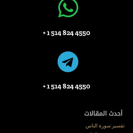
4550 824 514 1 +
4550 824 514 1 +
أحدث المقالات
تفسير سورة الناس