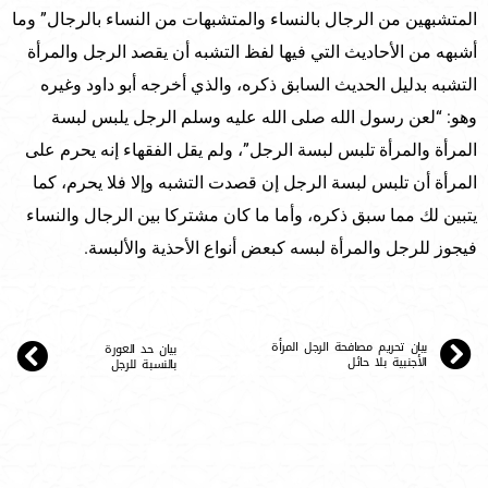
المتشبهين من الرجال بالنساء والمتشبهات من النساء بالرجال” وما
أشبهه من الأحاديث التي فيها لفظ التشبه أن يقصد الرجل والمرأة
التشبه بدليل الحديث السابق ذكره، والذي أخرجه أبو داود وغيره
وهو: “لعن رسول الله صلى الله عليه وسلم الرجل يلبس لبسة
المرأة والمرأة تلبس لبسة الرجل”، ولم يقل الفقهاء إنه يحرم على
المرأة أن تلبس لبسة الرجل إن قصدت التشبه وإلا فلا يحرم، كما
يتبين لك مما سبق ذكره، وأما ما كان مشتركا بين الرجال والنساء
فيجوز للرجل والمرأة لبسه كبعض أنواع الأحذية والألبسة.
بيان تحريم مصافحة الرجل المرأة
بيان حد العورة
الأجنبية بلا حائل
بالنسبة للرجل