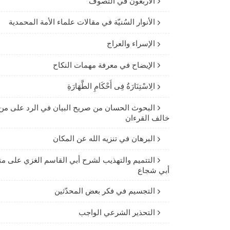
الأربعون في التصوف
الأنوار السُنيّة في مقالات علماء الأمة المحمدية
الإسراء والعراج
الإيضاح في معرفة مهمات النكاح
الِاسْتِنَارَةُ فِى أَحْكَامِ الطَّهَارَةِ
البحوث الحسان من صريح البيان في الرد على من
خالف القرءان
البرهان في تنزيه الله عن المكان
التتميم والتهذيب لشرح أبي القاسم الغزي على مت
أبي شجاع
التجسيم في فكر بعض المحدّثين
التحذير الشرعي الواجب