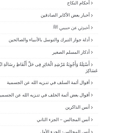
أحكام النكاح
أخبار بعض الأكابر الصادقين
أخبرني عن حبيبي ﷺ
أدلة جواز التبرك والتوسل بالأنبياء والصالحين
أذكار المسلم الصغير
أَسْئِلَةُ وَأَجْوِبَةُ مُرْشِدِ الْحَائِرِ فِى حَلِّ أَلْفَاظِ رِسَالَةِ ابْ
عَسَاكِرَ
أقوال أئمة السلف في تنـزيه الله عن الجسمية
أقوال بعض أئمة الخلف في تنـزيه الله عن الجسمي
أنس الذاكرين
أنس المجالس – الجزء الثاني
أنس المجالس- الجزء الأول