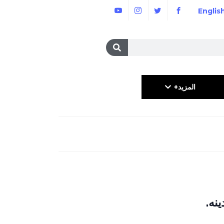
Englis
المزيد+