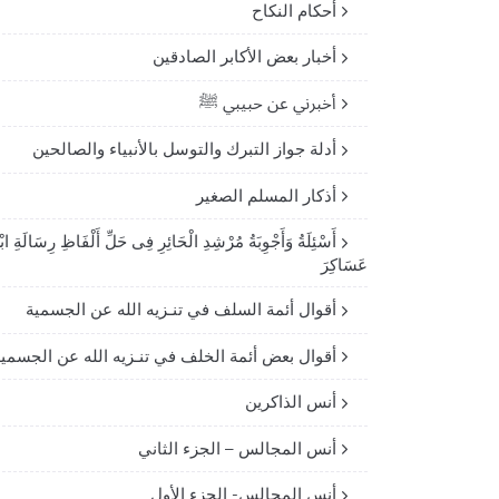
أحكام النكاح
أخبار بعض الأكابر الصادقين
أخبرني عن حبيبي ﷺ
أدلة جواز التبرك والتوسل بالأنبياء والصالحين
أذكار المسلم الصغير
أَسْئِلَةُ وَأَجْوِبَةُ مُرْشِدِ الْحَائِرِ فِى حَلِّ أَلْفَاظِ رِسَالَةِ ابْ
عَسَاكِرَ
أقوال أئمة السلف في تنـزيه الله عن الجسمية
أقوال بعض أئمة الخلف في تنـزيه الله عن الجسمي
أنس الذاكرين
أنس المجالس – الجزء الثاني
أنس المجالس- الجزء الأول