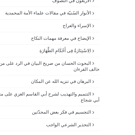
الأربعون في التصوف
الأنوار السُنيّة في مقالات علماء الأمة المحمدية
الإسراء والعراج
الإيضاح في معرفة مهمات النكاح
الِاسْتِنَارَةُ فِى أَحْكَامِ الطَّهَارَةِ
البحوث الحسان من صريح البيان في الرد على من
خالف القرءان
البرهان في تنزيه الله عن المكان
التتميم والتهذيب لشرح أبي القاسم الغزي على مت
أبي شجاع
التجسيم في فكر بعض المحدّثين
التحذير الشرعي الواجب