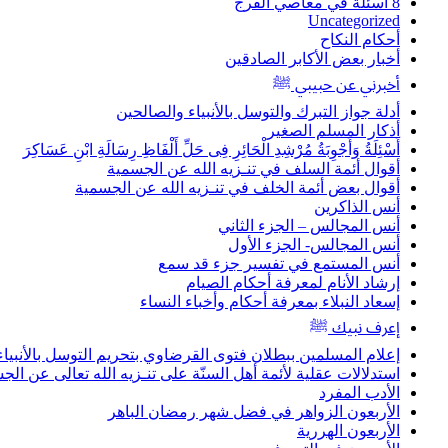
8 أسئلة في معاصي الفرج
Uncategorized
أحكام النكاح
أخبار بعض الأكابر الصادقين
أخبرني عن حبيبي ﷺ
أدلة جواز التبرك والتوسل بالأنبياء والصالحين
أذكار المسلم الصغير
أَسْئِلَةُ وَأَجْوِبَةُ مُرْشِدِ الْحَائِرِ فِى حَلِّ أَلْفَاظِ رِسَالَةِ ابْنِ عَسَاكِرَ
أقوال أئمة السلف في تنـزيه الله عن الجسمية
أقوال بعض أئمة الخلف في تنـزيه الله عن الجسمية
أنس الذاكرين
أنس المجالس – الجزء الثاني
أنس المجالس- الجزء الأول
أنس المستمع في تفسير جزء قد سمع
إرشاد الأنام لمعرفة أحكام الصيام
إسعاد النبلاء بمعرفة أحكام وأخباء النساء
إعرف نبيك ﷺ
إعلام المسلمين ببطلان فتوى القرضاوي بتحريم التوسل بالأنبيا
استدلالات عقلية لأئمة أهل السنّة على تنـزيه الله تعالى عن الجس
الأدب المفرد
الأربعون الزواهر في فضل شهر رمضان الباهر
الأربعون الهررية