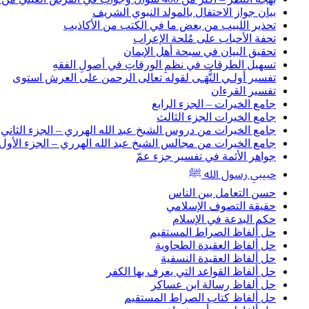
بيان جواز الاحتفال بالمولد النبوي الشريف
تحذير اللبيب من بعض ما في الكتب من الأكاذيب
تحفة الأحباب على مُلحة الإعراب
تحقيق البيان في سبحة أهل الإيمان
تسهيل الطرقات في نظمِ الورقاتِ في أصولِ الفقهِ
تفسير أولـي النُّهَـى لقوله تعالى الرحمن على العرش استوى
تفسير القرءان
جامع الخيرات – الجزء الرابع
جامع الخيرات الجزء الثالث
جامع الخيرات من دروس الشيخ عبد الله الهرري – الجزء الثاني
جامع الخيرات من مجالس الشيخ عبد الله الهرري – الجزء الأول
جواهر الأئمة في تفسير جزء عمّ
حبيبي رسول الله ﷺ
حسن التعامل بين الناس
حقيقة التصوف الإسلامي
حكم البدعة في الإسلام
حل ألفاظ الصراط المستقيم
حل ألفاظ العقيدة الطحاوية
حل ألفاظ العقيدة النسفية
حل ألفاظ القواعد التي يعرف بها الكفر
حل ألفاظ رسالة ابن عساكر
حل ألفاظ كتاب الصراط المستقيم