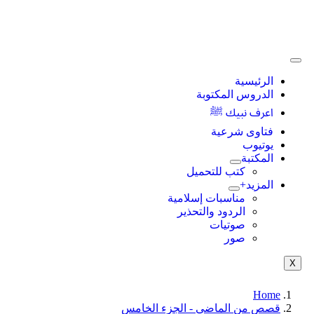
الرئيسية
الدروس المكتوبة
اعرف نبيك ﷺ
فتاوى شرعية
يوتيوب
المكتبة
كتب للتحميل
المزيد+
مناسبات إسلامية
الردود والتحذير
صوتيات
صور
X
Home
قصص من الماضي - الجزء الخامس