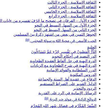
الثقافة الإسلامية – الجزء الثالث
الثقافة الإسلامية – الجزء الثاني
الثقافة الإسلامية – الجزء الخامس
الثقافة الإسلامية – الجزء الرابع
الجزء الأول – الفرقان في تصحيح ما حُرّفَ تفسيره من ءايات ال
الجزء الأول من السهل البسيط في النحو
الجزء الثاني من السهل البسيط في النحو
الجوهرُ الثمين في بعض من اشتهرَ ذِكرهُ بينَ المسلمين
الحب الأسمى في محبة الله ورسوله المجتبى ﷺ
الحلية
الدُّرُّ الْمَصُونُ فِي تَفْسِيرِ جُزْءِ عَمَّ يَتَسَاءَلُونَ
الدر النضيد في أحكام التجويد
الدرة البهية في حل ألفاظ العقيدة الطحاوية
الدرة البهية في شرح الطحاوية مع الزيادات
الدرر السلطانية والفوائد الإيمانية
الدروس المكتوبة
الدفاع عن عقيدة أهل السنة والجماعة
الدليل القويم على الصراط المستقيم
الردود والتحذير
الرسائل الإيمانية في الرد على القدرية
الروائح الزكية في مولد خير البرية ﷺ
السِّفرُ المُكَرَّم في فضائلِ شَهرِ اللهِ المُحرَّم