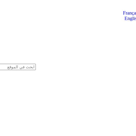
França
Engli