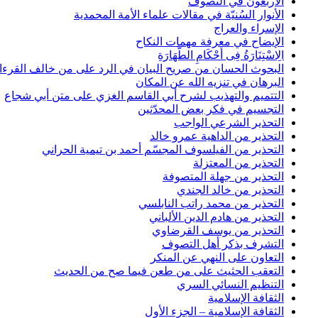
الأربعون في التصوف
الأنوار السُنيّة في مقالات علماء الأمة المحمدية
الإسراء والعراج
الإيضاح في معرفة مهمات النكاح
الِاسْتِنَارَةُ فِى أَحْكَامِ الطَّهَارَةِ
البحوث الحسان من صريح البيان في الرد على من خالف القرءا
البرهان في تنزيه الله عن المكان
التتميم والتهذيب لشرح أبي القاسم الغزي على متن أبي شجاع
التجسيم في فكر بعض المحدّثين
التحذير الشرعي الواجب
التحذير من الداهية عمرو خالد
التحذير من الفيلسوف المجسّم أحمد بن تيمية الحراني
التحذير من المعتزلة
التحذير من جهلة المتصوفة
التحذير من خالد الجندي
التحذير من محمد راتب النابلسي
التحذير من هادم الدين الألباني
التحذير من يوسف القرضاوي
التشرف بذكر أهل التصوف
التعاون على النهي عن المنكر
التعقب الحثيث على من طعن فيما صح من الحديث
التنظيم النسائي السري
الثقافة الإسلامية
الثقافة الإسلامية – الجزء الأول