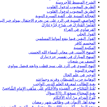
الشرح المبسط للآجرومية
الطريق المحبوب لدخول القلوب
الطريق المحبوب لدخول القلوب
العجالة السنية على ألفية السيرة النبوية
العواصف السنية في الرد على من يحرم الاحتفال بمولد خير البر
الْفَيْضُ الْمُبَارَكُ فِى شَرْحِ جُزْءِ تَبَارَكَ
القرضاوي في العراء
القول الجلي
القول اليقين فيما ينفع أمواتنا المسلمين
المجسم كافر
المكتبة السنية
المنهج الأسنى في معاني أسماء الله الحسنى
المنهج المبارك في تفسير جزء تبارك
النصف من شعبان
النهج السوي في الرد على سيد قطب وتابعه فيصل مولوي
الهجرة النبوية
الوجيز في علم الحال
الوهابية حزب الشيطان وقرنه وجماعته
بغية الطالب لمعرفة العلم الديني الواجب
بُغْيَةُ الْمُحْتَاجِ فِى الْعَقِيدَةِ وَالأَحْكَامِ عَلَى مَذْهَبِ الإِمَامِ الشَّافِعِىِّ
بغية المحتاج نسخة ال 870 سؤال
بُلُوغُ الْمَرَامِ مِنْ أَدِلَّةِ الأَحْكَامِ
بهجة أهل الإيمان في وظائف شهر رمضان
بهجة النظر – أكثر من 400 سؤال وجواب في الفرض العيني من علم الدين