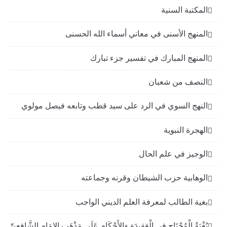
المكتبة السنية
المنهج الأسنى في معاني أسماء الله الحسنى
المنهج المبارك في تفسير جزء تبارك
النصف من شعبان
النهج السوي في الرد على سيد قطب وتابعه فيصل مولوي
الهجرة النبوية
الوجيز في علم الحال
الوهابية حزب الشيطان وقرنه وجماعته
بغية الطالب لمعرفة العلم الديني الواجب
بُغْيَةُ الْمُحْتَاجِ فِى الْعَقِيدَةِ وَالأَحْكَامِ عَلَى مَذْهَبِ الإِمَامِ الشَّافِعِىِّ