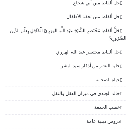
حل ألفاظ متن أبي شجاع
حل ألفاظ متن تحفة الأطفال
حَلُّ أَلْفَاظِ مُخْتَصَرِ الشَّيْخِ عَبْدِ اللَّهِ الْهَرَرِىِّ الْكَافِلِ بِعِلْمِ الدِّينِ
الضَّرُورِىِّ
حل ألفاظ مختصر عبد الله الهرري
حلية البشر من أذكار سيد البشر
حياة الصحابة
خالد الجندي في ميزان العقل والنقل
خطب الجمعة
دروس دينية عامة