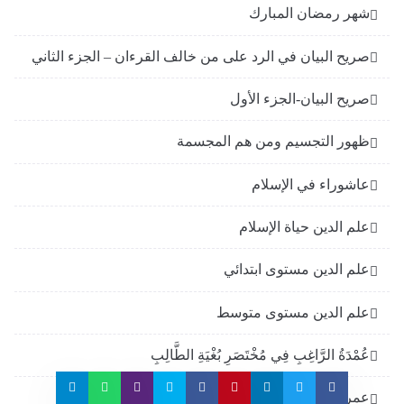
شهر رمضان المبارك
صريح البيان في الرد على من خالف القرءان – الجزء الثاني
صريح البيان-الجزء الأول
ظهور التجسيم ومن هم المجسمة
عاشوراء في الإسلام
علم الدين حياة الإسلام
علم الدين مستوى ابتدائي
علم الدين مستوى متوسط
عُمْدَةُ الرَّاغِبِ فِي مُخْتَصَرِ بُغْيَةِ الطَّالِبِ
عمرو خالد في ميزان الشريعة