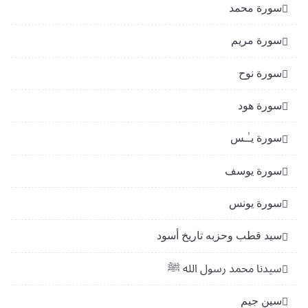
سورة محمد
سورة مريم
سورة نوح
سورة هود
سورة يـٰـس
سورة يوسف
سورة يونس
سيد قطب وحزبه تاريخ أسود
سيدنا محمد رسول الله ﷺ
سين جيم