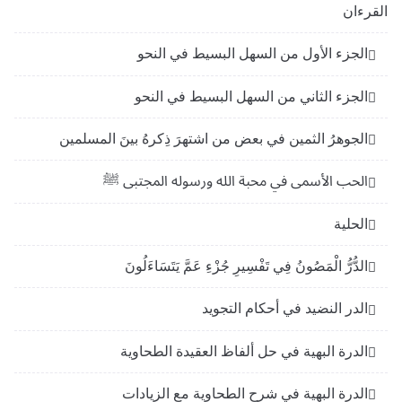
القرءان
الجزء الأول من السهل البسيط في النحو
الجزء الثاني من السهل البسيط في النحو
الجوهرُ الثمين في بعض من اشتهرَ ذِكرهُ بينَ المسلمين
الحب الأسمى في محبة الله ورسوله المجتبى ﷺ
الحلية
الدُّرُّ الْمَصُونُ فِي تَفْسِيرِ جُزْءِ عَمَّ يَتَسَاءَلُونَ
الدر النضيد في أحكام التجويد
الدرة البهية في حل ألفاظ العقيدة الطحاوية
الدرة البهية في شرح الطحاوية مع الزيادات