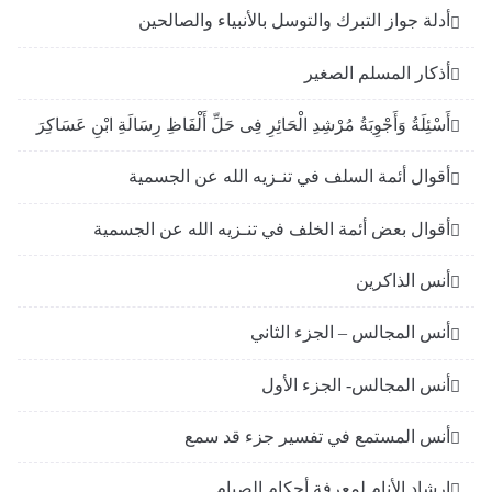
أدلة جواز التبرك والتوسل بالأنبياء والصالحين
أذكار المسلم الصغير
أَسْئِلَةُ وَأَجْوِبَةُ مُرْشِدِ الْحَائِرِ فِى حَلِّ أَلْفَاظِ رِسَالَةِ ابْنِ عَسَاكِرَ
أقوال أئمة السلف في تنـزيه الله عن الجسمية
أقوال بعض أئمة الخلف في تنـزيه الله عن الجسمية
أنس الذاكرين
أنس المجالس – الجزء الثاني
أنس المجالس- الجزء الأول
أنس المستمع في تفسير جزء قد سمع
إرشاد الأنام لمعرفة أحكام الصيام