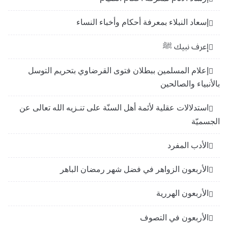
إسعاد النبلاء بمعرفة أحكام وأخباء النساء
إعرف نبيك ﷺ
إعلام المسلمين ببطلان فتوى القرضاوي بتحريم التوسل
بالأنبياء والصالحين
استدلالات عقلية لأئمة أهل السنّة على تنـزيه الله تعالى عن
الجسميّة
الأدب المفرد
الأربعون الزواهر في فضل شهر رمضان الباهر
الأربعون الهررية
الأربعون في التصوف