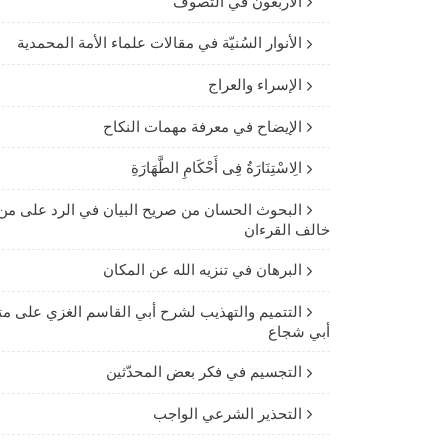
الأربعون في التصوف
الأنوار السُنيّة في مقالات علماء الأمة المحمدية
الإسراء والعراج
الإيضاح في معرفة مهمات النكاح
الِاسْتِنَارَةُ فِى أَحْكَامِ الطَّهَارَةِ
البحوث الحسان من صريح البيان في الرد على من
خالف القرءان
البرهان في تنزيه الله عن المكان
التتميم والتهذيب لشرح أبي القاسم الغزي على مت
أبي شجاع
التجسيم في فكر بعض المحدّثين
التحذير الشرعي الواجب