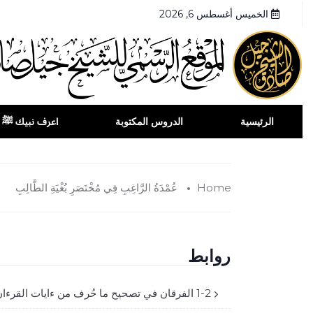
الخميس أغسطس 6, 2026
الرئيسية
الدروس المكتوبة
اعرف نبيك ﷺ
Home
عُمْدَةُ الرَّاغِبِ فِي مُخْتَصَرِ بُغْيَةِ الطَّالِبِ
روابط
1-2 الفرقان في تصحيح ما حُرف من ءايات القرءان