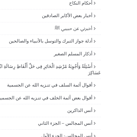
أحكام النكاح
أخبار بعض الأكابر الصادقين
أخبرني عن حبيبي ﷺ
أدلة جواز التبرك والتوسل بالأنبياء والصالحين
أذكار المسلم الصغير
أَسْئِلَةُ وَأَجْوِبَةُ مُرْشِدِ الْحَائِرِ فِى حَلِّ أَلْفَاظِ رِسَالَةِ ابْ
عَسَاكِرَ
أقوال أئمة السلف في تنـزيه الله عن الجسمية
أقوال بعض أئمة الخلف في تنـزيه الله عن الجسمي
أنس الذاكرين
أنس المجالس – الجزء الثاني
أنس المجالس- الجزء الأول