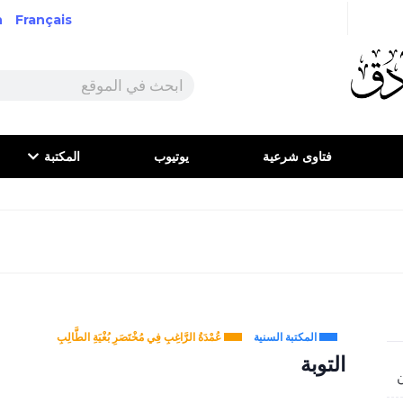
h
Français
فتاوى شرعية
يوتيوب
المكتبة
المكتبة السنية
عُمْدَةُ الرَّاغِبِ فِي مُخْتَصَرِ بُغْيَةِ الطَّالِبِ
التوبة