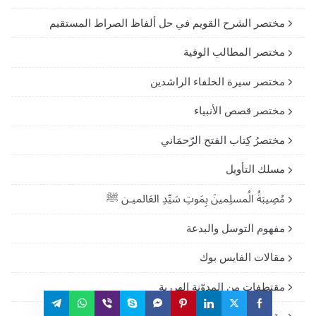
مختصر الشرح القويم في حل ألفاظ الصراط المستقيم
مختصر المطالب الوفية
مختصر سيرة الخلفاء الراشدين
مختصر قصص الأنبياء
مختصرُ كِتاب الفتح الرّحمَاني
مسلك التأويل
مُصِيبَةُ الُمسلِمينَ بِمَوتِ سَيِّدِ العَالميـن ﷺ
مفهوم التوسل والبدعة
مقالات الفايس بوك
مقتطفات من المدوّنة الهررية
مقصد الراغبيـن فـى تعلم العقيدة وأحكام الدين