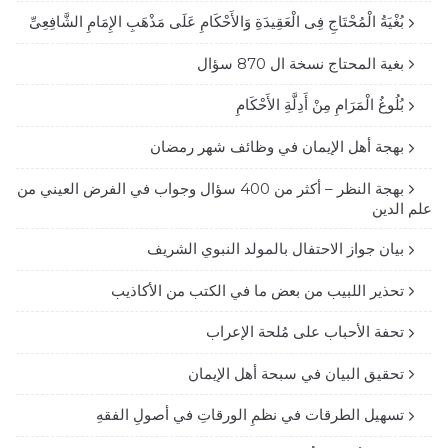
بُغْيَةُ الْمُحْتَاجِ فِى الْعَقِيدَةِ وَالأَحْكَامِ عَلَى مَذْهَبِ الإِمَامِ الشَّافِعِىِّ
بغية المحتاج نسخة ال 870 سؤال
بُلُوغُ الْمَرَامِ مِنْ أَدِلَّةِ الأَحْكَامِ
بهجة أهل الإيمان في وظائف شهر رمضان
بهجة النظر – أكثر من 400 سؤال وجواب في الفرض العيني من
علم الدين
بيان جواز الاحتفال بالمولد النبوي الشريف
تحذير اللبيب من بعض ما في الكتب من الأكاذيب
تحفة الأحباب على مُلحة الإعراب
تحقيق البيان في سبحة أهل الإيمان
تسهيل الطرقات في نظمِ الورقاتِ في أصولِ الفقهِ