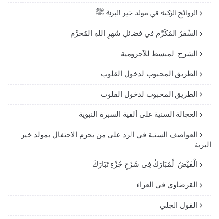
الروائح الزكية في مولد خير البرية ﷺ
السِّفرُ المُكَرَّم في فضائلِ شَهرِ اللهِ المُحرَّم
الشرح المبسط للآجرومية
الطريق المحبوب لدخول القلوب
الطريق المحبوب لدخول القلوب
العجالة السنية على ألفية السيرة النبوية
العواصف السنية في الرد على من يحرم الاحتفال بمولد خير
البرية
الْفَيْضُ الْمُبَارَكُ فِى شَرْحِ جُزْءِ تَبَارَكَ
القرضاوي في العراء
القول الجلي