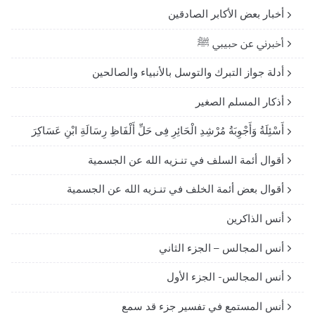
أخبار بعض الأكابر الصادقين
أخبرني عن حبيبي ﷺ
أدلة جواز التبرك والتوسل بالأنبياء والصالحين
أذكار المسلم الصغير
أَسْئِلَةُ وَأَجْوِبَةُ مُرْشِدِ الْحَائِرِ فِى حَلِّ أَلْفَاظِ رِسَالَةِ ابْنِ عَسَاكِرَ
أقوال أئمة السلف في تنـزيه الله عن الجسمية
أقوال بعض أئمة الخلف في تنـزيه الله عن الجسمية
أنس الذاكرين
أنس المجالس – الجزء الثاني
أنس المجالس- الجزء الأول
أنس المستمع في تفسير جزء قد سمع