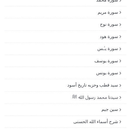
سورة مريم
سورة نوح
سورة هود
سورة يـٰـس
سورة يوسف
سورة يونس
سيد قطب وحزبه تاريخ أسود
سيدنا محمد رسول الله ﷺ
سين جيم
شرح أسماء الله الحسنى