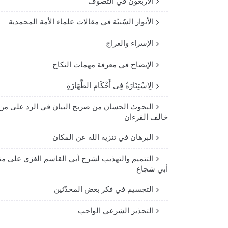
الأربعون في التصوف
الأنوار السُنيّة في مقالات علماء الأمة المحمدية
الإسراء والعراج
الإيضاح في معرفة مهمات النكاح
الِاسْتِنَارَةُ فِى أَحْكَامِ الطَّهَارَةِ
البحوث الحسان من صريح البيان في الرد على من
خالف القرءان
البرهان في تنزيه الله عن المكان
التتميم والتهذيب لشرح أبي القاسم الغزي على مت
أبي شجاع
التجسيم في فكر بعض المحدّثين
التحذير الشرعي الواجب