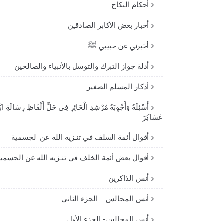
أحكام النكاح
أخبار بعض الأكابر الصادقين
أخبرني عن حبيبي ﷺ
أدلة جواز التبرك والتوسل بالأنبياء والصالحين
أذكار المسلم الصغير
أَسْئِلَةُ وَأَجْوِبَةُ مُرْشِدِ الْحَائِرِ فِى حَلِّ أَلْفَاظِ رِسَالَةِ ابْ
عَسَاكِرَ
أقوال أئمة السلف في تنـزيه الله عن الجسمية
أقوال بعض أئمة الخلف في تنـزيه الله عن الجسمي
أنس الذاكرين
أنس المجالس – الجزء الثاني
أنس المجالس- الجزء الأول