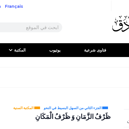
h
Français
فتاوى شرعية
يوتيوب
المكتبة
الجزء الثاني من السهل البسيط في النحو
المكتبة السنية
ظَرْفُ الزَّمَانِ وَ ظَرْفُ الْمَكَانِ