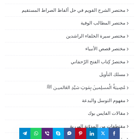
مختصر الشرح القويم في حل ألفاظ الصراط المستقيم
مختصر المطالب الوفية
مختصر سيرة الخلفاء الراشدين
مختصر قصص الأنبياء
مختصرُ كِتاب الفتح الرّحمَاني
مسلك التأويل
مُصِيبَةُ الُمسلِمينَ بِمَوتِ سَيِّدِ العَالميـن ﷺ
مفهوم التوسل والبدعة
مقالات الفايس بوك
مقتطفات من المدوّنة الهررية
مقصد الراغبيـن فـى تعلم العقيدة وأحكام الدين