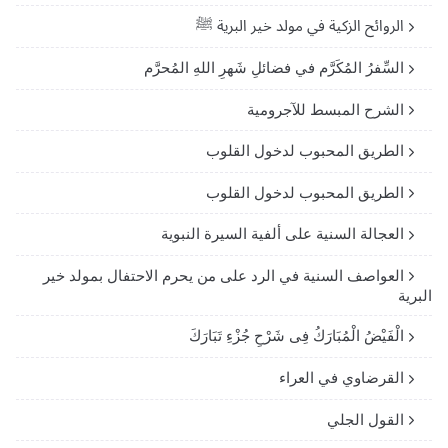
الروائح الزكية في مولد خير البرية ﷺ
السِّفرُ المُكَرَّم في فضائلِ شَهرِ اللهِ المُحرَّم
الشرح المبسط للآجرومية
الطريق المحبوب لدخول القلوب
الطريق المحبوب لدخول القلوب
العجالة السنية على ألفية السيرة النبوية
العواصف السنية في الرد على من يحرم الاحتفال بمولد خير
البرية
الْفَيْضُ الْمُبَارَكُ فِى شَرْحِ جُزْءِ تَبَارَكَ
القرضاوي في العراء
القول الجلي