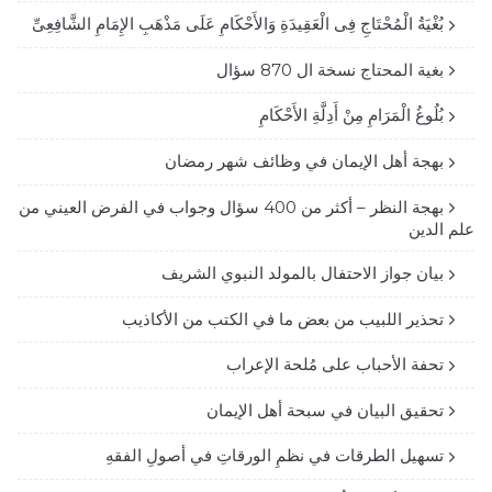
بُغْيَةُ الْمُحْتَاجِ فِى الْعَقِيدَةِ وَالأَحْكَامِ عَلَى مَذْهَبِ الإِمَامِ الشَّافِعِىِّ
بغية المحتاج نسخة ال 870 سؤال
بُلُوغُ الْمَرَامِ مِنْ أَدِلَّةِ الأَحْكَامِ
بهجة أهل الإيمان في وظائف شهر رمضان
بهجة النظر – أكثر من 400 سؤال وجواب في الفرض العيني من
علم الدين
بيان جواز الاحتفال بالمولد النبوي الشريف
تحذير اللبيب من بعض ما في الكتب من الأكاذيب
تحفة الأحباب على مُلحة الإعراب
تحقيق البيان في سبحة أهل الإيمان
تسهيل الطرقات في نظمِ الورقاتِ في أصولِ الفقهِ