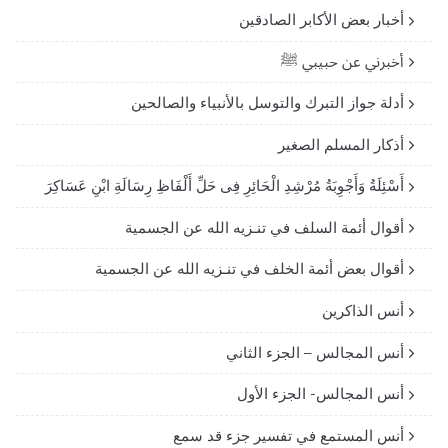
أخبار بعض الأكابر الصادقين
أخبرني عن حبيبي ﷺ
أدلة جواز التبرك والتوسل بالأنبياء والصالحين
أذكار المسلم الصغير
أَسْئِلَةُ وَأَجْوِبَةُ مُرْشِدِ الْحَائِرِ فِى حَلِّ أَلْفَاظِ رِسَالَةِ ابْنِ عَسَاكِرَ
أقوال أئمة السلف في تنـزيه الله عن الجسمية
أقوال بعض أئمة الخلف في تنـزيه الله عن الجسمية
أنس الذاكرين
أنس المجالس – الجزء الثاني
أنس المجالس- الجزء الأول
أنس المستمع في تفسير جزء قد سمع