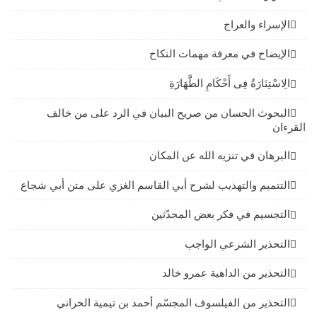
الإسراء والعراج
الإيضاح في معرفة مهمات النكاح
الِاسْتِنَارَةُ فِى أَحْكَامِ الطَّهَارَةِ
البحوث الحسان من صريح البيان في الرد على من خالف
القرءان
البرهان في تنزيه الله عن المكان
التتميم والتهذيب لشرح أبي القاسم الغزي على متن أبي شجاع
التجسيم في فكر بعض المحدّثين
التحذير الشرعي الواجب
التحذير من الداهية عمرو خالد
التحذير من الفيلسوف المجسّم أحمد بن تيمية الحراني