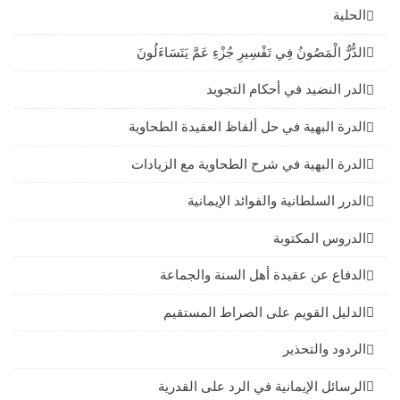
الحلية
الدُّرُّ الْمَصُونُ فِي تَفْسِيرِ جُزْءِ عَمَّ يَتَسَاءَلُونَ
الدر النضيد في أحكام التجويد
الدرة البهية في حل ألفاظ العقيدة الطحاوية
الدرة البهية في شرح الطحاوية مع الزيادات
الدرر السلطانية والفوائد الإيمانية
الدروس المكتوبة
الدفاع عن عقيدة أهل السنة والجماعة
الدليل القويم على الصراط المستقيم
الردود والتحذير
الرسائل الإيمانية في الرد على القدرية