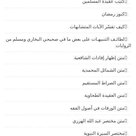
كتيّب عقيدة المسلمين
كنوز رمضان
كيف تفسّر الآيات المتشابهات
لطائـف التنبيهـات على بعض ما في صحيحي البخاري ومسلم من
الروايات
متن إظهار إفادات الشافعية
متن الشمائل المحمدية
متن الصراط المستقيم
متن العقيدة الطحاوية
متن الورقات في أصول الفقه
متن مختصر عبد الله الهرري
مختصر السيرة النبوية