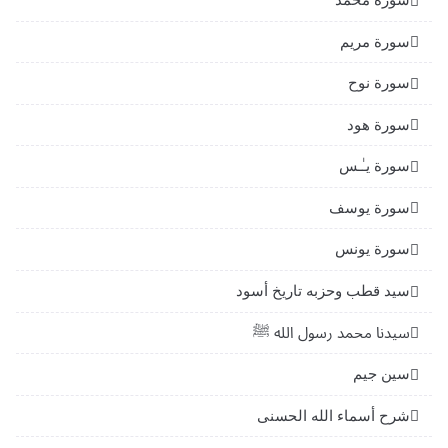
سورة مريم
سورة نوح
سورة هود
سورة يـٰـس
سورة يوسف
سورة يونس
سيد قطب وحزبه تاريخ أسود
سيدنا محمد رسول الله ﷺ
سين جيم
شرح أسماء الله الحسنى