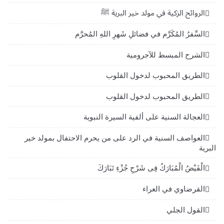
الروائح الزكية في مولد خير البرية ﷺ
السِّفرُ المُكَرَّم في فضائلِ شَهرِ اللهِ المُحرَّم
الشرح المبسط للآجرومية
الطريق المحبوب لدخول القلوب
الطريق المحبوب لدخول القلوب
العجالة السنية على ألفية السيرة النبوية
العواصف السنية في الرد على من يحرم الاحتفال بمولد خير
البرية
الْفَيْضُ الْمُبَارَكُ فِى شَرْحِ جُزْءِ تَبَارَكَ
القرضاوي في العراء
القول الجلي