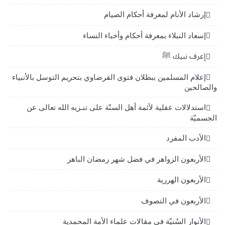
إرشاد الأنام لمعرفة أحكام الصيام
إسعاد النبلاء بمعرفة أحكام وأخباء النساء
إعرف نبيك ﷺ
إعلام المسلمين ببطلان فتوى القرضاوي بتحريم التوسل بالأنبياء
والصالحين
استدلالات عقلية لأئمة أهل السنّة على تنـزيه الله تعالى عن
الجسميّة
الأدب المفرد
الأربعون الزواهر في فضل شهر رمضان الباهر
الأربعون الهررية
الأربعون في التصوف
الأنوار السُنيّة في مقالات علماء الأمة المحمدية