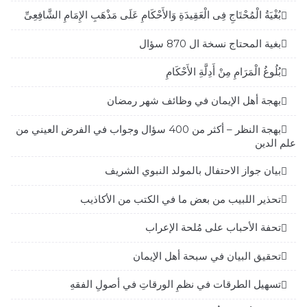
بُغْيَةُ الْمُحْتَاجِ فِى الْعَقِيدَةِ وَالأَحْكَامِ عَلَى مَذْهَبِ الإِمَامِ الشَّافِعِىِّ
بغية المحتاج نسخة ال 870 سؤال
بُلُوغُ الْمَرَامِ مِنْ أَدِلَّةِ الأَحْكَامِ
بهجة أهل الإيمان في وظائف شهر رمضان
بهجة النظر – أكثر من 400 سؤال وجواب في الفرض العيني من
علم الدين
بيان جواز الاحتفال بالمولد النبوي الشريف
تحذير اللبيب من بعض ما في الكتب من الأكاذيب
تحفة الأحباب على مُلحة الإعراب
تحقيق البيان في سبحة أهل الإيمان
تسهيل الطرقات في نظمِ الورقاتِ في أصولِ الفقهِ