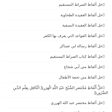
حل ألفاظ الصراط المستقيم
حل ألفاظ العقيدة الطحاوية
حل ألفاظ العقيدة النسفية
حل ألفاظ القواعد التي يعرف بها الكفر
حل ألفاظ رسالة ابن عساكر
حل ألفاظ كتاب الصراط المستقيم
حل ألفاظ متن أبي شجاع
حل ألفاظ متن تحفة الأطفال
حَلُّ أَلْفَاظِ مُخْتَصَرِ الشَّيْخِ عَبْدِ اللَّهِ الْهَرَرِىِّ الْكَافِلِ بِعِلْمِ الدِّينِ
الضَّرُورِىِّ
حل ألفاظ مختصر عبد الله الهرري