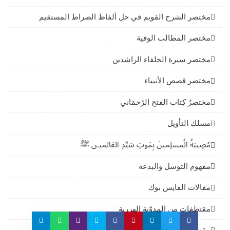
مختصر الشرح القويم في حل ألفاظ الصراط المستقيم
مختصر المطالب الوفية
مختصر سيرة الخلفاء الراشدين
مختصر قصص الأنبياء
مختصرُ كِتاب الفتح الرّحمَاني
مسلك التأويل
مُصِيبَةُ الُمسلِمينَ بِمَوتِ سَيِّدِ العَالميـن ﷺ
مفهوم التوسل والبدعة
مقالات الفايس بوك
مقتطفات من المدوّنة الهررية
مقصد الراغبيـن فـى تعلم العقيدة وأحكام الدين