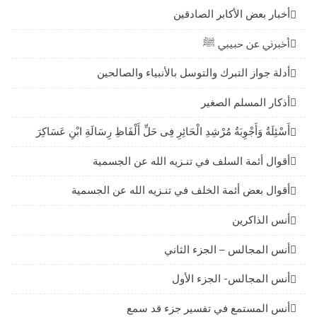
أخبار بعض الأكابر الصادقين
أخبرني عن حبيبي ﷺ
أدلة جواز التبرك والتوسل بالأنبياء والصالحين
أذكار المسلم الصغير
أَسْئِلَةُ وَأَجْوِبَةُ مُرْشِدِ الْحَائِرِ فِى حَلِّ أَلْفَاظِ رِسَالَةِ ابْنِ عَسَاكِرَ
أقوال أئمة السلف في تنـزيه الله عن الجسمية
أقوال بعض أئمة الخلف في تنـزيه الله عن الجسمية
أنس الذاكرين
أنس المجالس – الجزء الثاني
أنس المجالس- الجزء الأول
أنس المستمع في تفسير جزء قد سمع