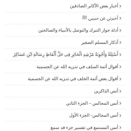
أخبار بعض الأكابر الصادقين
أخبرني عن حبيبي ﷺ
أدلة جواز التبرك والتوسل بالأنبياء والصالحين
أذكار المسلم الصغير
أَسْئِلَةُ وَأَجْوِبَةُ مُرْشِدِ الْحَائِرِ فِى حَلِّ أَلْفَاظِ رِسَالَةِ ابْنِ عَسَاكِرَ
أقوال أئمة السلف في تنـزيه الله عن الجسمية
أقوال بعض أئمة الخلف في تنـزيه الله عن الجسمية
أنس الذاكرين
أنس المجالس – الجزء الثاني
أنس المجالس- الجزء الأول
أنس المستمع في تفسير جزء قد سمع