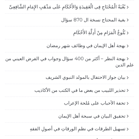
بُغْيَةُ الْمُحْتَاجِ فِى الْعَقِيدَةِ وَالأَحْكَامِ عَلَى مَذْهَبِ الإِمَامِ الشَّافِعِىِّ
بغية المحتاج نسخة ال 870 سؤال
بُلُوغُ الْمَرَامِ مِنْ أَدِلَّةِ الأَحْكَامِ
بهجة أهل الإيمان في وظائف شهر رمضان
بهجة النظر – أكثر من 400 سؤال وجواب في الفرض العيني من
علم الدين
بيان جواز الاحتفال بالمولد النبوي الشريف
تحذير اللبيب من بعض ما في الكتب من الأكاذيب
تحفة الأحباب على مُلحة الإعراب
تحقيق البيان في سبحة أهل الإيمان
تسهيل الطرقات في نظمِ الورقاتِ في أصولِ الفقهِ