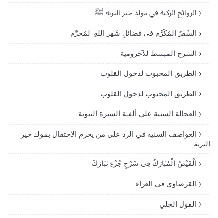
الروائح الزكية في مولد خير البرية ﷺ
السِّفرُ المُكَرَّم في فضائلِ شَهرِ اللهِ المُحرَّم
الشرح المبسط للآجرومية
الطريق المحبوب لدخول القلوب
الطريق المحبوب لدخول القلوب
العجالة السنية على ألفية السيرة النبوية
العواصف السنية في الرد على من يحرم الاحتفال بمولد خير
البرية
الْفَيْضُ الْمُبَارَكُ فِى شَرْحِ جُزْءِ تَبَارَكَ
القرضاوي في العراء
القول الجلي