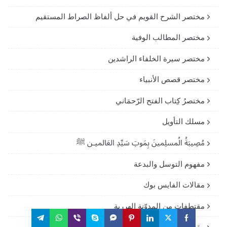
مختصر الشرح القويم في حل ألفاظ الصراط المستقيم
مختصر المطالب الوفية
مختصر سيرة الخلفاء الراشدين
مختصر قصص الأنبياء
مختصرُ كِتاب الفتح الرّحمَاني
مسلك التأويل
مُصِيبَةُ الُمسلِمينَ بِمَوتِ سَيِّدِ العَالميـن ﷺ
مفهوم التوسل والبدعة
مقالات الفايس بوك
مقتطفات من المدوّنة الهررية
مقصد الراغبيـن فـى تعلم العقيدة وأحكام الدين