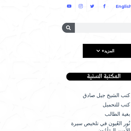
Englis
المزيد+
كتب الشيخ جيل صادق
كتب للتحميل
بغية الطالب
نُور العُيون في تلخيص سيرة
الأمِين الـمَأمُونِ