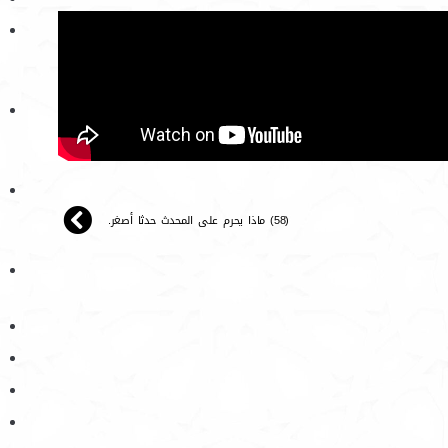
(58) ماذا يحرم على المحدث حدثا أصغر.