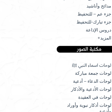
مدائح وأناشيد
جزء عم – للتحفيظ
جزء تبارك-للتحفيظ
دروس الإذاعة
المزيد+
لوحات اسماء النبي ﷺ
لوحات جمعة مباركة
لوحات الدعاء – أدعية
لوحات الأدعية والأذكار
لوحات في العقيدة
لوحات أذكار نبوية وأوراد
وأدعية