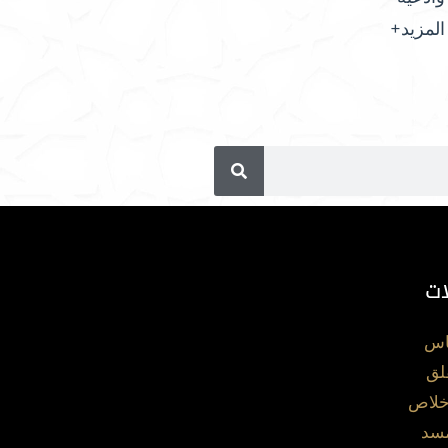
المزيد+
ات
اس
لق
خلاص
مسد