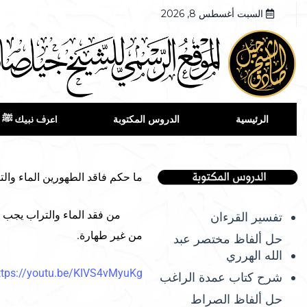
السبت أغسطس 8, 2026
الرئيسية
الدروس المكتوبة
اعرف نبيك ﷺ
ما حكم فاقد الطهورين الماء والت
من فقد الماء والتراب يجب علي
تفسير القرءان
من غير طهارة.
حل ألفاظ مختصر عبد
الله الهرري
ttps://youtu.be/KIVS4vMyuKg
شرح كتاب عمدة الراغب
حل ألفاظ الصراط