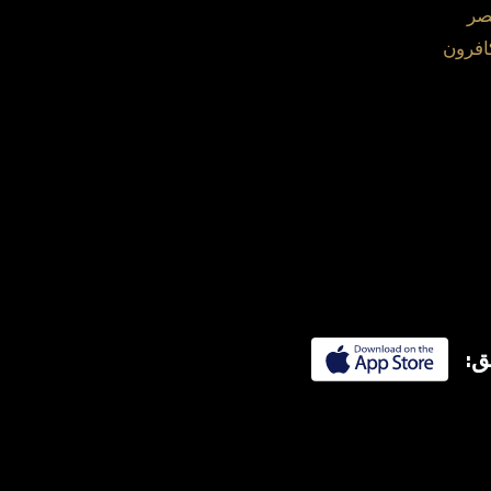
صر
افرون
ق: