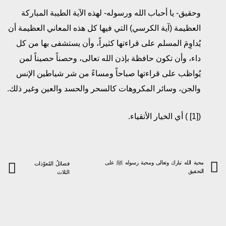
وحقيق- يا أحباب الله ورسوله- لهذه الآية الطيبة المباركة
العظيمة (آية الكرسي) التي فيها كل هذه المعاني العظيمة أن
يُداوِمَ المسلم على قراءتها كثيراً، وأن يستشفى بها من كل
داء، وأن تكون حافظة بإذن الله تعالى، وحصناً حصيناً لمن
يُواظب على قراءتها صباحاً ومساءً من شر شياطين الإنس
والجن، وسائر المكروهات كالسحر والحسد والعين وغير ذلك.
([1] ) أي الخيار الأتقياء.
محبة الله تبارك وتعالى ومحبة رسوله ﷺ على
فضائلُ المُعوّذات
التحقيق
الثلاث