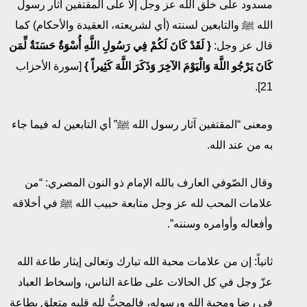
مسدود على خلق الله عز وجل إلا على المقتفين آثار رسول
الله ﷺ والتابعين لسنته (أي لشريعته، العقيدة والأحكام) كما
قال عز وجل:
{
لَقَدْ كَانَ لَكُمْ فِي رَسُولِ اللَّهِ أُسْوَةٌ حَسَنَةٌ لِّمَن
كَانَ يَرْجُو اللَّهَ
وَالْيَوْمَ الآخِرَ
وَذَكَرَ اللَّهَ كَثِيراً
}
[سورة الأحزاب
21].
ومعنى “المقتفين آثار رسول الله ﷺ” أي التابعين له فيما جاء
به من عند الله.
وقال الصّوفي العارف بالله الإمام ذو النون المصري: “من
علامات المحب لله عز وجل متابعة حبيب الله ﷺ في أخلاقه
وأفعاله وأوامره وسننه”.
ثانياً: إن من علامات محبة الله تبارك وتعالى إيثار طاعة الله
عزّ وجل في كل الحالات على طاعة الناس، وإسخاط العباد
في رضا ومحبة الله ورسوله، فالمحبُّ لله قلبه متعلق بطاعة