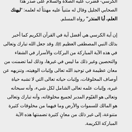
الكرسي- فضرب عليه الصلاة والسلام على صدر هذا
الصحابي الجليل وقال له مثنياً عليه مهنئاً له لعلمه: “
ليهنك
العلم، أبا المنذر”
رواه المسلم.
إن آية الكرسي هي أفضل آية في القرآن الكريم كما أخبر
بذلك النبي المصطفى العظيم ﷺ. وقد جعل الله تبارك وتعالى
في هذه الآية المباركة من البركات والأسرار في الشفاء
والتحصين وغير ذلك ما ليس في غيرها، وذلك لما تضمنت من
معان عظيمة في توحيد الله تعالى وإثبات الوهيته، وتنزيهه عن
أوصاف المخلوقات، وإثبات حياته تعالى التي لا تشبه حياة
غيره، وإثبات علمه تعالى الشامل لكل شيء، وأنه سبحانه
وتعالى هو القيّوم المدبر لجميع مخلوقاته، وأنه تبارك وتعالى
هو المالك للسموات والأرض وما فيهما من مخلوقات كثيرة
متنوعة، إلى غير ذلك من معانٍ كثيرة تضمنتها هذه الآية
المباركة الكريمة.