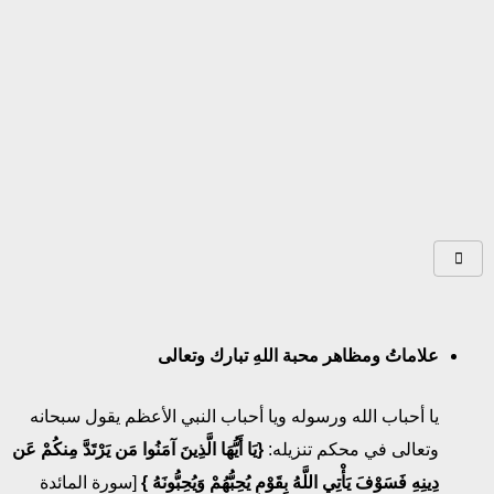
علاماتُ ومظاهر محبة اللهِ تبارك وتعالى
يا أحباب الله ورسوله ويا أحباب النبي الأعظم يقول سبحانه
وتعالى في محكم تنزيله:
{
يَا أَيُّهَا الَّذِينَ آمَنُوا مَن يَرْتَدَّ مِنكُمْ عَن
دِينِهِ فَسَوْفَ يَأْتِي اللَّهُ بِقَوْمٍ يُحِبُّهُمْ
وَيُحِبُّونَهُ
}
[سورة المائدة