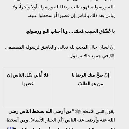
الله ورسوله، فهو يطلب رضا الله ورسوله أولاً وآخراً، ولا
يبالي بعد ذلك بالناس إن غضبوا أو سخطوا عليه.
يا عُشّاق الحبيب مُحمّد… ويا أحباب اللهِ ورسولهِ.
إنّ لسان حال المحب لله تعالى والعاشق لرسوله المصطفى
ﷺ في جميع حالاته يقول:
إنْ صحَّ منك الرضا يا
فلا أُبالي بكل الناس إن
من هو الطلبُ
غضبوا
يقول النبي الأعظم ﷺ:
“من أرضى الله بسخط الناس رضي
الله عنه وأرضى عنه الناس
(أي الخيار الأتقياء)،
ومن أسخط
)
[1]
(