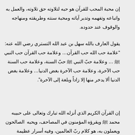
إن محبة المحب للقرآن هو حبه لتلاوته حق تلاوته، والعمل به
واتباعه وتفهمه وتدبر آياته ومحبة سنته وطريقته ومنهاجه
والوقوف عند حدوده.
يقول العارف بالله سهل بن عبد الله التستري رضي الله عنه:
“علامة حب الله حب القرآن… وعلامة حب القرآن حب النبي
ﷺ … وعلامة حبّ النبي ﷺ حبّ السنة، وعلامة حب السنة
حب الآخرة، وعلامة حب الآخرة بغض الدنيا… وعلامة بغض
الدنيا ألا يدخر منها إلا زاداً وبلغة إلى الآخرة”.
إن القرآن الكريم الذي أنزله الله تبارك وتعالى على حبيبه
محمد ﷺ ويقرؤه المؤمنون في المصاحف، ويحبه الصالحون
ويعملون به، هو كلام ربّ العالمين، وفيه أسرار عظيمة