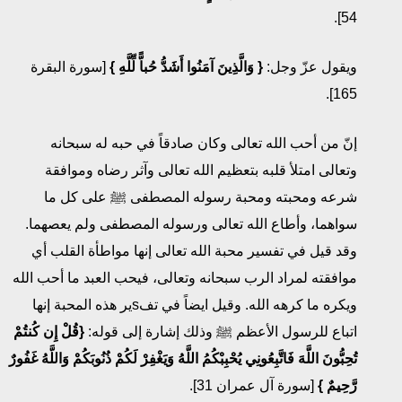
54].
ويقول عزّ وجل:
{
وَالَّذِينَ آمَنُوا أَشَدُّ حُباًّ لِّلَّهِ
}
[سورة البقرة
165].
إنّ من أحب الله تعالى وكان صادقاً في حبه له سبحانه
وتعالى امتلأ قلبه بتعظيم الله تعالى وآثر رضاه وموافقة
شرعه ومحبته ومحبة رسوله المصطفى ﷺ على كل ما
سواهما، وأطاع الله تعالى ورسوله المصطفى ولم يعصهما.
وقد قيل في تفسير محبة الله تعالى إنها مواطأة القلب أي
موافقته لمراد الرب سبحانه وتعالى، فيحب العبد ما أحب الله
ويكره ما كرهه الله. وقيل ايضاً في تفsير هذه المحبة إنها
اتباع للرسول الأعظم ﷺ وذلك إشارة إلى قوله:
{
قُلْ إِن كُنتُمْ
تُحِبُّونَ اللَّهَ فَاتَّبِعُونِي يُحْبِبْكُمُ اللَّهُ
وَيَغْفِرْ لَكُمْ ذُنُوبَكُمْ
وَاللَّهُ غَفُورٌ
رَّحِيمٌ
}
[سورة آل عمران 31].