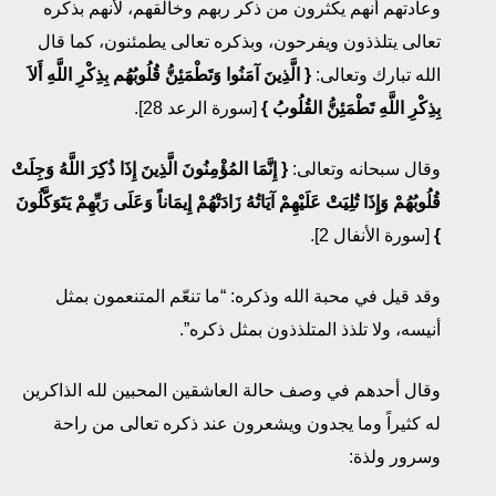
وعادتهم أنهم يكثرون من ذكر ربهم وخالقهم، لأنهم بذكره
تعالى يتلذذون ويفرحون، وبذكره تعالى يطمئنون، كما قال
الله تبارك وتعالى:
{
الَّذِينَ آمَنُوا
وَتَطْمَئِنُّ قُلُوبُهُم بِذِكْرِ اللَّهِ أَلاَ
بِذِكْرِ اللَّهِ تَطْمَئِنُّ القُلُوبُ
}
[سورة الرعد 28].
وقال سبحانه وتعالى:
{
إِنَّمَا المُؤْمِنُونَ الَّذِينَ إِذَا ذُكِرَ اللَّهُ
وَجِلَتْ
قُلُوبُهُمْ
وَإِذَا تُلِيَتْ عَلَيْهِمْ آيَاتُهُ زَادَتْهُمْ إِيمَاناً
وَعَلَى رَبِّهِمْ يَتَوَكَّلُونَ
}
[سورة الأنفال 2].
وقد قيل في محبة الله وذكره: “ما تنعّم المتنعمون بمثل
أنيسه، ولا تلذذ المتلذذون بمثل ذكره”.
وقال أحدهم في وصف حالة العاشقين المحبين لله الذاكرين
له كثيراً وما يجدون ويشعرون عند ذكره تعالى من راحة
وسرور ولذة: