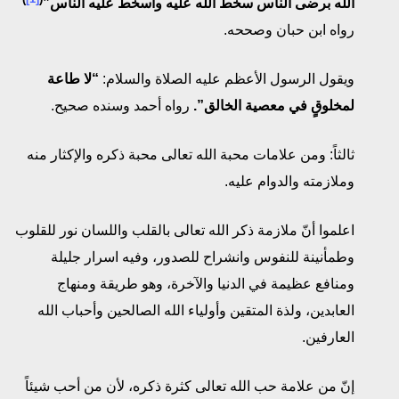
الله برضى الناس سخط الله عليه وأسخط عليه الناس”
رواه ابن حبان وصححه.
ويقول الرسول الأعظم عليه الصلاة والسلام:
“لا طاعة
لمخلوقٍ في معصية الخالق”.
رواه أحمد وسنده صحيح.
ثالثاً: ومن علامات محبة الله تعالى محبة ذكره والإكثار منه
وملازمته والدوام عليه.
اعلموا أنّ ملازمة ذكر الله تعالى بالقلب واللسان نور للقلوب
وطمأنينة للنفوس وانشراح للصدور، وفيه اسرار جليلة
ومنافع عظيمة في الدنيا والآخرة، وهو طريقة ومنهاج
العابدين، ولذة المتقين وأولياء الله الصالحين وأحباب الله
العارفين.
إنّ من علامة حب الله تعالى كثرة ذكره، لأن من أحب شيئاً