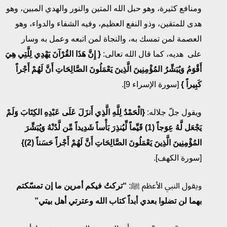
ومنافع كثيرة، وهو حبل الله المتين والنور والهدي المبين، وهو
هدى للمتقين، وذو النفع العظيم، وفيه الشفاء والدواء، وهو
العصمة لمن تمسك به، والنجاة لمن اتبعه وعمل به وسار
على هديه، كما قال الله تعالى:
{
إِنَّ هَذَا القُرْآنَ يَهْدِي لِلَّتِي هِيَ
أَقْوَمُ
وَيُبَشِّرُ المُؤْمِنِينَ الَّذِينَ يَعْمَلُونَ الصَّالِحَاتِ أَنَّ لَهُمْ أَجْراً
كَبِيراً
}
[سورة الإسراء 9].
ويقول جلّ جلاله:
{
الْحَمْدُ لِلَّهِ الَّذِي أَنزَلَ عَلَى عَبْدِهِ الكِتَابَ
وَلَمْ
يَجْعَل لَّهُ عِوَجاً (1) قَيِّماً لِّيُنذِرَ بَأْساً شَدِيداً مِّن لَّدُنْهُ
وَيُبَشِّرَ
المُؤْمِنِينَ الَّذِينَ يَعْمَلُونَ الصَّالِحَاتِ أَنَّ لَهُمْ أَجْراً حَسَناً (2)
}
[سورة الكهف].
ويقول النبي الأعظم ﷺ:
“تركتُ فيكم أمرين ما إن تمسّكتم
بهما لن تضلوا بعدي أبداً كتاب الله وعترتي أهل بيتي”