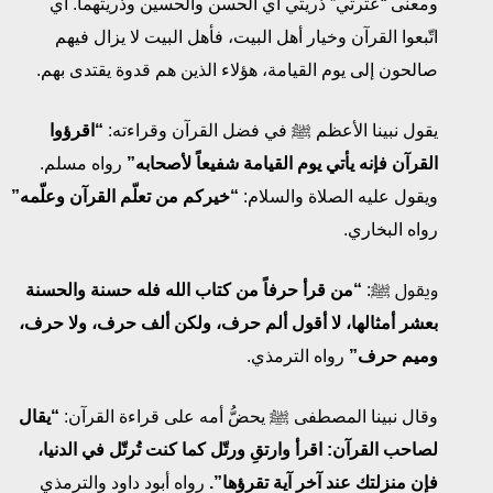
ومعنى “عترتي” ذريتي أي الحسن والحسين وذريتهما. أي
اتّبعوا القرآن وخيار أهل البيت، فأهل البيت لا يزال فيهم
صالحون إلى يوم القيامة، هؤلاء الذين هم قدوة يقتدى بهم.
يقول نبينا الأعظم ﷺ في فضل القرآن وقراءته:
“اقرؤوا
القرآن فإنه يأتي يوم القيامة شفيعاً لأصحابه”
رواه مسلم.
ويقول عليه الصلاة والسلام:
“خيركم من تعلّم القرآن وعلّمه”
رواه البخاري.
ويقول ﷺ:
“من قرأ حرفاً من كتاب الله فله حسنة والحسنة
بعشر أمثالها، لا أقول ألم حرف، ولكن ألف حرف، ولا حرف،
وميم حرف”
رواه الترمذي.
وقال نبينا المصطفى ﷺ يحضُّ أمه على قراءة القرآن:
“يقال
لصاحب القرآن: اقرأ وارتقِ ورتّل كما كنت تُرتّل في الدنيا،
فإن منزلتك عند آخر آية تقرؤها”.
رواه أبود داود والترمذي