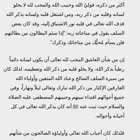
أكثر من ذكره، فوليّ الله وحبيب الله والمحب لله لا يخلو
لسانه وقلبه من ذكر ربه، ومن اشتغل قلبه ولسانه بذكر الله
قذف الله تعالى في قلبه نور الاشتياق إليه، وقد كان بعض
السلف يقول في مناجاته ربه: “إذا سئم البطالون من بطالتهم
فلن يسأم مُحبُّك من مناجاتك وذكرك”.
إن من شأن العاشق المحب لله تعالى أن يكون لسانه دائماً
رطباً بذكر الله، ولا يخلو قلبه من ذكر الله وتعظيمه. لذلك كان
من سيرة السلف الصالح وعباد الله المتقين وأولياء الله
العارفين الإكثار من ذكر الله تبارك وتعالى ليلاً ونهاراً، وفي
جميع أحوالهم اقتداء نبينهم وحبيبهم المصطفى عليه الصلاة
والسلام حيث ثبت عنه ﷺ أنه كان يذكر الله تعالى في كل
أحيانه وأحواله.
فلذلك كان أحباب الله تعالى وأولياؤه الصالحون من شأنهم