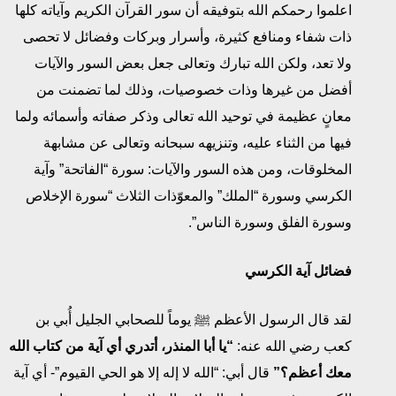
اعلموا رحمكم الله بتوفيقه أن سور القرآن الكريم وآياته كلها
ذات شفاء ومنافع كثيرة، وأسرار وبركات وفضائل لا تحصى
ولا تعد، ولكن الله تبارك وتعالى جعل بعض السور والآيات
أفضل من غيرها وذات خصوصيات، وذلك لما تضمنت من
معانٍ عظيمة في توحيد الله تعالى وذكر صفاته وأسمائه ولما
فيها من الثناء عليه، وتنزيهه سبحانه وتعالى عن مشابهة
المخلوقات، ومن هذه السور والآيات: سورة “الفاتحة” وآية
الكرسي وسورة “الملك” والمعوّذات الثلاث “سورة الإخلاص
وسورة الفلق وسورة الناس”.
فضائل آية الكرسي
لقد قال الرسول الأعظم ﷺ يوماً للصحابي الجليل أُبي بن
كعب رضي الله عنه:
“يا أبا المنذر، أتدري أي آية من كتاب الله
معك أعظم؟”
قال أبي: “الله لا إله إلا هو الحي القيوم”- أي آية