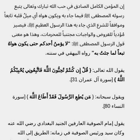
إن المؤمن الكامل الصادق في حب الله تبارك وتعالى يتبع
رسوله المصطفى ﷺ فيما جاء به ويكون هواه أي ميلُ قلبه تابعاً
وموافقاً للشرع الذي جاء به هذا الرسول العظيم ﷺ، فيصير
مُؤدياً للفروض والواجبات مجتنباً للمحرمات، وهذا هو معنى
قول الرسول المصطفى ﷺ:
“لا يؤمنُ أحدكم حتى يكون هواهُ
تبعاً لما جئتُ به”
رواه البيهقي في سننه.
يقول الله تعالى:
{
قُلْ إِن كُنتُمْ تُحِبُّونَ اللَّهَ فَاتَّبِعُونِي يُحْبِبْكُمُ
اللَّهُ
}
[سورة آل عمران 31].
ويقول سبحانه: {
مَن يُطِعِ الرَّسُولَ فَقَدْ أَطَاعَ اللَّهَ
} [سورة
النساء 80].
يقول إمام الصوفية العارفين الجنيد البغدادي رضي الله عنه
وكان سيد ورئيس الصوفية في زمانه: الطريق إلى الله