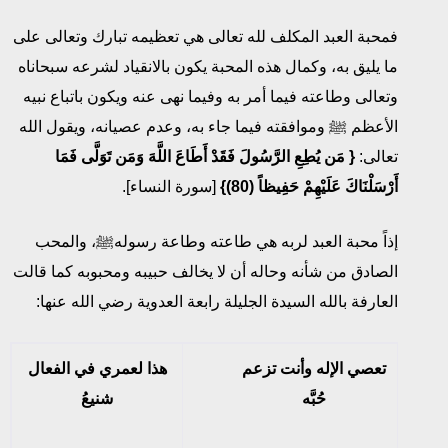
فمحبة العبد المكلف لله تعالى هي تعظيمه تبارك وتعالى على
ما يليق به، وكمال هذه المحبة يكون بالانقياد لشرعه سبحاناه
وتعالى وطاعته فيما أمر به وفيما نهى عنه ويكون باتباع نبيه
الأعظم ﷺ وموافقته فيما جاء به، وعدم عصيانه، ويقول الله
تعالى:
{
مَن يُطِعِ الرَّسُولَ فَقَدْ أَطَاعَ اللَّهَ
وَمَن تَوَلَّى فَمَا
أَرْسَلْنَاكَ عَلَيْهِمْ حَفِيظاً (80)
}
[سورة النساء].
إذاً محبة العبد لربه هي طاعته وطاعة رسولهﷺ، والمحب
الصادق من شأنه وحاله أن لا يخالف حبيبه ومحبوبه كما قالت
العارفة بالله السيدة الجليلة رابعة العدوية رضي الله عنها:
تعصي الإله وأنت تزعم
هذا لعمري في الفعال
حُبَّه
شنيعُ