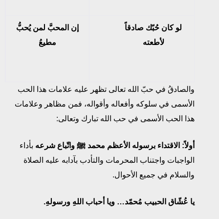
لو كان حُبّك صادقاً
إن المحبَّ لمن يُحبُّ
لأطعته
مطيعُ
والصادقُ في حبّ الله تعالى تظهر عليه علامات هذا الحب
الأسمى في سلوكه وأفعاله وأقواله، فمن مظاهر وعلامات
هذا الحب الأسمى في حب الله تبارك وتعالى:
أولاً: الاقتداء برسوله الأعظم محمد ﷺ واتّباع شرعه
بأداء
الواجبات واجتناب المحرمات والتأدب بآدابه عليه الصلاة
والسلام في جميع الأحوال.
يا عُشّاق الحبيب مُحمّد… ويا أحباب اللهِ ورسولهِ.