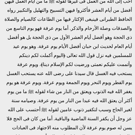
أحب إلى الله من العمل فى غيرها لقوله ﷺ ما من أيام العمل فيهن
أفضل من أيام العشر فأكثروا فيهن التسبيح والتهليل والتكبير رواه
الحافظ الطبرانى فينبغى الإكثار فيها من الطاعات كالصيام والصلاة
والصدقات وصلة الأرحام والذكر. أما يوم عرفة فهو يوم التاسع من
ذى الحجة وهو أفضل أيام العشر الأول من ذى الحجة بل هو أفضل
أيام العام لحديث ابن حبان أفضل الأيام يوم عرفة. وهو يوم عيد
للمسلمين فيه نزل قول الله تعالى ﴿اليوم أكملت لكم دينكم
وأتممت عليكم نعمتى ورضيت لكم الإسلام دينا﴾. ويوم عرفة
يستحب فيه الغسل قال سيدنا على رضى الله عنه يستحب الغسل
يوم الفطر ويوم النحر ويوم الجمعة ويوم عرفة. ويوم عرفة هو يوم
يغفر الله فيه الذنوب ويعتق من النار من شاء لقوله ﷺ ما من يوم
أكثر أن يعتق الله فيه عبدا من النار من يوم عرفة. وصيامه سنة
لغير الحاج وسبب لتكفير ذنوب عامين لقوله ﷺ أحتسب على الله
عز وجل أن يكفر السنة الماضية والباقية. أما من كان فى الحج فلا
يسن له صوم يوم عرفة لأن المطلوب منه الاجتهاد فى العبادات