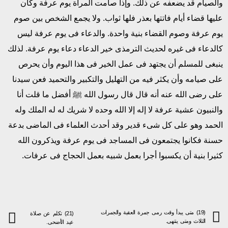
والصيام قد يضعفه عن ذلك. وإذا صامت المرأة يوم عرفة وكان
عليها قضاء أيام فاتتها بعذر فلها ثواب. ولا يجمع الشخص بين صوم
يوم عرفة وصوم القضاء بنية واحدة. والدعاء فى يوم عرفة ليس
كالدعاء فى غيره لحديث الترمذى خير الدعاء دعاء يوم عرفة. لذلك
ينبغى للمسلم أن يجتهد فى عمل الخير فى هذا اليوم وأن يحرص
على صيامه وأن يكثر فيه من التهليل والتكبير والتحميد فعن سيدنا
على رضى الله عنه أنه قال قال رسول الله ﷺ أفضل ما قلت أنا
والنبيون عشية عرفة لا إله إلا الله وحده لا شريك له له الملك وله
الحمد وهو على كل شىء قدير وقد أحدث العلماء فى الماضى بدعة
حسنة فكانوا يجتمعون فى المساجد فى يوم عرفة ويذكرون الله
كثيرا بنية أن يكسبوا أجرا بعمل شبيه بعمل الحجاج فى عرفات.
(19) متى يبدأ وقت رمى جمرة العقبة والجمرات
(21) تكلم عن صلاة
الثلاث ومتى ينتهى.
عيد الأضحى.