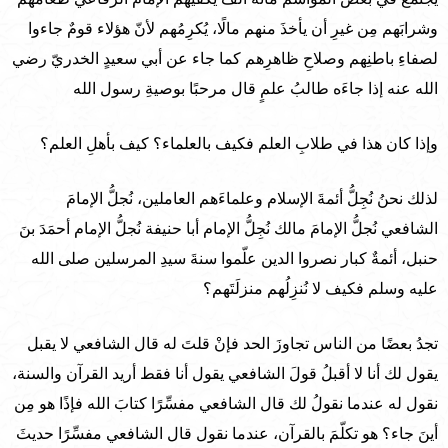
وشرابَهم مِن غيرِ أن يأخذَ منهم مالًا، يُكرِمُهم لأنّ هؤلاء قومٌ جاءوا
لصفاءِ باطنِهم وصلاحِ ظاهرِهم كما جاء عن أبي سعيدٍ الخدريّ رضي
الله عنه إذا جاءَه طالبُ علمٍ قال مرحبًا بوصيةِ رسول الله
وإذا كان هذا في طلابِ العلم فكيف بالعلماء؟ كيف بأهلِ العلم؟
لذلك نحنُ نُجِلُّ أئمةَ الإسلام وعلماءَهم العاملين، نُجلُّ الإمامَ
الشافعي نُجلُّ الإمامَ مالك نُجِلُّ الإمام أبا حنيفة نُجلُّ الإمام أحمَدَ بنَ
حنبل، أئمةٌ كبار نصروا الدين علّموا سنةَ سيدِ المرسلين صلى الله
عليه وسلم فكيف لا نُنزِلُهم منزلَتَهم؟
تجدُ بعضًا من الناس تجاوزَ الحد فإنْ قلتَ له قال الشافعي لا يقبل
يقول لك أنا لا أقبلُ قولَ الشافعي يقول أنا فقط أريد القرآن والسنة،
نقول له عندما نقولُ لك قال الشافعي مفسِّرًا كتابَ الله فإذًا هو مِن
أينَ جاء؟ هو تكلّمَ بالقرآن، عندما نقول قال الشافعي مفسِّرًا حديثَ