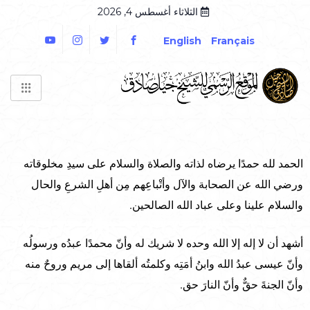
الثلاثاء أغسطس 4, 2026
English
Français
الحمد لله حمدًا يرضاه لذاته والصلاة والسلام على سيدِ مخلوقاته
ورضي الله عن الصحابة والآل وأتْباعِهم مِن أهلِ الشرعِ والحال
والسلام علينا وعلى عباد الله الصالحين.
أشهد أن لا إله إلا الله وحده لا شريك له وأنّ محمدًا عبدُه ورسولُه
وأنّ عيسى عبدُ الله وابنُ أمَتِه وكلمتُه ألقاها إلى مريم وروحٌ منه
وأنّ الجنةَ حقٌّ وأنّ النارَ حق.