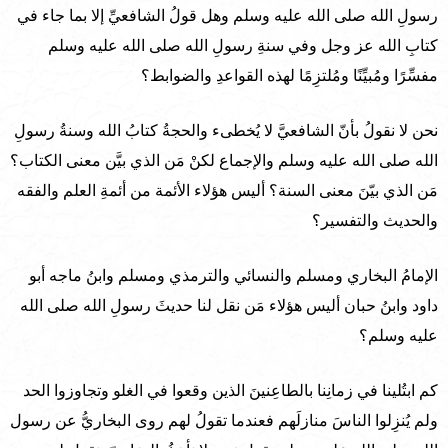
رسولِ الله صلى الله عليه وسلم وهل قولُ الشافعيِّ إلا بما جاء في
كتابِ الله عز وجل وفي سنةِ رسولِ الله صلى الله عليه وسلم
مفسِّرًا ومُبيِّنًا ومُلتزِمًا لهذه القواعدِ والضوابط؟
نحن لا نقولُ بأنّ الشافعيَّ لا يُخطىء والحجةُ كتابُ الله وسنةُ رسولِ
الله صلى الله عليه وسلم والإجماع لكنْ مَن الذي بيَّن معنى الكتاب؟
مَن الذي بيّنَ معنى السنة؟ أليس هؤلاء الأئمة من أئمةِ العلم والفقه
والحديث والتفسير؟
الإمامُ البخاري ومسلم والنسائي والترمذي ومسلم وابنُ ماجه أبو
داود وابنُ حبان أليس هؤلاء مَن نقل لنا حديثَ رسولِ الله صلى الله
عليه وسلم؟
كم ابتُلينا في زمانِنا بالطاعِنينَ الذين وقعوا في الغلو وتجاوزوا الحد
ولم يُنزِلوا الناسَ منازلَهم فعندما تقولُ لهم روى البخاريُّ عن رسول