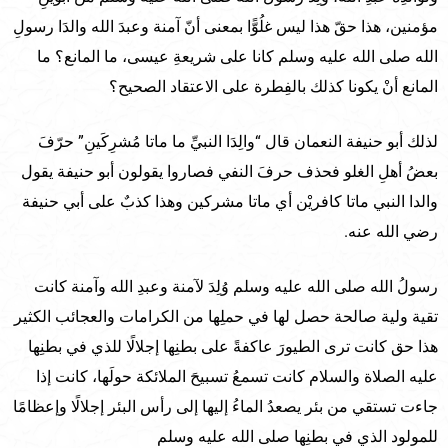
مؤمنين، هذا حقّ هذا ليس غلُوًّا بمعنى أنّ آمنة وعبدَ الله والدَا رسولِ
الله صلى الله عليه وسلم كانا على شريعةِ عيسى، ما المانع؟ ما
المانع أنْ يكونا كذلك بالفِطرة على الاعتقاد الصحيح؟
لذلك أبو حنيفة النعمان قال “والِدَا النبيِّ ما ماتا مُشرِكَينِ” حرّفَ
بعضُ أهلِ الغلو فحذف حرفَ النفي فصاروا يقولون أبو حنيفة يقول
والدا النبي ماتا كافريْن أي ماتا مشركين وهذا كذبٌ على أبي حنيفة
رضي الله عنه.
رسولُ الله صلى الله عليه وسلم وُلِدَ لآمنة وعبدِ الله وآمنة كانت
تقية ولية صالحة حصل لها في حملِها من الكرامات والعجائب الكثير
هذا حق كانت ترى الطيورَ عاكفةً على بطنِها إجلالًا للذي في بطنِها
عليه الصلاة والسلام كانت تسمعُ تسبيحَ الملائكة حولَها، كانت إذا
جاءت تستقي من بئر يصعدُ الماءُ إليها إلى رأس البئر إجلالًا وإعظامًا
للمولود الذي في بطنِها صلى الله عليه وسلم