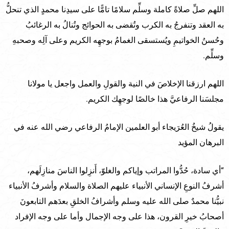
اللهم صلِّ صلاةً كاملة وسلِّم سلامًا تامًّا على سيدِنا محمدٍ الذي تنحلُّ
به العقد وتنفرجُ به الكرب وتُقضى به الحوائج وتُنالُ به الرغائبُ
وحُسنُ الخواتيمِ ويُستسقى الغمامُ بوجهِه الكريم وعلى آلِه وصحبهِ
وسلِّم.
اللهم ارزقنا الإخلاصَ في النية والقولِ والعمل واجعل يا مولانا
مجلسَنا الرفاعيَّ هذا خالصًا لوجهِك الكريم.
يقولُ شيخُ العُرَيجاء أبو العلمين الإمامُ الرفاعي رضي الله عنه في
البرهان المؤيد
“أي سادة، حُدُّوا المراتب وإياكم والغلوّ، أَنزِلوا الناسَ منازِلَهم،
أشرفُ النوعِ الإنساني الأنبياء عليهم الصلاة والسلام وأشرفُ الأنبياء
نبيُّنا محمدٌ صلى الله عليه وسلم وأشرافُ الخلقِ بعدَهم التابعونَ
أصحابُ خيرِ القرون، هذا على وجه الإجمال وأما على وجه الإفراد