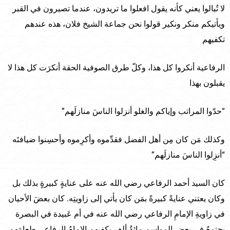
لا تُبالوا يعني كأنه يقول افعلوا ما تريدون، عندما تصيرون في القبر
ويأتيكم منكر ونكير قولوا نحن جماعة الشيخ فلان، هذه عندهم
تكفيهم
الرفاعية أنكروا كل هذا، وكلّ طرق الصوفية الحقة أنكرَت كل هذا لا
يقبلون بهذا
“حدّوا المراتب وإياكم والغلو أنزلوا الناسَ منازلَهم”
وكذلك مَن كان مِن أهل الفضل فقدِّموه وأكرِموه وأحسِنوا ضيافتَه
“أنزِلوا الناسَ منازلَهم”
كان السيد أحمد الرفاعي رضي الله عنه على عنايةٍ كبيرةٍ بذلك بل
وكان يعتني عنايةً كبيرةً بمَن كان يأتي إلى زاويتِه. كان بعضَ الأحيان
في زاويةِ الإمامِ الرفاعي رضي الله عنه في أم عَبيدة في البصرة
يجتمعُ في بعض المواسم مائةُ ألف يكفيهم الإمامُ الرفاعي طعامَهم