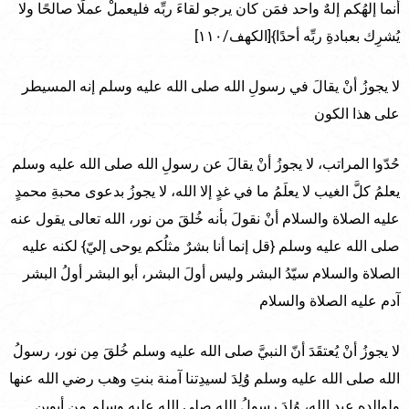
أنما إلهُكم إلهٌ واحد فمَن كان يرجو لقاءَ ربِّه فليعملْ عملًا صالحًا ولا
يُشرِك بعبادةِ ربِّه أحدًا}[الكهف/١١٠]
لا يجوزُ أنْ يقالَ في رسولِ الله صلى الله عليه وسلم إنه المسيطر
على هذا الكون
حُدّوا المراتب، لا يجوزُ أنْ يقالَ عن رسولِ الله صلى الله عليه وسلم
يعلمُ كلَّ الغيب لا يعلَمُ ما في غدٍ إلا الله، لا يجوزُ بدعوى محبةِ محمدٍ
عليه الصلاة والسلام أنْ نقولَ بأنه خُلقَ من نور، الله تعالى يقول عنه
صلى الله عليه وسلم {قل إنما أنا بشرٌ مثلُكم يوحى إليّ} لكنه عليه
الصلاة والسلام سيّدُ البشر وليس أولَ البشر، أبو البشر أولُ البشر
آدم عليه الصلاة والسلام
لا يجوزُ أنْ يُعتقَدَ أنّ النبيَّ صلى الله عليه وسلم خُلقَ مِن نور، رسولُ
الله صلى الله عليه وسلم وُلِدَ لسيدِتنا آمنة بنتِ وهب رضي الله عنها
ولوالدِه عبدِ الله، وُلِدَ رسولُ الله صلى الله عليه وسلم من أبوينِ