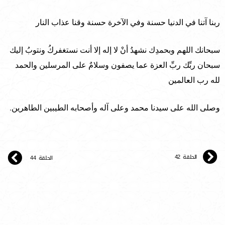
ربنا آتنا في الدنيا حسنة وفي الآخرة حسنة وقنا عذاب النار
سبحانك اللهم وبحمدِك نشهدُ أنْ لا إله إلا أنت نستغفركُ ونتوبُ إليك
سبحان ربِّك ربِّ العزة عما يصفون وسلامٌ على المرسلين والحمد
لله رب العالمين
وصلى الله على سيدنا محمد وعلى آله وأصحابه الطيبين الطاهرين.
الحلقة 42
الحلقة 44