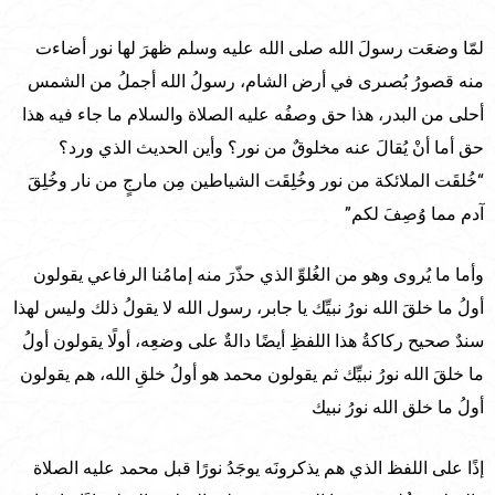
لمّا وضعَت رسولَ الله صلى الله عليه وسلم ظهرَ لها نور أضاءت
منه قصورُ بُصىرى في أرض الشام، رسولُ الله أجملُ من الشمس
أحلى من البدر، هذا حق وصفُه عليه الصلاة والسلام ما جاء فيه هذا
حق أما أنْ يُقالَ عنه مخلوقٌ من نور؟ وأين الحديث الذي ورد؟
“خُلقَت الملائكة من نور وخُلِقَت الشياطين مِن مارجٍ من نار وخُلِقَ
آدم مما وُصِفَ لكم”
وأما ما يُروى وهو من الغُلوِّ الذي حذّرَ منه إمامُنا الرفاعي يقولون
أولُ ما خلقَ الله نورُ نبيِّك يا جابر، رسول الله لا يقولُ ذلك وليس لهذا
سندٌ صحيح ركاكةُ هذا اللفظِ أيضًا دالةٌ على وضعِه، أولًا يقولون أولُ
ما خلقَ الله نورُ نبيِّك ثم يقولون محمد هو أولُ خلقِ الله، هم يقولون
أولُ ما خلق الله نورُ نبيك
إذًا على اللفظ الذي هم يذكرونَه يوجَدُ نورًا قبل محمد عليه الصلاة