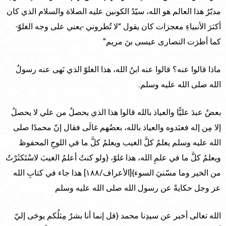
مدبّرُ هذا العالم هو الله، سيّدُ الكونين عليه الصلاة والسلام الذي كان
أكثرَ الأنبياءِ معجزات كان يقول “لا تُطروني -يعني على وجه الغلوّ-
كما أطرَت النصارى عيسى بنَ مريم”
ماذا قالوا عنه؟ قالوا عنه ابنُ الله، هذا الغلوّ الذي نَهى عنه رسولُ
الله صلى الله عليه وسلم.
بعضٌ عبدَ عليًّا والعياذ بالله قالوا هذا الذي يحصلُ من علي لا يحصلُ
إلا مِن إله فعبَدوه والعياذ بالله، بعضُهم غالَى فقال إنّ محمدًا صلى
الله عليه وسلم يعلمُ كلَّ الغيب ويعلمُ كلَّ ما في اللوحِ المحفوظ
ويعلمُ كلَّ ما في علمِ الله، هذا غلوّ، {ولو كنتُ أعلمُ الغيبَ لاسْتَكثَرْتُ
من الخير وما مسّنيَ السوء}[الأعراف/١٨٨] هذا جاء في كتابِ الله
عز وجل حكايةً عن رسول الله صلى الله عليه وسلم
الله تعالى أخبر عن سيدِنا محمد {قل إنما أنا بشرٌ مِثلُكم يوحَى إليّ