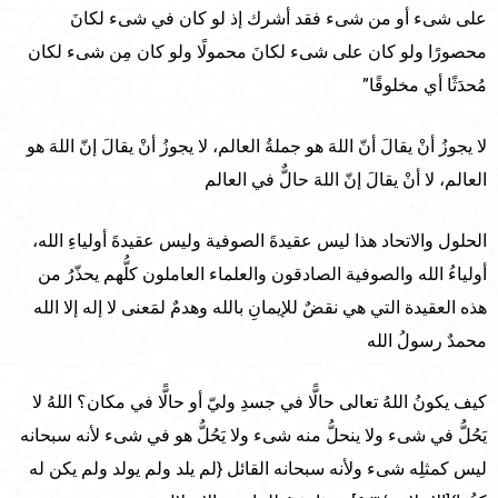
على شىء أو من شىء فقد أشرك إذ لو كان في شىء لكانَ
محصورًا ولو كان على شىء لكانَ محمولًا ولو كان مِن شىء لكان
مُحدَثًا أي مخلوقًا”
لا يجوزُ أنْ يقالَ أنّ اللهَ هو جملةُ العالم، لا يجوزُ أنْ يقالَ إنّ اللهَ هو
العالم، لا أنْ يقالَ إنّ اللهَ حالٌّ في العالم
الحلول والاتحاد هذا ليس عقيدةَ الصوفية وليس عقيدةَ أولياءِ الله،
أولياءُ الله والصوفية الصادقون والعلماء العاملون كلُّهم يحذّرُ من
هذه العقيدة التي هي نقضٌ للإيمانِ بالله وهدمٌ لمَعنى لا إله إلا الله
محمدٌ رسولُ الله
كيف يكونُ اللهُ تعالى حالًّا في جسدِ وليّ أو حالًّا في مكان؟ اللهُ لا
يَحُلُّ في شىء ولا ينحلُّ منه شىء ولا يَحُلُّ هو في شىء لأنه سبحانه
ليس كمثلِه شىء ولأنه سبحانه القائل {لم يلد ولم يولد ولم يكن له