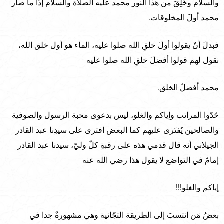
والسلام وخُلِقَ من هذا النور محمد عليه الصلاة والسلام إذًا ما صار
محمد أولَ المخلوقات.
فبدلَ أنْ يقولوا أولَ خلقِ الله صلوا عليه، الماء هو أول خلق الله،
نقول لهم قولوا أفضلَ خلقِ الله صلوا عليه
محمد أفضلُ الخلق.
حُدّوا المراتب وإياكم والغلو، ليس بدعوى محبة الرسول والصوفية
والصالحين يُفتَرى عليهم كما البعض افترى على سيدِنا عبد القادر
الجيلاني أنه قال قدمي هذه على رقبةِ كلّ وليّ، سيدنا عبد القادر
إمامٌ في التواضع لا يقول هذا رضي الله عنه
إياكم والغلو!!!
بعضُ مَن انتسبَ إلى الطريقة التجّانية وهي مشهورةٌ جدا في