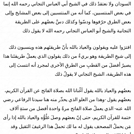
السودان ولا نعتقدُ ذلك في الشيخ أبي العباس التجاني رحمه الله إنما
في بعض المنتسبين، كما أنه من المنتسبين إلى بعض المشايخ وإلى
بعض الطرق حرّفوها ودسّوا وكذلك دسَّ بعضُهم على الطريقة
التجانية والشيخ أبو العباس التجاني رحمه الله لا يقول ذلك
افترَوا عليه ويقولون والعياذ بالله بأنّ طريقتَهم هذه وينسبون ذلك
إلى شيخِ الطريقة وهو بريءٌ من ذلك يقولون الذي يعملُ طريقتَنا هذا
يصيرُ أفضلَ من القطبِ من الطرقِ الأخرى لمجردِ أنه انتسبَ إلى
هذه الطريقة، الشيخ التجاني لا يقولُ ذلك
بعضُهم والعياذ بالله يقول أغْنانا الله بصلاة الفاتح عن القرآن الكريم،
بعضُهم يقول -وهذا من الغلو الذي يحذّر منه هنا سيدنا الرفاعي رضي
الله عنه- الذي يعملُ صلاة الفاتح مرةً واحدة أفضل من ستةِ آلاف
ختمة للقرآن الكريم، حتى إنّ بعضَهم وصلَ غلُوُّه والعياذ بالله إذا رأى
مَن يحملُ المصحف يقول له ما لك تحملُ هذا الرغيفَ الثقيل وقد