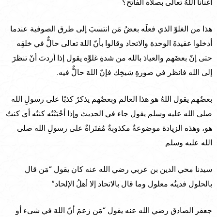
أغنانا اللهُ تعالى بصلاة الفاتح؟
هذا من الغلوّ الذي فعلَه بعضُ مَن انتسبَ إلى طرق الصوفية عندما
أدخلوا عقيدةَ الوحدة والاتحاد وقالوا بأنّ اللهَ تعالى حالٌّ في خلقِه
حتى إنّ بعضَهم والعياذ بالله من شدةِ غلوِّه يقول إذا أردتَ أنْ تنظرَ
إلى الله فانظر في صورةِ شيخِك فإنّ اللهَ حالٌّ فيه.
بعضُهم يقول اللهُ هو هذا العالم وبعضُهم يذكرُ كذبًا على رسولِ الله
صلى الله عليه وسلم يقول جاء في الحديث وإذا أحْبَبْتُه كنتُه أي كنتُ
هو، وهذه الزيادة موضوعةٌ مكذوبةٌ مُفتَراةٌ على رسولِ الله صلى
الله عليه وسلم
سيدنا محي الدين بن عربي رضي الله عنه كان يقول “مَن قال
بالحلول فدينُه معلول وما قال بالاتحاد إلا أهلُ الإلحاد”
جعفر الصادق رضي الله عنه يقول “مَن زعمَ أنّ اللهَ في شىء أو