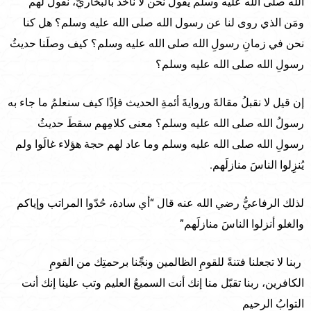
الله صلى الله عليه وسلم يقول نحن لا نأخذُ بالبخاريّ، نقول لهم
ومَن الذي روى لنا عن رسول الله صلى الله عليه وسلم؟ هل كنا
نحن في زمانِ رسولِ الله صلى الله عليه وسلم؟ كيف وصلَنا حديثُ
رسولِ الله صلى الله عليه وسلم؟
إن قيل لا نقبلُ مقالةَ وروايةَ أئمةِ الحديث فإذًا كيف سنعلمُ ما جاء به
رسولُ الله صلى الله عليه وسلم؟ معنى كلامِهم سقطَ حديثُ
رسولِ الله صلى الله عليه وسلم وما عاد لهم حجة هؤلاء غالَوا ولم
يُنزِلوا الناسَ منازلَهم.
لذلك الرفاعيُّ رضي الله عنه قال “أي سادة، حُدّوا المراتب وإياكم
والغلو أنزلوا الناسَ منازلَهم”
ربنا لا تجعلنا فتنةً للقومِ الظالمين ونجِّنا برحمتِك من القومِ
الكافرين، ربنا تقبّل منا إنك أنت السميعُ العليم وتب علينا إنك أنت
التوابُ الرحيم