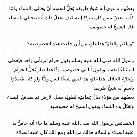
بعضُهم بدعوى أنه شيخُ طريقة يُحلُّ لنفسِه أنْ يختليَ بالنساء ولمّا
كلّمَه بعضٌ ممن كان يتردّدُ إليه كيف تفعلُ ذلك أنت تختلي بالنساء
قال الشيخُ له خصوصية
“وإياكم والغلوّ” هذا غلوّ، من أين جاءت هذه الخصوصية؟
رسولُ الله صلى الله عليه وسلم يقول حرام ثم يأتي واحد فيُعطي
استثناءً لنفسِه ويقول أنا لي خصوصية، إذًا هذا صار يُحلُّ الحرام
ويُحرِّمُ الحلال، هذا غلوّ، هذا ليس شيخًا ليس وليًّا ولو كان مُصَدَّرًا
باسمِ أنه شيخُ طريقة
بعضُهم من هؤلاء ذيْلُ عِمامتِه لطولِه يصل الأرض ثم يصافحُ النساء
وتقبّلُ يده النساء ويقول الشيخُ له خصوصية
الخصائص لرسول الله صلى الله عليه وسلم ما جاء أنه خاصٌّ به
عليه الصلاة والسلام فذلك من الله ومع ذلك كان عليه الصلاة