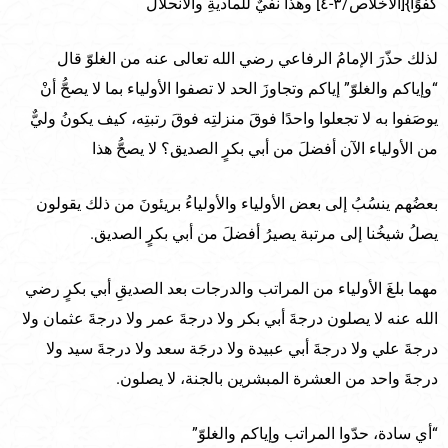
كفُوًا}[الاخلاص/٣-٤] وهذا نفيٌ للماديةِ والانحلال
لذلك حذّرَ الإمامُ الرفاعي رضي الله تعالى عنه من الغلوّ قال
“وإياكم والغلوّ” إياكم وتجاوزَ الحد لا تصفوا الأولياء بما لا يصحُّ أنْ
يوصَفوا به لا تجعلوا واحدًا فوقَ منزلتِه فوقَ رتبتِه، كيف يكونُ وليٌّ
من الأولياء الآن أفضلَ من أبي بكرٍ الصديق؟ لا يصحُّ هذا
بعضُهم ينسُبُ إلى بعض الأولياء والأولياءُ بريئونَ من ذلك يقولون
يصلُ شيخُنا إلى مرتبة يصيرُ أفضلَ من أبي بكرٍ الصديق.
مهما بلغَ الأولياء من المراتب والدرجات بعد الصديقِ أبي بكرٍ رضي
الله عنه لا يصلون درجةَ أبي بكر ولا درجةَ عمر ولا درجةَ عثمان ولا
درجةَ علي ولا درجةَ أبي عبيدة ولا درجَة سعد ولا درجةَ سيد ولا
درجةَ واحد من العشرة المبشرين بالجنة، لا يصلون.
“أي سادة، حدّوا المراتب وإياكم والغلوّ”