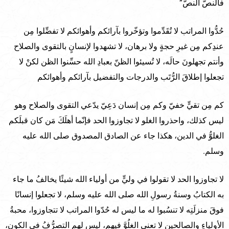
فالنصَّ النصّ”
حُدُّوا المراتب لا تُقَدِّموا وتؤخّروا بآرائكم وأهوائكم لا تفضِّلوا مِن
عندِكم مِن غيرِ حجةٍ ولا برهان، لا تشهدوا لإنسانٍ بالتقوى والصلاح
وأنتم تجهلونَ حالَه، لا تُسيئوا الظنّ بعبادِ الله حسِّنوا الظن لكنْ لا
تجعلوا إطلاقَ الرُّتَب والدرجات والتفضيل بآرائكم وأهوائكم
كم مِن تقيٍّ خفيّ وكم مِن إنسان دَعِيّ يدّعي التقوى والصلاح وهو
ليس كذلك، واحذروا الغلو لا تجاوزوا الحد فإنّما أهلَكَ مَن كان قبلَكم
الغلوُّ في الدين، هكذا جاء عن الصادق المصدوق صلى الله عليه
وسلم.
لا تجاوزوا الحد لا تقولوا في وليٍّ من أولياء الله شيئًا يخالفُ ما جاء
به الكتابُ وسنةُ رسولِ الله صلى الله عليه وسلم، لا تجعلوا إنسانًا
فوقَ منزلَتِه لا تنسُبوا له ما ليس له حُدّوا المراتب لا تتجاوزوا، محبةُ
الأولياءِ والصالحين لا تعني الغلُوَّ فيهم، ليس لهم التصرُّفُ في الكون،