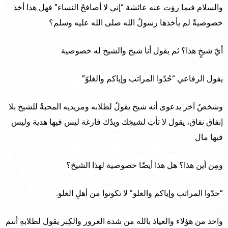
والسلام فيما روَت عنه عائشة “إني لا أصافحُ النساء” فهل هذا أخذ
خصوصيةً لم يأخذها رسولُ الله صلى الله عليه وسلم؟
أيّ شيخٍ هذا؟ ثم يقول أنا شيخ والشيخ له خصوصية
يقول الرفاعي “حُدّوا المراتب وإياكم والغلوّ”
وشخصٌ آخر بدعوى أنه شيخ يقولُ لطلابه ومريديه المحبةُ للشيخ بلا
إنفاق نفاق، يقول لا تأتِ لشيخِك ويدُك فارغة ليس فيها هدية وليس
فيها مال
ومِن أين هذا؟ هل هذا أيضًا خصوصية لهذا الشيخ؟
“حدّوا المراتب وإياكم والغلو” لا تكونوا من أهلِ الغلو.
واحد من هؤلاء والعياذ بالله من شدة الغرور والكِبر يقول لطلابهِ أنتم