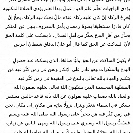
يؤدي الواجبات تعلّم علمَ الدين عمِلَ بهذا العلم يؤدي الصلاةَ المكتوبة
يُخرِجُ الزكاةَ إنْ كان عليه زكاة عندَه مالٌ تجبُ فيه الزكاة، يحجُّ إنْ
كان قادرًا مستطيعًا يصومُ رمضان يأمرُ بالمعروف ينهى عن المنكر
يحذِّرُ من أهلِ البدع يحذِّرُ من أهلِ الضلال، لا يسكت على كلمة الحق
لأنّ الساكتَ عن الحق كما قال أبو عليٍّ الدقاق شيطانٌ أخرس
لا يكونُ الساكتُ عن الحق وليًّا صالحًا، الذي يسكتُ عند حصولِ
البدع والمنكرات وهو قادر على الإنكار ونحن في زمن كثُرَ فيه مَن
يتكلم والعياذ بالله تعالى بالبدع في العقيدة في زمن كثُرَ فيه
المشبّهة المجسمة الذين يشبّهونَ اللهَ تعالى بخلقِه يصفونَ الله
والعياذ بالله بصفاتِ خلقِه يقولون عن الله بأنه قاعد جالس مستقر
يسكن في السماء يتغيّر وينزل نزولًا بذاتِه من مكانٍ إلى مكان، نحن
في زمن كثُر فيه مَن يتجرأُ على رسولِ الله صلى الله عليه وسلم
فيسُبُّ رسولَ الله ويفتري على رسولِ الله وينهى الناس عن زيارةِ
رسول الله ويحرّمُ التوسلَ والتبركَ برسولِ الله صلى الله عليه