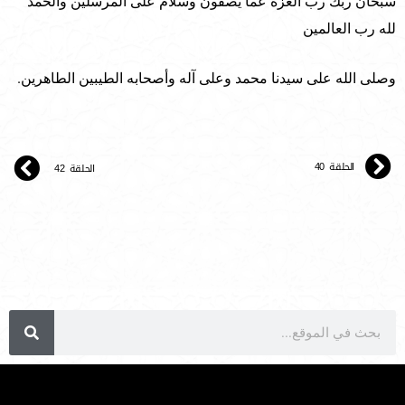
سبحان ربّكَ ربِّ العزة عما يصفون وسلامٌ على المرسلين والحمد
لله رب العالمين
وصلى الله على سيدنا محمد وعلى آله وأصحابه الطيبين الطاهرين.
الحلقة 40
الحلقة 42