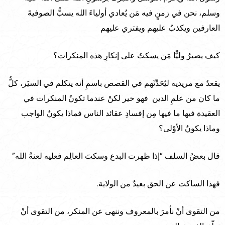
وسلم، نحن في زمنٍ فيه مَن يُعادي أولياءَ الله يسبُّ الصوفيةَ
العارفين ويكذبُ عليهم ويفتري عليهم
كيف يصيرُ وليًّا مَن يسكتُ على إنكارِ هذه المنكرات؟
يقعدُ مع مريديه ليُحَدِّثَهم في القصص باسمِ أنه يتكلم في السيَر، كلُّ
ما كان من علمِ الدين فهو خير لكنْ عندما تكونُ المنكرات في
العقيدة فيها ما فيها مِن إفسادِ عقائد الناس فماذا يكونُ الواجب
وماذا يكونُ الأوْلى؟
قال بعضُ السلف “إذا ظهرت البدع وسكتَ العالِم فعليه لعنةُ الله”
فهذا الساكت عن الحق بعيدٌ من الولاية.
من التقوى أنْ نأمرَ بالمعروف وننهى عن المنكر، من التقوى أنْ