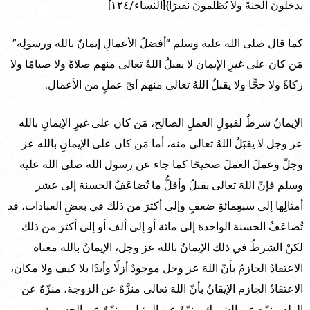
يدخلونَ الجنةَ ولا يُظلَمونَ نقيرًا}[النساء/١٢٤]
كما قال صلى الله عليه وسلم “أفضلُ الأعمالِ إيمانٌ بالله ورسولِه”
مَن كان على غيرِ الإيمان لا يقبلُ اللهُ تعالى منهم صلاةً ولا صيامًا ولا
زكاةً ولا حجًّا ولا يقبلُ اللهُ تعالى منهم أيّ عملٍ من الأعمال.
الإيمانُ شرطٌ لقبولِ العملِ الصالح، مَن كان على غيرِ الإيمانِ بالله
عز وجل لا يقبَلُ اللهُ تعالى منه، أما مَن كان على الإيمانِ بالله عز
وجلّ وعملَ العملَ صحيحًا كما جاء عن رسول الله صلى الله عليه
وسلم فإنّ اللهَ تعالى يقبلُ وأقلُّ ما تُضاعَفُ الحسنة إلى عشر
أمثالِها إلى سبعِمائةِ ضعفٍ وإلى أكثرَ من ذلك في بعضِ العبادات، قد
تُضاعَفُ الحسنة الواحدة إلى مائة أو إلى ألف أو إلى أكثرَ من ذلك
لكنْ الشرطُ في ذلك الإيمانُ بالله عز وجل، الإيمانُ بالله معناه
الاعتقادُ الجازمُ بأنّ اللهَ عز وجل موجودٌ أزلًا وأبدًا بلا كيف ولا مكان،
الاعتقادُ الجازم الإيقانُ بأنّ اللهَ تعالى منزَّهٌ عن الزوجة، منزّهٌ عن
الولد منزّه عن الشريك منزّهٌ عن المثيل، منزّهٌ عن الجسمية