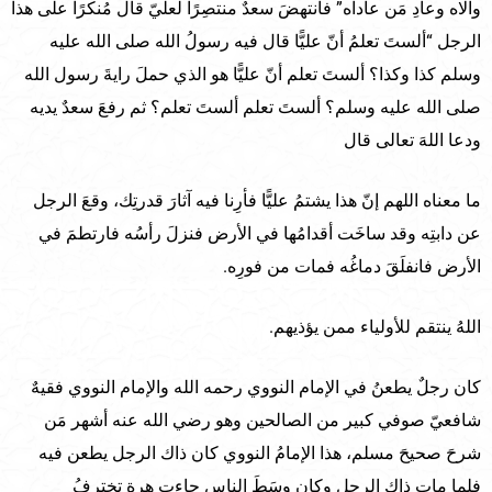
والاه وعادِ مَن عاداه” فانتهضَ سعدٌ منتصِرًا لعليّ قال مُنكرًا على هذا
الرجل “ألستَ تعلمُ أنّ عليًّا قال فيه رسولُ الله صلى الله عليه
وسلم كذا وكذا؟ ألستَ تعلم أنّ عليًّا هو الذي حملَ رايةَ رسول الله
صلى الله عليه وسلم؟ ألستَ تعلم ألستَ تعلم؟ ثم رفعَ سعدٌ يديه
ودعا اللهَ تعالى قال
ما معناه اللهم إنّ هذا يشتمُ عليًّا فأرِنا فيه آثارَ قدرتِك، وقعَ الرجل
عن دابتِه وقد ساخَت أقدامُها في الأرض فنزلَ رأسُه فارتطمَ في
الأرض فانفلَقَ دماغُه فمات من فورِه.
اللهُ ينتقم للأولياء ممن يؤذيهم.
كان رجلٌ يطعنُ في الإمام النووي رحمه الله والإمام النووي فقيهٌ
شافعيّ صوفي كبير من الصالحين وهو رضي الله عنه أشهر مَن
شرحَ صحيحَ مسلم، هذا الإمامُ النووي كان ذاك الرجل يطعن فيه
فلما مات ذاك الرجل وكان وسَطَ الناس جاءت هرة تخترفُ