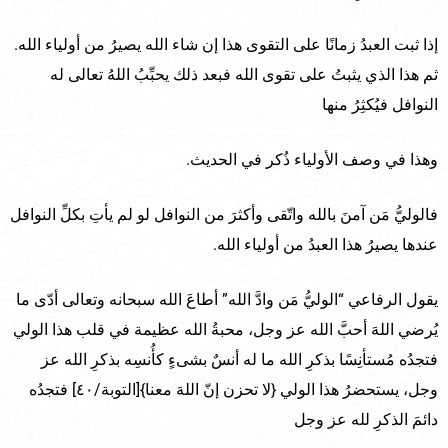
إذا ثبت العبدُ زمانًا على التقوى هذا إن شاء الله يصيرُ من أولياء الله.
ثم هذا الذي يثبتُ على تقوى الله فبعد ذلك يحبِّبُ اللهُ تعالى له
النوافل فيُكثِرُ منها
وهذا في وصف الأولياء ذُكر في الحديث.
فالوليُّ مَن آمنَ بالله واتّقى وأكثرَ من النوافل لو لم يأتِ بكلِّ النوافل
عندها يصيرُ هذا العبدُ من أولياء الله.
يقول الرفاعي “الوليُّ مَن وادَّ الله” أطاعَ الله سبحانه وتعالى أدّى ما
يُرضي اللهَ أحبَّ الله عز وجل، محبةُ الله عظيمة في قلب هذا الولي
فتجدُه مُستأنِسًا بذكرِ الله ما له أنسٌ بشىءٍ كأُنسِه بذكرِ الله عز
وجل، يستحضرُ هذا الولي {لا تحزن إنّ اللهَ معنا}[التوبة/٤٠] فتجدُه
دائمَ الذكرِ لله عز وجل