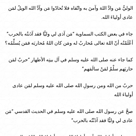
الوليُّ مَن وادَّ اللهَ وآمنَ به واتّقاه فلا تُحادّوا مَن وآدَّ الله الويلُ لمَن
عادى أولياءَ الله.
جاء في بعض الكتب السماوية “مَن آذى لي وليًّا فقد آذَنتُه بالحرب”
أعْلَمْتُه أنّ اللهَ تعالى مُحاربٌ له ومَن كان اللهُ مُحاربَه فمَن يُسلِّمُه؟
كما جاء عنه صلى الله عليه وسلم في آل بيتِه الأطهار “حربٌ لمَن
حاربَهم سلْمٌ لمَنْ سالَمَهم”
حربٌ من الله ومن رسولِ الله صلى الله عليه وسلم لمَن عادى
أولياءَ الله
صحَّ عن رسول الله صلى الله عليه وسلم في الحديث القدسي “مَن
عادى لي وليًّا فقد آذَنْتُه بالحرب”