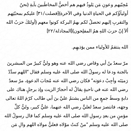
مُحِبّيهم وعونِ مَن يَلوذُ فيهم هم أخصُّ المخاطَبينَ بآيةِ {نحنُ
أوليآؤُكم في الحياةِ الدنيا وفي الآخرة}[فصلت/٣١] عليكم بمحبّتِهم
والتقربِ إليهم تحصلُ لكم بهمُ البركة كونوا معهم {أولئكَ حزبُ الله
ألآ إنّ حزبَ اللهِ همُ المفلِحون}[المجادلة/٢٢]
الله ينتقمُ للأولياء ممن يؤذيهِم.
مرّ سعدُ بنُ أبي وقاص رضي الله عنه وهو وليٌّ كبيرٌ من المبشرينَ
بالجنة ودعا له رسولُ الله صلى الله عليه وسلم فقال “اللهم سدِّدْ
رَميَتَه وأجِبْ دعوَته” فكان رضي الله عنه مُجابَ الدعوةِ، مرّ سعدٌ
رضي الله عنه في ناحيةٍ يقالُ له أحجارُ الزيت وإذ برجلٍ هناك على
دابةٍ وسطَ جمعٍ من الناس يشتمُ عليَّ بنَ أبي طالب كرّمَ اللهُ تعالى
وجهَه، فانتصرَ سعدٌ لعليٍّ رضي الله عنهما، عليٌّ كبير، وليُّ كلِّ
مؤمنٍ من بعدِ رسولِ الله صلى الله عليه وسلم كما قال رسولُ الله
صلى الله عليه وسلم “منْ كنتُ موْلاه فعليٌّ مولاه اللهم والِ مَن