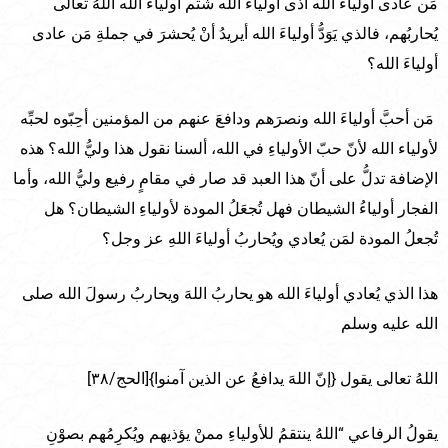
مَن عادى أولياء الله آذى أولياءَ الله شتم أولياءَ الله اللهُ تعالى
يُحاربُهم، فالذي يَوَدُّ أولياءَ الله أيريدُ أنْ يُحشرَ في جملةِ مَن عادى
أولياءَ الله؟
مَن أحبَّ أولياءَ الله ونصرَهم ودافعَ عنهم من المؤمنين أحِبّوه لحبِّه
لأولياء الله لأنّ حبّ الأولياءِ في الله، ألسنا نقول هذا وليُّ الله؟ هذه
الإضافة تدلُّ على أنّ هذا العبد قد صار في مقامٍ رفيع وليُّ الله، وأما
الفجار أولياءُ الشيطان فهل تُجعَلُ المودة لأولياءِ الشيطان؟ هل
تُجعلُ المودة لمَن يُعادي ويُحاربُ أولياءَ اللهِ عز وجل؟
هذا الذي يُعادي أولياءَ الله هو يحاربُ اللهَ ويحاربُ رسولَ الله صلى
الله عليه وسلم
اللهُ تعالى يقول {إنّ اللهَ يدافعُ عن الذين آمنوا}[الحج/٣٨]
يقولُ الرفاعي “اللهُ ينتقمُ للأولياءِ ممنْ يؤذيهم ويُكرِمُهم بصوْنِ