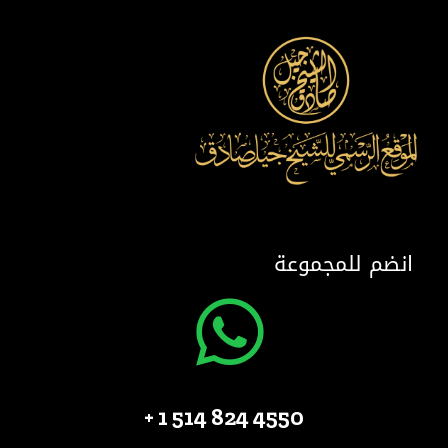
انضم للمجموعة
4550 824 514 1 +