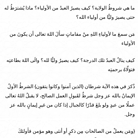
ما هي شروطُ الولاية؟ كيف يصيرُ العبدُ من الأولياء؟ ماذا يُشترَطُ له
حتى يصيرَ وليًّا من أولياء الله؟
مَن سمعَ ما لأولياءِ اللهِ منْ مقاماتٍ سألَ اللهَ تعالى أن يكونَ من
الأولياء
كيف ينالُ العبدُ تلك الدرجة؟ كيف يصيرُ وليًّا لله؟ والَى اللهَ بطاعتِه
فتوَلّاهُ برحمتِه
ذُكرَ في هذه الآية شرطان {الذين آمنوا وكانوا يتقون} الشرطُ الأولُ
الإيمانُ بالله عز وجل شرطٌ لقَبولِ العمل الصالح، لا يقبلُ اللهُ تعالى
عملًا من عبدٍ ولو بلغَ قدْرًا كالجبال إذا كان من غيرِ إيمانٍ بالله عز
وجل.
{ومَن يعملْ من الصالحاتِ مِن ذكرٍ أو أنثى وهو مؤمن فأولئكَ