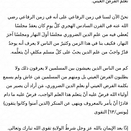
نعلّمَ الفرضَ العيني.
نحنُ الآن لسنا في زمن الرفاعي على أنه في زمن الرفاعي رضي
الله عنه في القرن السادس الهجري كلَّ يومٍ كان يعقدُ مجلسًا
يُعطي فيه من علمِ الدين الضروري مجلسًا أولَ النهار ومجلسًا آخرَ
النهار، فكيف بنا في هذا الزمن وكثيرٌ من الناس لا يعرف أنه يوجدُ
قدْرٌ واجبٌ من علم الدين يجبُ على كلّ مسلم مكلفٍ أنْ يتعلَّمه.
كم من الناس الذين يعيشون بين المسلمين لا يعرفون ذلك ولا
يطلبون الفرضَ العيني بل ومنهم من المسلمين مَن عاش ولم يسمع
بكلمة الفرض العيني أو بعلمِ الدين الضروري، مَن أراد أن يصير من
أولياء الله فرضٌ عليه أنْ يتعلم هذا العلم الواجب، فرضٌ عليه ما دام
قادرًا أنْ يأمر بالمعروف وينهى عن المنكر {الذين آمنوا وكانوا يتقون}
[يونس/٦٣] التقوى
إذًا بعد الإيمانِ بالله عز وجل شرطُ الولايةِ تقوى الله تبارك وتعالى.