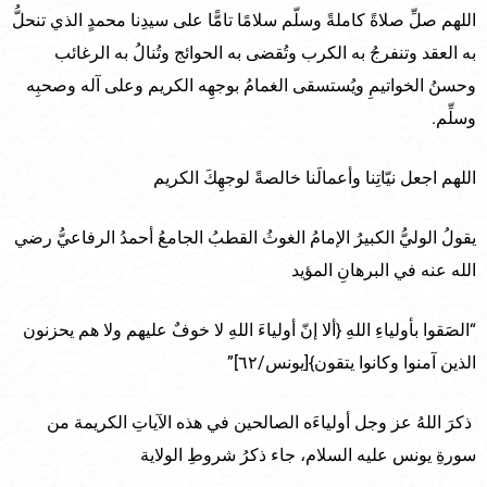
اللهم صلِّ صلاةً كاملةً وسلّم سلامًا تامًّا على سيدِنا محمدٍ الذي تنحلُّ
به العقد وتنفرجُ به الكرب وتُقضى به الحوائج وتُنالُ به الرغائب
وحسنُ الخواتيمِ ويُستسقى الغمامُ بوجهِه الكريم وعلى آله وصحبِه
وسلِّم.
اللهم اجعل نيّاتِنا وأعمالَنا خالصةً لوجهِكَ الكريم
يقولُ الوليُّ الكبيرُ الإمامُ الغوثُ القطبُ الجامعُ أحمدُ الرفاعيُّ رضي
الله عنه في البرهانِ المؤيد
“الصَقوا بأولياءِ اللهِ {ألا إنّ أولياءَ اللهِ لا خوفٌ عليهم ولا هم يحزنون
الذين آمنوا وكانوا يتقون}[يونس/٦٢]”
ذكرَ اللهُ عز وجل أولياءَه الصالحين في هذه الآياتِ الكريمة من
سورةِ يونس عليه السلام، جاء ذكرُ شروطِ الولاية