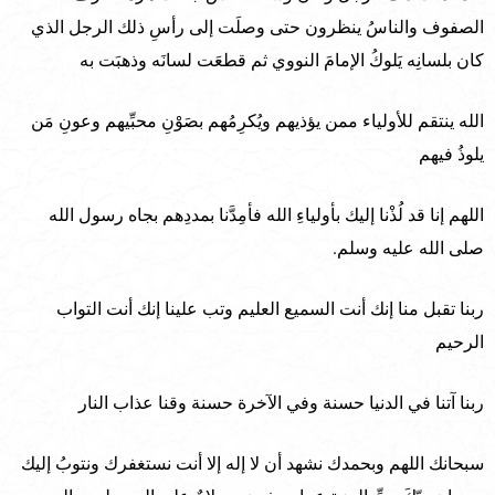
الصفوف والناسُ ينظرون حتى وصلَت إلى رأسِ ذلك الرجل الذي
كان بلسانِه يَلوكُ الإمامَ النووي ثم قطعَت لسانَه وذهبَت به
الله ينتقم للأولياء ممن يؤذيهم ويُكرِمُهم بصَوْنِ محبِّيهم وعونِ مَن
يلوذُ فيهم
اللهم إنا قد لُذْنا إليك بأولياءِ الله فأمِدَّنا بمددِهم بجاه رسول الله
صلى الله عليه وسلم.
ربنا تقبل منا إنك أنت السميع العليم وتب علينا إنك أنت التواب
الرحيم
ربنا آتنا في الدنيا حسنة وفي الآخرة حسنة وقنا عذاب النار
سبحانك اللهم وبحمدك نشهد أن لا إله إلا أنت نستغفرك ونتوبُ إليك