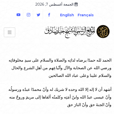
الجمعة أغسطس 7, 2026
English
Français
الحمد لله حمدًا يرضاه لذاتِه والصلاة والسلام على سيدِ مخلوقاتِه
ورضي الله عن الصحابة والآل وأتْباعِهم من أهلِ الشرع والحال
والسلام علينا وعلى عباد الله الصالحين
أشهد أن لا إله إلا الله وحده لا شريك له وأنّ محمدًا عبدُه ورسولُه
وأنّ عيسى عبدُ الله وابنُ أمَتِه وكلمتُه ألقاها إلى مريمَ وروحٌ منه
وأنّ الجنةَ حق وأنّ النارَ حق