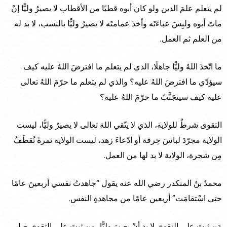
لم يتعلم علمَ الدين ولو كان أبوه قطبًا من الأقطاب لا يصيرُ وليًّا إنْ
ماتَ أبوه ولبِسَ عباءَتَه وأخذَ عمامتَه لا يصيرُ وليًّا بالنسب، لا بد له
من العلم ثم العمل.
ما اتّخذَ اللهُ وليًّا جاهلًا، الذي لم يتعلم ما افترضَ اللهُ عليه كيف
سيؤدّي ما افترضَ اللهُ عليه؟ والذي لم يتعلم ما حرّمَ اللهُ تعالى
عليه كيف سيتجَنَّبُ ما حرّمَ اللهُ عليه؟
التقوى شرطٌ للولاية، الذي لا يتّقي اللهَ تعالى لا يصيرُ وليًّا، ليست
الولاية مجرّدَ لباسَ خِرقة أو ادّعاءَ زهد، ليست الولاية ثمرةً تُقطَفُ
مِن شجرة، الولاية لا بد لها من العمل.
محمدُ بنُ المنكدر رضي الله عنه يقول “جاهدتُ نفسي أربعينَ عامًا
حتى اسْتقامَت” أربعين عامًا من مجاهدةِ النفس.
مَن ثبتَ على التقوى لا بد أنْ يصيرَ وليًّا، من ثبتَ على التقوى صار