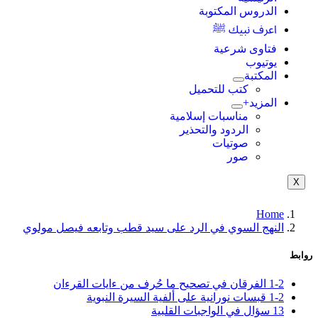
الدروس المكتوبة
اعرف نبيك ﷺ
فتاوى شرعية
يوتيوب
المكتبة
كتب للتحميل
المزيد+
مناسبات إسلامية
الردود والتحذير
صوتيات
صور
X
Home
النهج السوي في الرد على سيد قطب وتابعه فيصل مولوي
روابط
1-2 الفرقان في تصحيح ما حُرف من ءايات القرءان
1-2 قبسات نورانية على ألفية السيرة النبوية
13 سؤال في الواجبات القلبية