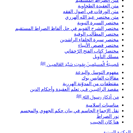
متن الصراط المستقيم
متن العقيدة الطحاوية
متن الورقات في أصول الفقه
متن مختصر عبد الله الهرري
مختصر السيرة النبوية
مختصر الشرح القويم في حل ألفاظ الصراط المستقيم
مختصر المطالب الوفية
مختصر سيرة الخلفاء الراشدين
مختصر قصص الأنبياء
مختصرُ كِتاب الفتح الرّحمَاني
مسلك التأويل
مُصِيبَةُ الُمسلِمينَ بِمَوتِ سَيِّدِ العَالميـن ﷺ
مفهوم التوسل والبدعة
مقالات الفايس بوك
مقتطفات من المدوّنة الهررية
مقصد الراغبيـن فـى تعلم العقيدة وأحكام الدين
من أذكار رسول الله ﷺ
مناسبات إسلامية
نقل الإجماع الحاسم في بيان حكم الجهوي والمجسم
نور الصراط
هنا كان الحبيب
المكتبة السنية