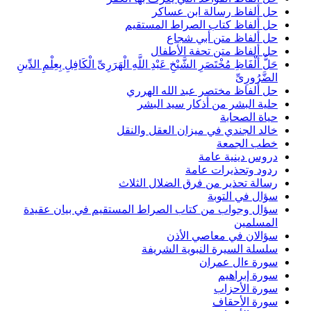
حل ألفاظ رسالة ابن عساكر
حل ألفاظ كتاب الصراط المستقيم
حل ألفاظ متن أبي شجاع
حل ألفاظ متن تحفة الأطفال
حَلُّ أَلْفَاظِ مُخْتَصَرِ الشَّيْخِ عَبْدِ اللَّهِ الْهَرَرِىِّ الْكَافِلِ بِعِلْمِ الدِّينِ
الضَّرُورِىِّ
حل ألفاظ مختصر عبد الله الهرري
حلية البشر من أذكار سيد البشر
حياة الصحابة
خالد الجندي في ميزان العقل والنقل
خطب الجمعة
دروس دينية عامة
ردود وتحذيرات عامة
رسالة تحذير من فرق الضلال الثلاث
سؤال في التوبة
سؤال وجواب من كتاب الصراط المستقيم في بيان عقيدة
المسلمين
سؤالان في معاصي الأذن
سلسلة السيرة النبوية الشريفة
سورة ءال عمران
سورة إبراهيم
سورة الأحزاب
سورة الأحقاف