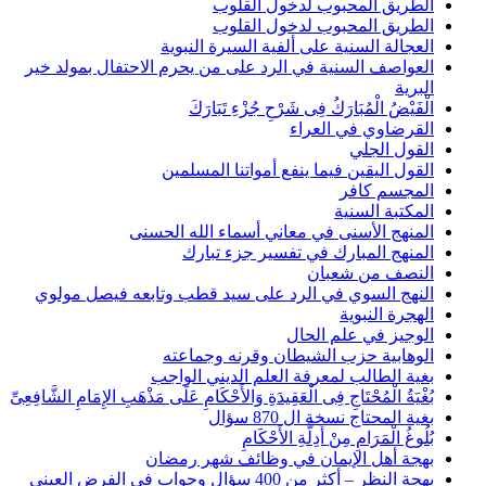
الطريق المحبوب لدخول القلوب
الطريق المحبوب لدخول القلوب
العجالة السنية على ألفية السيرة النبوية
العواصف السنية في الرد على من يحرم الاحتفال بمولد خير
البرية
الْفَيْضُ الْمُبَارَكُ فِى شَرْحِ جُزْءِ تَبَارَكَ
القرضاوي في العراء
القول الجلي
القول اليقين فيما ينفع أمواتنا المسلمين
المجسم كافر
المكتبة السنية
المنهج الأسنى في معاني أسماء الله الحسنى
المنهج المبارك في تفسير جزء تبارك
النصف من شعبان
النهج السوي في الرد على سيد قطب وتابعه فيصل مولوي
الهجرة النبوية
الوجيز في علم الحال
الوهابية حزب الشيطان وقرنه وجماعته
بغية الطالب لمعرفة العلم الديني الواجب
بُغْيَةُ الْمُحْتَاجِ فِى الْعَقِيدَةِ وَالأَحْكَامِ عَلَى مَذْهَبِ الإِمَامِ الشَّافِعِىِّ
بغية المحتاج نسخة ال 870 سؤال
بُلُوغُ الْمَرَامِ مِنْ أَدِلَّةِ الأَحْكَامِ
بهجة أهل الإيمان في وظائف شهر رمضان
بهجة النظر – أكثر من 400 سؤال وجواب في الفرض العيني