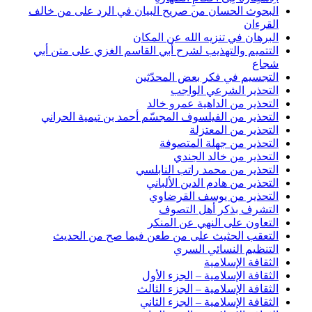
البحوث الحسان من صريح البيان في الرد على من خالف
القرءان
البرهان في تنزيه الله عن المكان
التتميم والتهذيب لشرح أبي القاسم الغزي على متن أبي
شجاع
التجسيم في فكر بعض المحدّثين
التحذير الشرعي الواجب
التحذير من الداهية عمرو خالد
التحذير من الفيلسوف المجسّم أحمد بن تيمية الحراني
التحذير من المعتزلة
التحذير من جهلة المتصوفة
التحذير من خالد الجندي
التحذير من محمد راتب النابلسي
التحذير من هادم الدين الألباني
التحذير من يوسف القرضاوي
التشرف بذكر أهل التصوف
التعاون على النهي عن المنكر
التعقب الحثيث على من طعن فيما صح من الحديث
التنظيم النسائي السري
الثقافة الإسلامية
الثقافة الإسلامية – الجزء الأول
الثقافة الإسلامية – الجزء الثالث
الثقافة الإسلامية – الجزء الثاني