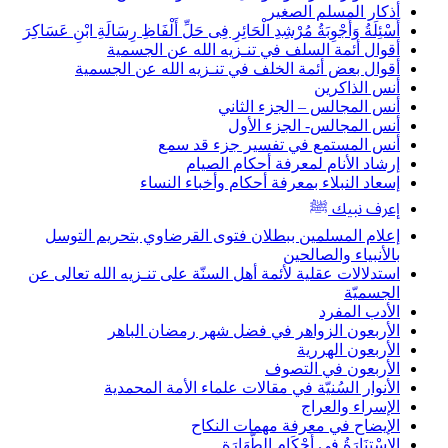
أذكار المسلم الصغير
أَسْئِلَةُ وَأَجْوِبَةُ مُرْشِدِ الْحَائِرِ فِى حَلِّ أَلْفَاظِ رِسَالَةِ ابْنِ عَسَاكِرَ
أقوال أئمة السلف في تنـزيه الله عن الجسمية
أقوال بعض أئمة الخلف في تنـزيه الله عن الجسمية
أنس الذاكرين
أنس المجالس – الجزء الثاني
أنس المجالس- الجزء الأول
أنس المستمع في تفسير جزء قد سمع
إرشاد الأنام لمعرفة أحكام الصيام
إسعاد النبلاء بمعرفة أحكام وأخباء النساء
إعرف نبيك ﷺ
إعلام المسلمين ببطلان فتوى القرضاوي بتحريم التوسل
بالأنبياء والصالحين
استدلالات عقلية لأئمة أهل السنّة على تنـزيه الله تعالى عن
الجسميّة
الأدب المفرد
الأربعون الزواهر في فضل شهر رمضان الباهر
الأربعون الهررية
الأربعون في التصوف
الأنوار السُنيّة في مقالات علماء الأمة المحمدية
الإسراء والعراج
الإيضاح في معرفة مهمات النكاح
الِاسْتِنَارَةُ فِى أَحْكَامِ الطَّهَارَةِ