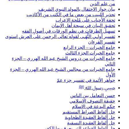
من علم الدين
بيان جواز الاحتفال بالمولد النبوي الشريف
تحذير اللبيب من بعض ما في الكتب من الأكاذيب
تحفة الأحباب على مُلحة الإعراب
تحقيق البيان في سبحة أهل الإيمان
تسهيل الطرقات في نظمِ الورقاتِ في أصولِ الفقهِ
تفسير أولـي النُّهَـى لقوله تعالى الرحمن على العرش استوى
تفسير القرءان
جامع الخيرات – الجزء الرابع
جامع الخيرات الجزء الثالث
جامع الخيرات من دروس الشيخ عبد الله الهرري – الجزء
الثاني
جامع الخيرات من مجالس الشيخ عبد الله الهرري – الجزء
الأول
جواهر الأئمة في تفسير جزء عمّ
حبيبي رسول الله ﷺ
حسن التعامل بين الناس
حقيقة التصوف الإسلامي
حكم البدعة في الإسلام
حل ألفاظ الصراط المستقيم
حل ألفاظ العقيدة الطحاوية
حل ألفاظ العقيدة النسفية
حل ألفاظ القواعد التي يعرف بها الكفر