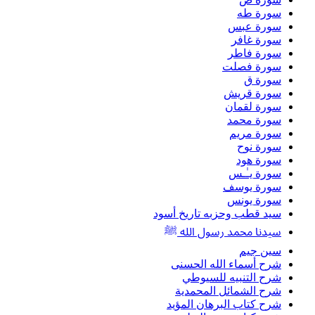
سورة طه
سورة عبس
سورة غافر
سورة فاطر
سورة فصلت
سورة ق
سورة قريش
سورة لقمان
سورة محمد
سورة مريم
سورة نوح
سورة هود
سورة يـٰـس
سورة يوسف
سورة يونس
سيد قطب وحزبه تاريخ أسود
سيدنا محمد رسول الله ﷺ
سين جيم
شرح أسماء الله الحسنى
شرح التنبيه للسيوطي
شرح الشمائل المحمدية
شرح كتاب البرهان المؤيد