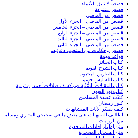
قصص لا تليق بالأنبياء
قصص متنوعة
قصص من الماضي
قصص من الماضي – الجزء الأول
قصص من الماضي – الجزء الخامس
قصص من الماضي – الجزء الرابع
قصص من الماضي – الجزء الثالث
قصص من الماضي – الجزء الثاني
قصص وحكايات من استجيب دعاؤهم
قواعد مهمة
كتاب الجنائز
كتاب الشرح القويم
كتاب الطريق المحبوب
كتاب الله ليس جسما
كتاب المقالات السُّنِّية في كشف ضلالات أحمد بن تيمية
كتاب نور العيون
كتيّب عقيدة المسلمين
كنوز رمضان
كيف تفسّر الآيات المتشابهات
لطائـف التنبيهـات على بعض ما في صحيحي البخاري ومسلم
من الروايات
متن إظهار إفادات الشافعية
متن الشمائل المحمدية