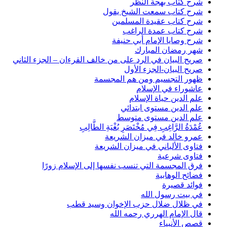
شرح كتاب بهجة النظر
شرح كتاب سمعت الشيخ يقول
شرح كتاب عقيدة المسلمين
شرح كتاب عمدة الراغب
شرح وصايا الإمام أبي حنيفة
شهر رمضان المبارك
صريح البيان في الرد على من خالف القرءان – الجزء الثاني
صريح البيان-الجزء الأول
ظهور التجسيم ومن هم المجسمة
عاشوراء في الإسلام
علم الدين حياة الإسلام
علم الدين مستوى ابتدائي
علم الدين مستوى متوسط
عُمْدَةُ الرَّاغِبِ فِي مُخْتَصَرِ بُغْيَةِ الطَّالِبِ
عمرو خالد في ميزان الشريعة
فتاوى الألباني في ميزان الشريعة
فتاوى شرعية
فرق المجسمة التي تنسب نفسها إلى الإسلام زورًا
فضائح الوهابية
فوائد قصيرة
في بيت رسول الله
في ظلال ضلال حزب الإخوان وسيد قطب
قال الإمام الهرري رحمه الله
قصص الأنبياء