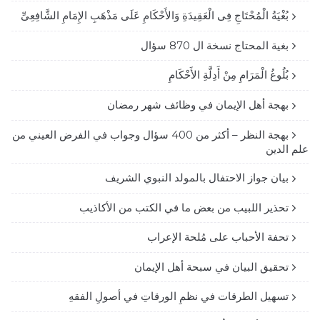
بُغْيَةُ الْمُحْتَاجِ فِى الْعَقِيدَةِ وَالأَحْكَامِ عَلَى مَذْهَبِ الإِمَامِ الشَّافِعِىِّ
بغية المحتاج نسخة ال 870 سؤال
بُلُوغُ الْمَرَامِ مِنْ أَدِلَّةِ الأَحْكَامِ
بهجة أهل الإيمان في وظائف شهر رمضان
بهجة النظر – أكثر من 400 سؤال وجواب في الفرض العيني من
علم الدين
بيان جواز الاحتفال بالمولد النبوي الشريف
تحذير اللبيب من بعض ما في الكتب من الأكاذيب
تحفة الأحباب على مُلحة الإعراب
تحقيق البيان في سبحة أهل الإيمان
تسهيل الطرقات في نظمِ الورقاتِ في أصولِ الفقهِ