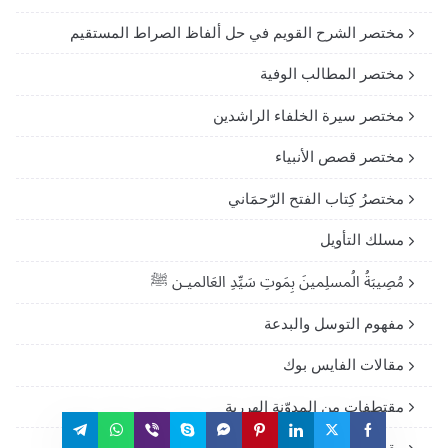
مختصر الشرح القويم في حل ألفاظ الصراط المستقيم
مختصر المطالب الوفية
مختصر سيرة الخلفاء الراشدين
مختصر قصص الأنبياء
مختصرُ كِتاب الفتح الرّحمَاني
مسلك التأويل
مُصِيبَةُ الُمسلِمينَ بِمَوتِ سَيِّدِ العَالميـن ﷺ
مفهوم التوسل والبدعة
مقالات الفايس بوك
مقتطفات من المدوّنة الهررية
مقصد الراغبيـن فـى تعلم العقيدة وأحكام الدين