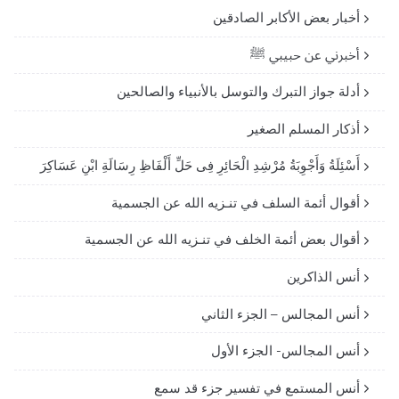
أخبار بعض الأكابر الصادقين
أخبرني عن حبيبي ﷺ
أدلة جواز التبرك والتوسل بالأنبياء والصالحين
أذكار المسلم الصغير
أَسْئِلَةُ وَأَجْوِبَةُ مُرْشِدِ الْحَائِرِ فِى حَلِّ أَلْفَاظِ رِسَالَةِ ابْنِ عَسَاكِرَ
أقوال أئمة السلف في تنـزيه الله عن الجسمية
أقوال بعض أئمة الخلف في تنـزيه الله عن الجسمية
أنس الذاكرين
أنس المجالس – الجزء الثاني
أنس المجالس- الجزء الأول
أنس المستمع في تفسير جزء قد سمع