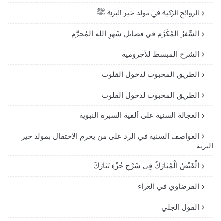
الروائح الزكية في مولد خير البرية ﷺ
السِّفرُ المُكَرَّم في فضائلِ شَهرِ اللهِ المُحرَّم
الشرح المبسط للآجرومية
الطريق المحبوب لدخول القلوب
الطريق المحبوب لدخول القلوب
العجالة السنية على ألفية السيرة النبوية
العواصف السنية في الرد على من يحرم الاحتفال بمولد خير
البرية
الْفَيْضُ الْمُبَارَكُ فِى شَرْحِ جُزْءِ تَبَارَكَ
القرضاوي في العراء
القول الجلي