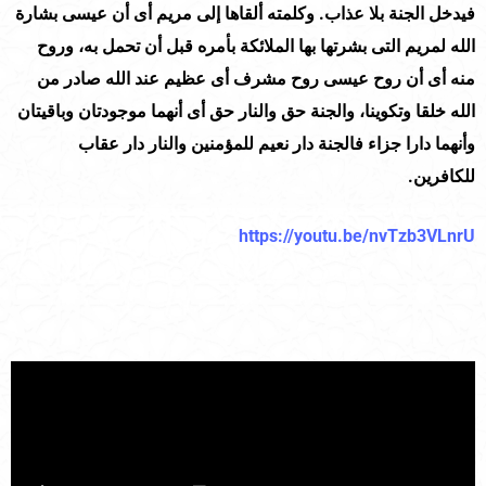
فيدخل الجنة بلا عذاب. وكلمته ألقاها إلى مريم أى أن عيسى بشارة
الله لمريم التى بشرتها بها الملائكة بأمره قبل أن تحمل به، وروح
منه أى أن روح عيسى روح مشرف أى عظيم عند الله صادر من
الله خلقا وتكوينا، والجنة حق والنار حق أى أنهما موجودتان وباقيتان
وأنهما دارا جزاء فالجنة دار نعيم للمؤمنين والنار دار عقاب
للكافرين.
https://youtu.be/nvTzb3VLnrU