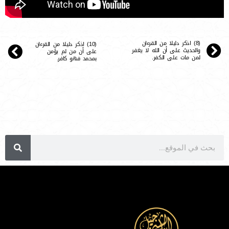
(8) اذكر دليلا من القرءان
(10) اذكر دليلا من القرءان
والحديث على أن الله لا يغفر
على أن من لم يؤمن
لمن مات على الكفر.
بمحمد فهو كافر.