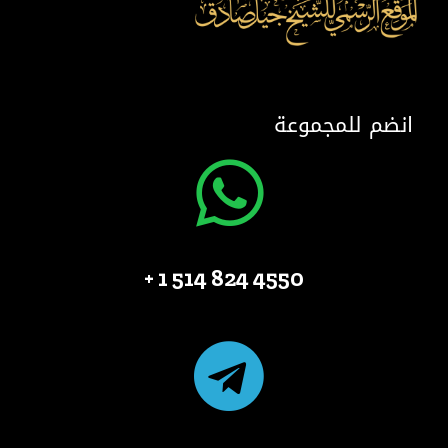
انضم للمجموعة
4550 824 514 1 +