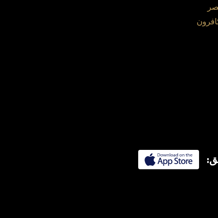
صر
افرون
ق: