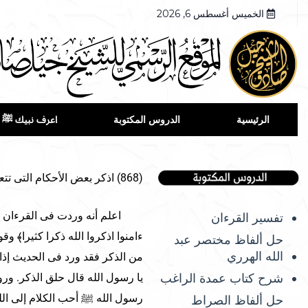
الخميس أغسطس 6, 2026
الرئيسية
الدروس المكتوبة
اعرف نبيك ﷺ
(868) اذكر بعض الأحكام التى تتعلق بالذكر.
اعلم أنه وردت فى القرءان ءايات
تفسير القرءان
ءامنوا اذكروا الله ذكرا كثيرا﴾ وق
حل ألفاظ مختصر عبد
الله الهرري
من الذكر فقد ورد فى الحديث إذا 
شرح كتاب عمدة الراغب
يا رسول الله قال حلق الذكر. و
رسول الله ﷺ أحب الكلام إلى الله 
حل ألفاظ الصراط