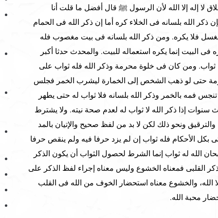
لاق لا إله إلا الله لأن الرسول ﷺ قال أفضل ما قلت أنا
 فإن ذكر الله بلسانه فى الخلاء كره أما إن ذكر الله فى الحمام
 للغسل فلا يكره. ومن ذكر الله بلسانه فى بيت مغصوب فله
 فى البيت إنما يكره استعماله للبيت. والمحدث حدثا أكبر
ه ثواب. ومن كان فى خلوة محرمة وذكر الله فله ثواب على
حرمة حتى لو ذهب الشخص إلى الخمارة ليشرب الخمر فجلس
ا تنجس فمه بالخمر وذكر الله بلسانه فلا ثواب له حتى يطهر
ث سنوات إذا ذكر الله لا ثواب له لعدم صحة نيته. ولا يشترط
الترقيق ونحو ذلك لكن لا بد من لفظ صحيح والإتيان بالمد
أتى بكل الأحكام فله ثواب إن لم يزد حرفا فيه ولم ينقص حرفا
حان الله له ثواب إنما الشرط لحصول الثواب أن يكون الذكر
لذكر القلبى فمعناه الخشوع وليس معناه إجراء لفظ الذكر على
لا الله، والخشوع معناه استحضار الخوف من الله فى القلب
ار محبة الله.