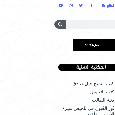
Englis
المزيد+
كتب الشيخ جيل صادق
كتب للتحميل
بغية الطالب
نُور العُيون في تلخيص سيرة
الأمِين الـمَأمُونِ