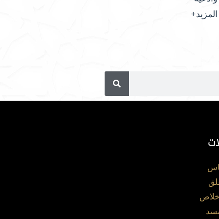
المزيد+
ات
اس
لق
خلاص
مسد