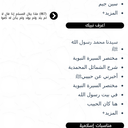
سين جيم
المزيد+
(867) ماذا ينال المسلم إذا قال ل
لم يلد ولم يولد ولم يكن له كفوا أ
سيدنا محمد رسول الله
ﷺ
مختصر السيرة النبوية
شرح الشمائل المحمدية
أخبرني عن حبيبيﷺ
مختصر السيرة النبوية
في بيت رسول الله
هنا كان الحبيب
المزيد+