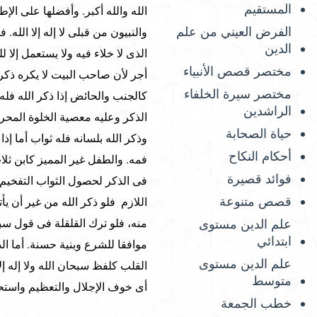
المستقيم
الله والله أكبر. وأفضلها على الإط
الفرض العيني من علم
والنبيون من قبلى لا إله إلا الله.
الدين
الذى لا خلاء فيه ولا يستعمل إلا
مختصر قصص الأنبياء
أجر لأن صاحب البيت لا يكره ذكره
مختصر سيرة الخلفاء
كالجنب والحائض إذا ذكر الله فل
الراشدين
الذكر وعليه معصية الخلوة الم
حياة الصحابة
وذكر الله بلسانه فله ثواب أما إذ
أحكام النكاح
فمه. والطفل غير المميز كابن ثلا
فوائد قصيرة
فى الذكر لحصول الثواب التفخيم و
قصص متنوعة
اللازم فلو ذكر الله من غير أن ي
علم الدين مستوى
منه، فلو ترك القلقلة فى قول سب
ابتدائي
موافقا للشرع وبنية حسنة. أما ا
علم الدين مستوى
القلب كلفظ سبحان الله ولا إله إ
متوسط
أى خوف الإجلال والتعظيم واستحض
خطب الجمعة