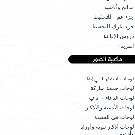
مدائح وأناشيد
جزء عم – للتحفيظ
جزء تبارك-للتحفيظ
دروس الإذاعة
المزيد+
لوحات اسماء النبي ﷺ
لوحات جمعة مباركة
لوحات الدعاء – أدعية
لوحات الأدعية والأذكار
لوحات في العقيدة
لوحات أذكار نبوية وأوراد
وأدعية