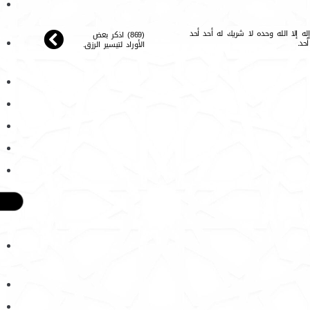
ا إله إلا الله وحده لا شريك له أحد أحد
(869) اذكر بعض
حد.
الأوراد لتيسير الرزق.