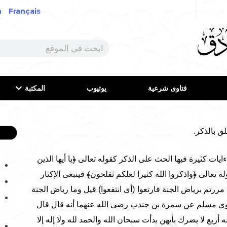
h
Français
فتاوى شرعية
يوتيوب
المكتبة
 كثيرة فيها الحث على الذكر كقوله تعالى ﴿يا أيها الذين
وله تعالى ﴿واذكروا الله كثيرا لعلكم تفلحون﴾ فينبغى الإكثار
مررتم برياض الجنة فارتعوا (أى انتفعوا) قيل وما رياض الجنة
روى مسلم عن سمرة بن جندب رضى الله عنهما أنه قال قال
أربع لا يضرك بأيهن بدأت سبحان الله والحمد لله ولا إله إلا