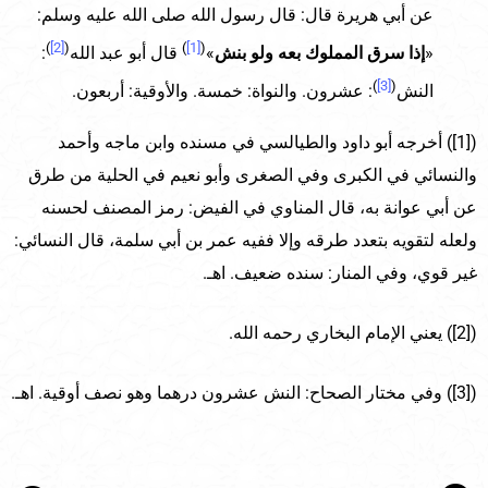
عن أبي هريرة قال: قال رسول الله صلى الله عليه وسلم:
)
[2]
(
)
[1]
(
«
إذا سرق المملوك بعه ولو بنش
»
قال أبو عبد الله
:
)
[3]
(
النش
: عشرون. والنواة: خمسة. والأوقية: أربعون.
([1]) أخرجه أبو داود والطيالسي في مسنده وابن ماجه وأحمد
والنسائي في الكبرى وفي الصغرى وأبو نعيم في الحلية من طرق
عن أبي عوانة به، قال المناوي في الفيض: رمز المصنف لحسنه
ولعله لتقويه بتعدد طرقه وإلا ففيه عمر بن أبي سلمة، قال النسائي:
غير قوي، وفي المنار: سنده ضعيف. اهـ.
([2]) يعني الإمام البخاري رحمه الله.
([3]) وفي مختار الصحاح: النش عشرون درهما وهو نصف أوقية. اهـ.