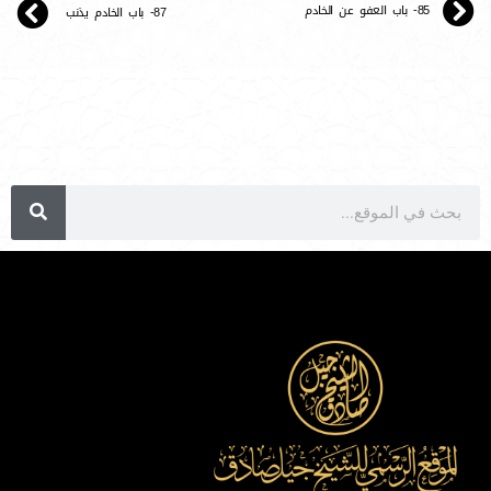
85- باب العفو عن الخادم
87- باب الخادم يذنب