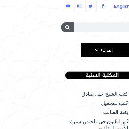
Englis
المزيد+
كتب الشيخ جيل صادق
كتب للتحميل
بغية الطالب
نُور العُيون في تلخيص سيرة
الأمِين الـمَأمُونِ