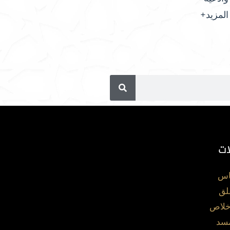
المزيد+
ات
اس
لق
خلاص
مسد