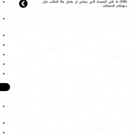
(846) ما هى النصيحة التى ينبغى أن يعمل بها الطلاب قبل
دخولهم الامتحانات.