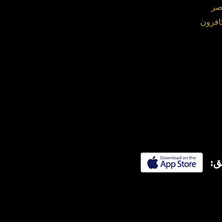
صر
افرون
ق: