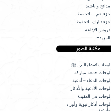
مدائح وأناشيد
جزء عم – للتحفيظ
جزء تبارك-للتحفيظ
دروس الإذاعة
المزيد+
لوحات اسماء النبي ﷺ
لوحات جمعة مباركة
لوحات الدعاء – أدعية
لوحات الأدعية والأذكار
لوحات في العقيدة
لوحات أذكار نبوية وأوراد
وأدعية