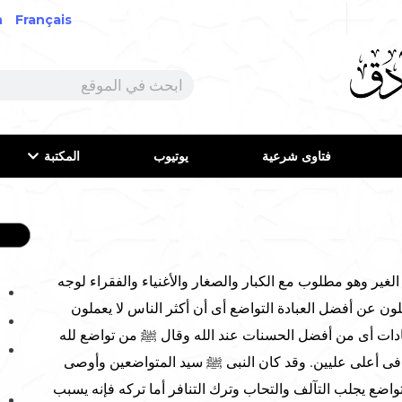
h
Français
فتاوى شرعية
يوتيوب
المكتبة
ر وهو مطلوب مع الكبار والصغار والأغنياء والفقراء لوجه
ون عن أفضل العبادة التواضع أى أن أكثر الناس لا يعملون
بادات أى من أفضل الحسنات عند الله وقال ﷺ من تواضع لله
فى أعلى عليين. وقد كان النبى ﷺ سيد المتواضعين وأوصى
تواضع يجلب التآلف والتحاب وترك التنافر أما تركه فإنه يسبب