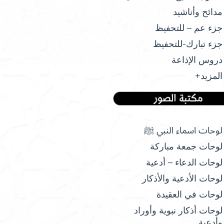
مدائح وأناشيد
جزء عم – للتحفيظ
جزء تبارك-للتحفيظ
دروس الإذاعة
المزيد+
لوحات اسماء النبي ﷺ
لوحات جمعة مباركة
لوحات الدعاء – أدعية
لوحات الأدعية والأذكار
لوحات في العقيدة
لوحات أذكار نبوية وأوراد
وأدعية