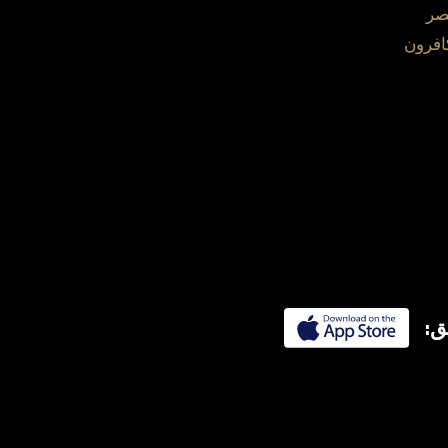
صر
افرون
ق: