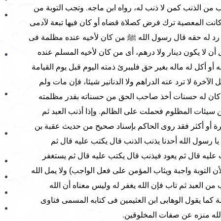
 من الذنب كمن لا ذنب له، رواه ابن ماجه. وتجب التوبة من
انت المعصية ترك فرض كصلاة قضاه أو كان فيها تبعة لآدمى
رد له حقه قال رسول الله ﷺ من كان لأخيه عنده مظلمة فى
ن لا يكون دينار ولا درهم، أى من كان لأخيه المسلم عنده
 أكل له ماله بغير حق فليبرئ ذمته اليوم قبل يوم القيامة
ل الآخرة لا ترد عنه الدراهم ولا الدنانير شيئا، فإن مات ولم
 كان له حسنات أخذ صاحب الحق من حسناته بقدر مظلمته
سيئات المظلوم فحملت على الظالم. وإذا أذنب العبد ثم
مرة أو أكثر فقد روى الحاكم بإسناد صحيح من حديث عقبة بن
ا رسول الله أحدنا يذنب الذنب قال يكتب عليه قال ثم
 عليه قال ثم يعود فيذنب قال يكتب عليه قال ثم يستغفر
أن التوبة واجبة ويثاب المؤمن على فعل الواجب) ولا يمل الله
 من العبد ثم تاب فإن الله يغفر له وليس معناه أن الله
كما يقول الوهابى ابن العثيمين فى كتابه المسمى فتاوى
لله منزه عن صفات المخلوقين.