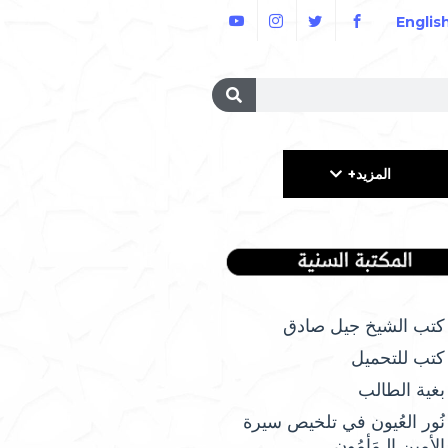
Englis
المزيد+
كتب الشيخ جيل صادق
كتب للتحميل
بغية الطالب
نُور العُيون في تلخيص سيرة
الأمِين الـمَأمُونِ