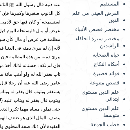
المستقيم
عنه ذنبه قال رسول الله ﷺ التائب
الفرض العيني من علم
كل الذنوب صغيرها وكبيرها فإن ك
الدين
استسمحه أو كان فيها حق لآدمى 
مختصر قصص الأنبياء
عرض أو مال فليستحله اليوم قبل أ
مختصر سيرة الخلفاء
مظلمة فى عرض أو مال كأن سبه أو
الراشدين
لأنه إن لم يبرئ ذمته فى الدنيا قب
حياة الصحابة
يبرئ ذمته من هذه المظلمة فإن
أحكام النكاح
فإن لم تكف حسناته لذلك أخذ من 
فوائد قصيرة
تاب يغفر الله له ولو أذنب مائة 
قصص متنوعة
عامر رضى الله عنه أن رجلا قال ي
علم الدين مستوى
يستغفر ويتوب قال يغفر له ويثاب
ابتدائي
ويتوب قال يغفر له ويثاب عليه (ل
علم الدين مستوى
حتى تملوا، معناه مهما تكرر الذنب
متوسط
يتصف بالملل الذى هو ضعف الهمة 
خطب الجمعة
العقيدة لأن ذلك صفة المخلوق وا