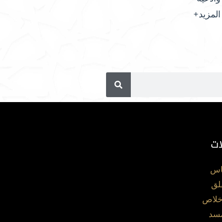
المزيد+
ات
اس
لق
خلاص
مسد