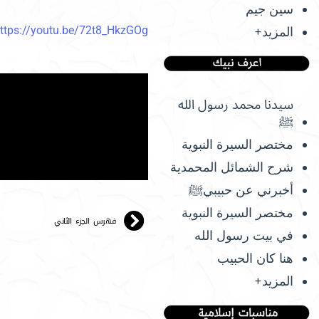
سين جيم
ttps://youtu.be/72t8_HkzGOg
المزيد+
سيدنا محمد رسول الله
ﷺ
مختصر السيرة النبوية
شرح الشمائل المحمدية
أخبرني عن حبيبيﷺ
مختصر السيرة النبوية
فهرس الجزء الثاني
في بيت رسول الله
هنا كان الحبيب
المزيد+