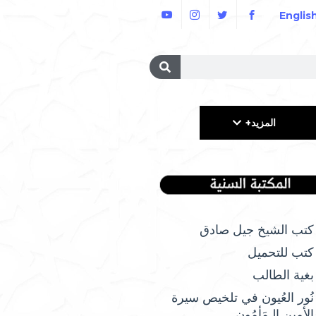
Englis
المزيد+
كتب الشيخ جيل صادق
كتب للتحميل
بغية الطالب
نُور العُيون في تلخيص سيرة
الأمِين الـمَأمُونِ