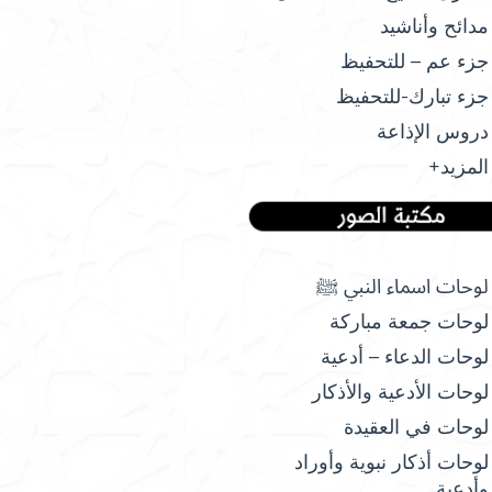
مدائح وأناشيد
جزء عم – للتحفيظ
جزء تبارك-للتحفيظ
دروس الإذاعة
المزيد+
لوحات اسماء النبي ﷺ
لوحات جمعة مباركة
لوحات الدعاء – أدعية
لوحات الأدعية والأذكار
لوحات في العقيدة
لوحات أذكار نبوية وأوراد
وأدعية