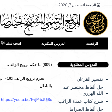
الجمعة أغسطس 7, 2026
الرئيسية
الدروس المكتوبة
اعرف نبيك ﷺ
(809) ما حكم ترويج الزائف.
يحرم ترويج الزائف كالذى يروج 
تفسير القرءان
بالباطل.
حل ألفاظ مختصر عبد
الله الهرري
https://youtu.be/EvjP-bJUj8c
شرح كتاب عمدة الراغب
حل ألفاظ الصراط