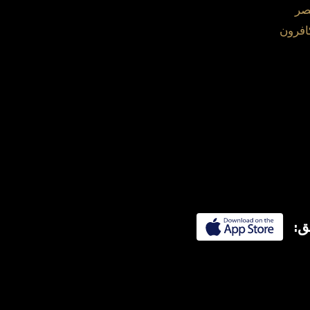
صر
افرون
ق: