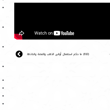
(810) ما حكم استعمال أوانى الذهب والفضة واتخاذها.