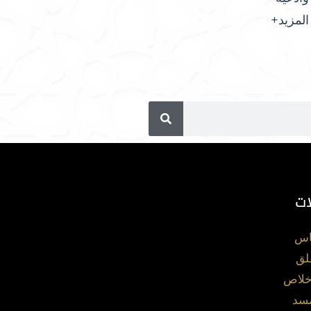
المزيد+
ات
اس
لق
خلاص
مسد