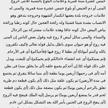
خمس عشرة سنة قمرية وعلامات البلوغ بالنسبة للأنثى خروج
المنى أو دم الحيض أو بلوغ خمس عشرة سنة قمرية. والمنى له
علامات خروجه بلذة يعقبها انكسار الشهوة وخروجه بتدفق وهو
الانصباب بشدة شيئا فشيئا وله رائحة العجين حال كونه رطبا ورائحة
بياض البيض حال كونه جافا وهذه علامات مشتركة بين الرجال
والنساء. والمنى سائل أبيض لا روح فيه وقول بعض الناس إن المنى
فيه روح أو هو حيوان منوى باطل بدليل قوله تعالى ﴿كيف تكفرون
بالله وكنتم أمواتا﴾ أى نطفا لا روح فيها ﴿فأحياكم﴾ أى فى الأرحام
﴿ثم يميتكم﴾ أى عند انقضاء ءاجالكم ﴿ثم يحييكم﴾ أى للبعث. ويدل
على ذلك قوله ﷺ إن أحدكم يجمع خلقه (أى ما يخلق منه) فى بطن
أمه (أى فى رحمها) أربعين يوما نطفة (أى منيا سائلا يتفرق ثم يجتمع
فى مدة الأربعين) ثم يكون علقة مثل ذلك (أى يكون قطعة دم طرية
تعلق بالرحم أربعين يوما) ثم يكون مضغة مثل ذلك (أى يكون قطعة
لحم قدر ما يمضغ أربعين يوما) ثم يرسل إليه الملك فينفخ فيه الروح
(أى ينفخ الروح فى الجنين بأمر الله بعد التشكل بشكل ابن ءادم