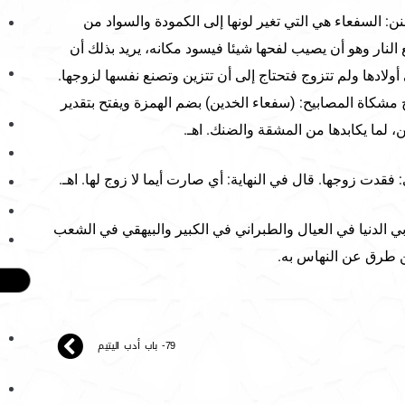
سنن: السفعاء هي التي تغير لونها إلى الكمودة والسواد من
لنار وهو أن يصيب لفحها شيئا فيسود مكانه، يريد بذلك أن
لادها ولم تتزوج فتحتاج إلى أن تتزين وتصنع نفسها لزوجها.
مشكاة المصابيح: (سفعاء الخدين) بضم الهمزة ويفتح بتقدير
، لما يكابدها من المشقة والضنك. اهـ.
ن أبي الدنيا في العيال والطبراني في الكبير والبيهقي في الشعب
 طرق عن النهاس به.
79- باب أدب اليتيم