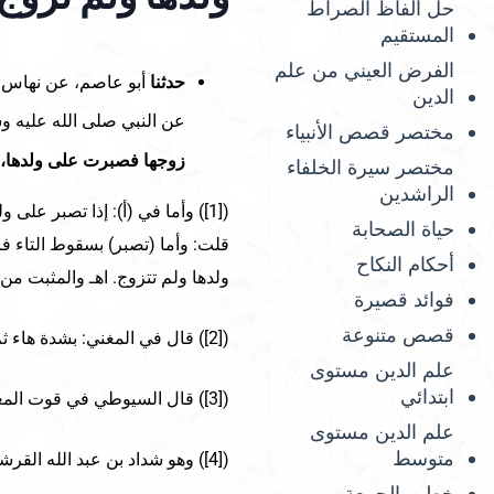
حل ألفاظ الصراط
المستقيم
الفرض العيني من علم
(
حدثنا
أبو عاصم، عن نهاس
الدين
عن النبي صلى الله عليه و
مختصر قصص الأنبياء
زوجها فصبرت على ولدها، ك
مختصر سيرة الخلفاء
الراشدين
([1]) وأما في (أ): إذا تصبر على
حياة الصحابة
قلت: وأما (تصبر) بسقوط التاء 
أحكام النكاح
ولدها ولم تتزوج. اهـ والمثبت من
فوائد قصيرة
قصص متنوعة
([2]) قال في المغني: بشدة هاء ثم مهملة. اهـ.
علم الدين مستوى
ابتدائي
([3]) قال السيوطي في قوت المغتذي: بفتح القاف وسكون الهاء. اهـ.
علم الدين مستوى
متوسط
([4]) وهو شداد بن عبد الله القرشي أبو عمار. اهـ.
خطب الجمعة