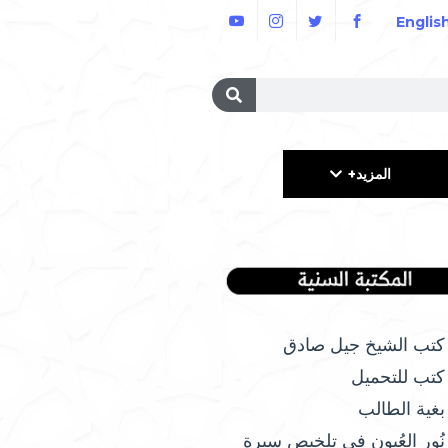
Englis
المزيد+
كتب الشيخ جيل صادق
كتب للتحميل
بغية الطالب
نُور العُيون في تلخيص سيرة