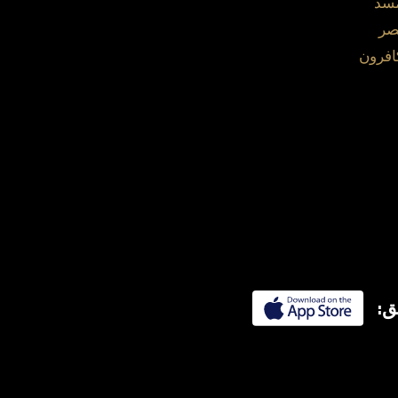
مسد
صر
افرون
ق: