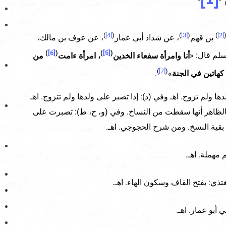
)
[4]
(
)
[3]
(
)
[2]
بن قهم
، عن شداد أبي عمار
، عن عوف بن مالك،
)
[6]
(
)
[5]
(
سلم قال: «
أنا وامرأة سفعاء الخدين
، امرأة ءامت
من
)
[7]
(
هاتين في الجنة
»
.
 ولدها ولم تزوج. اهـ وفي (د): إذا تصبر على ولدها ولم تتزوج. اهـ
فالظاهر أنها سقطت من النساخ. وفي (و، ح، ط): تصبرت على
 بقية النسخ. ومن شرح الحجوجي. اهـ.