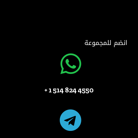
انضم للمجموعة
4550 824 514 1 +