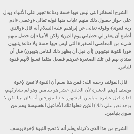
الشرح
الصغائر التي ليس
فيها خسة ودناءة تجوز على الأنبياء ويدل
على جواز حصول ذلك منهم ءايات منها قوله
تعالى ﴿وعصى ءادم
ربه فغوى﴾ وقوله تعالى عن إبراهيم عليه السلام أنه قال ﴿والذي
أطمع أن يغفر لي خطيئتي يوم الدين﴾ ولكن الأنبياء إن حصل منهم
شىء من
المعاصي الصغيرة التي ليس فيها خسة ولا دناءة ينبهون
فورا للتوبة فيتوبون (أي قبل أن يظهر ذلك للناس يتوبون) قبل أن
يقتدي بهم في تلك الصغيرة غيرهم فيفعل مثلما فعلوا لأنهم قدوة
للناس.
قال
المؤلف رحمه الله: فمن هنا يعلم أن النبوة لا تصح لإخوة
يوسف
(
وهم العشرة لأن الحادي عشر هو بنيامين وهو لم يشاركهم،
لذلك قيل عشرة. بنيامين المشهور عند المؤرخين أنه كان نبيا لكن لا
يوجد نص على ذلك)
الذين فعلوا تلك الأفاعيل الخسيسة وهم من
سوى بنيامين.
الشرح
من هذا الذي ذكرناه يعلم أنه لا تصح النبوة لإخوة يوسف