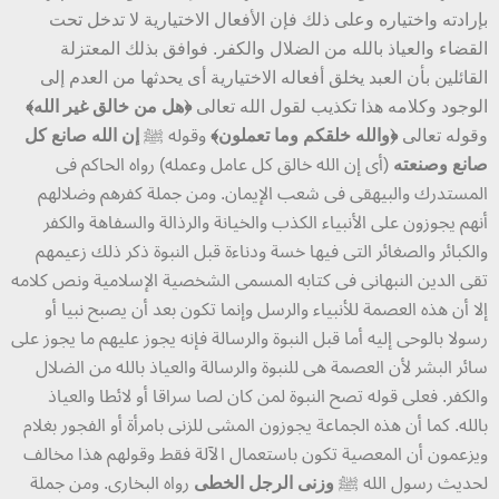
بإرادته واختياره وعلى ذلك فإن الأفعال الاختيارية لا تدخل تحت
القضاء والعياذ بالله من الضلال والكفر. فوافق بذلك المعتزلة
القائلين بأن العبد يخلق أفعاله الاختيارية أى يحدثها من العدم إلى
الوجود وكلامه هذا تكذيب لقول الله تعالى
﴿هل من خالق غير الله﴾
وقوله تعالى
﴿والله خلقكم وما تعملون﴾
وقوله ﷺ
إن الله صانع كل
صانع وصنعته
(أى إن الله خالق كل عامل وعمله) رواه الحاكم فى
المستدرك والبيهقى فى شعب الإيمان. ومن جملة كفرهم وضلالهم
أنهم يجوزون على الأنبياء الكذب والخيانة والرذالة والسفاهة والكفر
والكبائر والصغائر التى فيها خسة ودناءة قبل النبوة ذكر ذلك زعيمهم
تقى الدين النبهانى فى كتابه المسمى الشخصية الإسلامية ونص كلامه
إلا أن هذه العصمة للأنبياء والرسل وإنما تكون بعد أن يصبح نبيا أو
رسولا بالوحى إليه أما قبل النبوة والرسالة فإنه يجوز عليهم ما يجوز على
سائر البشر لأن العصمة هى للنبوة والرسالة والعياذ بالله من الضلال
والكفر. فعلى قوله تصح النبوة لمن كان لصا سراقا أو لائطا والعياذ
بالله. كما أن هذه الجماعة يجوزون المشى للزنى بامرأة أو الفجور بغلام
ويزعمون أن المعصية تكون باستعمال الآلة فقط وقولهم هذا مخالف
لحديث رسول الله ﷺ
وزنى الرجل الخطى
رواه البخارى. ومن جملة