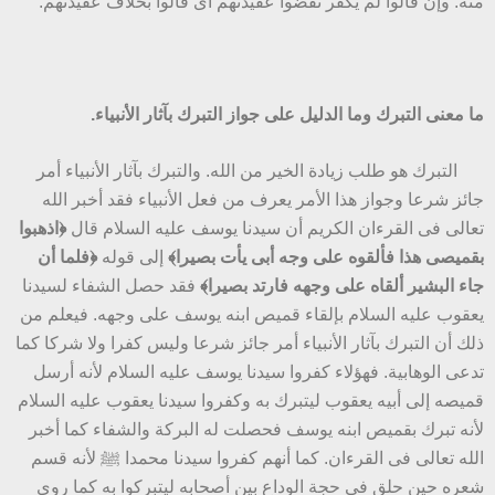
منه. وإن قالوا لم يكفر نقضوا عقيدتهم أى قالوا بخلاف عقيدتهم.
ما معنى التبرك وما الدليل على جواز التبرك بآثار الأنبياء.
التبرك هو طلب زيادة الخير من الله. والتبرك بآثار الأنبياء أمر
جائز شرعا وجواز هذا الأمر يعرف من فعل الأنبياء فقد أخبر الله
تعالى فى القرءان الكريم أن سيدنا يوسف عليه السلام قال
﴿اذهبوا
بقميصى هذا فألقوه على وجه أبى يأت بصيرا﴾
إلى قوله
﴿فلما أن
جاء البشير ألقاه على وجهه فارتد بصيرا﴾
فقد حصل الشفاء لسيدنا
يعقوب عليه السلام بإلقاء قميص ابنه يوسف على وجهه. فيعلم من
ذلك أن التبرك بآثار الأنبياء أمر جائز شرعا وليس كفرا ولا شركا كما
تدعى الوهابية. فهؤلاء كفروا سيدنا يوسف عليه السلام لأنه أرسل
قميصه إلى أبيه يعقوب ليتبرك به وكفروا سيدنا يعقوب عليه السلام
لأنه تبرك بقميص ابنه يوسف فحصلت له البركة والشفاء كما أخبر
الله تعالى فى القرءان. كما أنهم كفروا سيدنا محمدا ﷺ لأنه قسم
شعره حين حلق فى حجة الوداع بين أصحابه ليتبركوا به كما روى