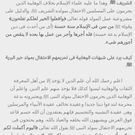
الشريف ﷺ
. وهذا ما عليه علماء الإسلام بخلاف الوهابية الذين
يحرمون على المسلمين الاحتفال بمولده الشريف ﷺ. والدليل على
مشروعية عمل المولد قوله تعالى
﴿وافعلوا الخير لعلكم تفلحون﴾
وقوله ﷺ
من سن فى الإسلام سنة حسنة
(أى من أحدث فى دين
الإسلام بدعة حسنة)
فله أجرها وأجر من عمل بها بعده لا ينقص من
أجورهم شىء.
كيف يرد على شبهات الوهابية فى تحريمهم الاحتفال بمولد خير البرية
ﷺ.
اعلم رحمك الله أن علم الدين لا يؤخذ إلا من أهل المعرفة
الثقات والوهابية ليسوا كذلك فلا يؤخذ منهم علم الدين. واعلم أن
الوهابية الذين يحرمون الاحتفال بمولد النبى ﷺ ويعتبرونه بدعة
محرمة ابتدعوا دينا جديدا وعقيدة تخالف عقيدة الأنبياء والمرسلين
وهى عقيدة التشبيه والتجسيم فإنهم يعتقدون أن الله جسم قاعد
فوق العرش ويشبهون الله بخلقه والعياذ بالله. وهم يحتجون فى
تحريمهم الاحتفال بمولد النبى ﷺ بقول الله تعالى
﴿اليوم أكملت لكم