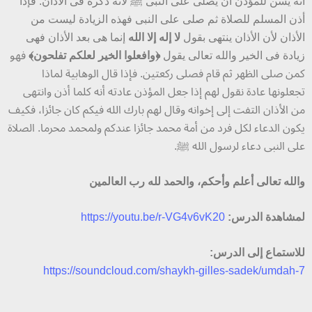
أنه يسن للمؤذن أن يصلى على النبى ﷺ لأنه ذكره فى الأذان. فإذا
أذن المسلم للصلاة ثم صلى على النبى فهذه الزيادة ليست من
الأذان لأن الأذان ينتهى بقول
لا إله إلا الله
إنما هى بعد الأذان فهى
زيادة فى الخير والله تعالى يقول
﴿وافعلوا الخير لعلكم تفلحون﴾
فهو
كمن صلى الظهر ثم قام فصلى ركعتين. فإذا قال الوهابية لماذا
تجعلونها عادة نقول لهم إذا جعل المؤذن عادته أنه كلما أذن وانتهى
من الأذان التفت إلى إخوانه وقال لهم بارك الله فيكم كان جائزا، فكيف
يكون الدعاء لكل فرد من أمة محمد جائزا عندكم ولمحمد محرما. الصلاة
على النبى دعاء لرسول الله ﷺ.
والله تعالى أعلم وأحكم، والحمد لله رب العالمين
لمشاهدة الدرس:
https://youtu.be/r-VG4v6vK20
للاستماع إلى الدرس:
https://soundcloud.com/shaykh-gilles-sadek/umdah-7