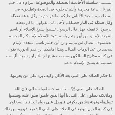
المسمى
سلسلة الأحاديث الضعيفة والموضوعة
التزام دعاء ختم
القرءان بدعة محرمة وأنتم تدخلونه فى الصلاة وتطبعونه فى
المصاحف، واحتج الألبانى عليكم بظاهر حديث
وكل بدعة ضلالة
وكل ضلالة فى النار
فضللكم لأجل ذلك. تقولون ما لم يفعله
الرسول لا نفعله فهل قال الرسول تسموا بشيخ الإسلام أو باسم
المجدد الإمام، من أين جئتم باسم شيخ الإسلام لإمامكم المجسم
الفيلسوف الضال ابن تيمية ومن أين جئتم باسم المجدد الإمام
لمحمد بن عبد الوهاب الضال. وهذا إمامكم ابن قيم الجوزية يقول
فى كتابه
مدارج السالكين
وسمعت شيخ الإسلام ابن تيمية، أليست
تسميته له بشيخ الإسلام بدعة.
ما حكم الصلاة على النبى بعد الأذان وكيف يرد على من يحرمها.
الصلاة على النبى ﷺ سنة مستحبة لقوله تعالى
﴿إن الله
وملائكته يصلون على النبى يا أيها الذين ءامنوا صلوا عليه وسلموا
تسليما﴾
وقوله ﷺ
من ذكرنى فليصل على
رواه الحافظ السخاوى
فى كتابه القول البديع فى الصلاة على النبى الشفيع. فيفهم من ذلك