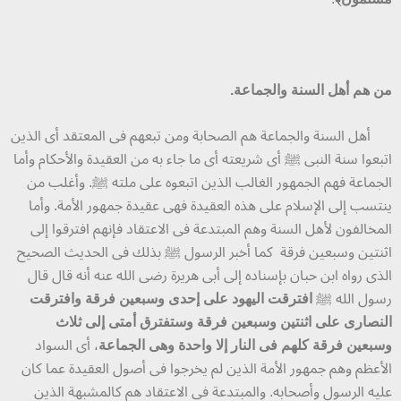
من هم أهل السنة والجماعة.
أهل السنة والجماعة هم الصحابة ومن تبعهم فى المعتقد أى الذين
اتبعوا سنة النبى ﷺ أى شريعته أى ما جاء به من العقيدة والأحكام وأما
الجماعة فهم الجمهور الغالب الذين اتبعوه على ملته ﷺ. وأغلب من
ينتسب إلى الإسلام على هذه العقيدة فهى عقيدة جمهور الأمة. وأما
المخالفون لأهل السنة وهم المبتدعة فى الاعتقاد فإنهم افترقوا إلى
اثنتين وسبعين فرقة كما أخبر الرسول ﷺ بذلك فى الحديث الصحيح
الذى رواه ابن حبان بإسناده إلى أبى هريرة رضى الله عنه أنه قال قال
رسول الله ﷺ
افترقت اليهود على إحدى وسبعين فرقة وافترقت
النصارى على اثنتين وسبعين فرقة وستفترق أمتى إلى ثلاث
وسبعين فرقة كلهم فى النار إلا واحدة وهى الجماعة
، أى السواد
الأعظم وهم جمهور الأمة الذين لم يخرجوا فى أصول العقيدة عما كان
عليه الرسول وأصحابه. والمبتدعة فى الاعتقاد هم كالمشبهة الذين