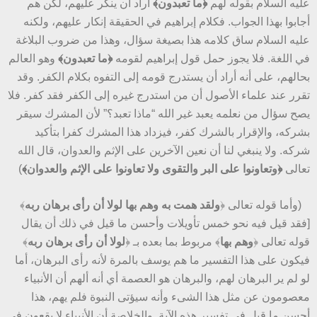
عليه السلام بقوله لهم
﴿ما تعبدون﴾
أراد أن ينكر عليهم، لكن هم
أجابوا بهذا الجواب. فكلام إبراهيم في الحقيقة إنكار عليهم، ولكنه
عليه السلام ساق كلامه هذا بصيغة سؤال، وهذا من ضروب البلاغة
في اللغة. فلا يجوز حمل قول إبراهيم لقومه
﴿ما تعبدون﴾
وهو العالم
بحالهم، على أنه أراد أن يستدرج قومه إلى التفوه بكلام الكفر. وقد
تقرر عند علماء الأصول أن من استدرج غيره إلى الكفر فقد كفر. فلا
يصح سؤال من نعلمه يعبد غير الله “ماذا تعبد؟” لأن المشرك سيقر
بشركه، والإقرار بالشرك كفر، فيزداد هذا المشرك كفرا بتأكيد
شركه. ولا ينبغي لنا أن نعين الآخرين على الإثم والعدوان، قال الله
تعالى
﴿وتعاونوا على البر والتقوى ولا تعاونوا على الإثم والعدوان﴾
)
(وأما قوله تعالى ﴿
ولقد همت به وهم بها لولا أن رأى برهان ربه
﴾
[فقد قيل فيه نحو خمس تأويلات وأحسن ما قيل في ذلك أن يقال
قوله تعالى ﴿
وهم بها
﴾ مربوط بما بعده بـ ﴿
لولا أن رأى برهان ربه
﴾
فيكون على هذا التفسير ما هم يوسف بالمرة لأنه رأى البرهان، أما
لو لم ير البرهان لهم، والبرهان هو العصمة أي أنه ألهم أن الأنبياء
معصومون عن مثل هذا الشىء وأنه سيؤتى النبوة فلم يهم، هذا
أحسن ما قيل في تفسير هذه الآية. والخلاصة أن الأنبياء لا يقعون في