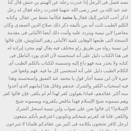
نصه فصل فى الرجل إذا خدرت رجله عن الهيثم بن حنش قال كنا
عند عبد الله بن عمر رضى الله عنهما فخدرت رجله فقال له رجل
اذكر أحب الناس إليك فقال
يا محمد
فكأنما نشط من عقال. وكتابه
الكلم الطيب ثابت أنه من تأليفه ذكر ذلك صلاح الدين الصفدى وكان
معاصرا لابن تيمية ويتردد عليه وأثبت ذلك أيضا الألبانى فى مقدمة
النسخة التى طبعها الوهابى تلميذ الألبانى زهير الشاويش، فإن قالوا
ابن تيمية رواه من طريق راو مختلف فيه يقال لهم مجرد إيراده له
فى هذا الكتاب دليل على أنه استحسنه لأن الذى يورد الباطل فى
كتابه ولا يحذر منه فهو داع إليه وتسميته للكتاب بالكلم الطيب أى
الكلام الطيب دليل على أنه استحسن كل ما فيه. فهم وقعوا فى
حيرة لأن ابن تيمية أجاز قول يا محمد عند الضيق واستحسنه وهذا
فيه استحباب الكفر والشرك عندهم وقائل هذا إمامهم الذى أخذوا
منه أكثر عقائدهم، فماذا يقولون كفر لهذا أم لم يكفر، فإن قالوا كفر
وهم يسمونه شيخ الإسلام فهذا تناقض يكفرونه ويسمونه شيخ
الإسلام!؟ إن قالوا نحن على صواب وابن تيمية استحل الشرك
والكفر، قلنا قد كفرتم شيخكم وتكونون اعترفتم بأنكم متبعون
لرجل كافر تحتجون بكلامه فى كثير من عقائدكم فلماذا لا تتبرءون