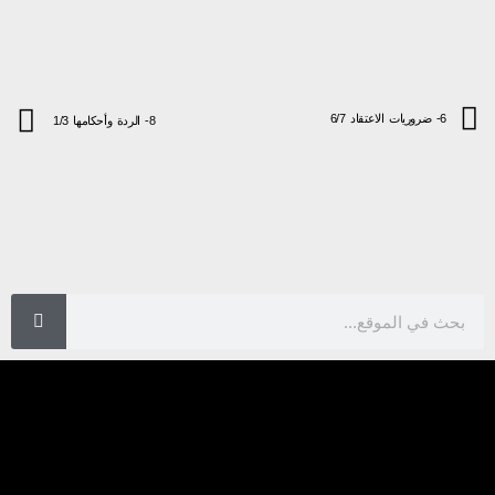
6- ضروريات الاعتقاد 6/7
8- الردة وأحكامها 1/3