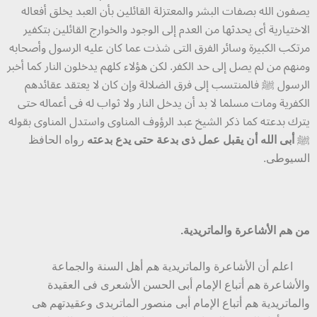
يصفون الله بصفات البشر والمعتزلة القائلين بأن العبد يخلق أفعاله
الاختيارية أى يحدثها من العدم إلى الوجود والخوارج القائلين بتكفير
مرتكب الكبيرة وسائر الفرق التى شذت عما كان عليه الرسول وأصحابه
ومنهم من لم يصل إلى حد الكفر. لكن هؤلاء كلهم يدخلون النار كما أخبر
الرسول ﷺ فالمنتسب إلى فرق الضلالة وإن كان لا يعتقد عقائدهم
الكفرية ومات مسلما لا بد أن يدخل النار ولا ثواب له فى أعماله حتى
يترك بدعته كما ذكر الشيخ عبد الرؤوف المناوى واستدل المناوى بقوله
ﷺ
أبى الله أن يقبل عمل ذى بدعة حتى يدع بدعته
رواه الحافظ
السيوطى.
من هم الأشاعرة والماتريدية.
اعلم أن الأشاعرة والماتريدية هم أهل السنة والجماعة
والأشاعرة هم أتباع الإمام أبى الحسن الأشعرى فى العقيدة
والماتريدية هم أتباع الإمام أبى منصور الماتريدى وعقيدتهم هى