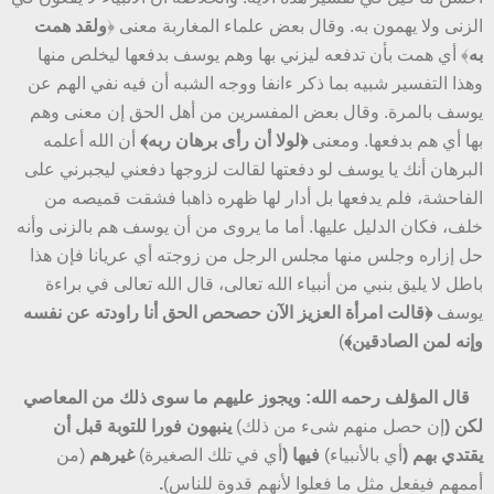
الزنى ولا يهمون به. وقال بعض علماء المغاربة معنى ﴿
ولقد همت
به
﴾ أي همت بأن تدفعه ليزني بها وهم يوسف بدفعها ليخلص منها
وهذا التفسير شبيه بما ذكر ءانفا ووجه الشبه أن فيه نفي الهم عن
يوسف بالمرة. وقال بعض المفسرين من أهل الحق إن معنى وهم
بها أي هم بدفعها. ومعنى
﴿لولا أن رأى برهان ربه﴾
أن الله أعلمه
البرهان أنك يا يوسف لو دفعتها لقالت لزوجها دفعني ليجبرني على
الفاحشة، فلم يدفعها بل أدار لها ظهره ذاهبا فشقت قميصه من
خلف، فكان الدليل عليها. أما ما يروى من أن يوسف هم بالزنى وأنه
حل إزاره وجلس منها مجلس الرجل من زوجته أي عريانا فإن هذا
باطل لا يليق بنبي من أنبياء الله تعالى، قال الله تعالى في براءة
يوسف
﴿قالت امرأة العزيز الآن حصحص الحق أنا راودته عن نفسه
وإنه لمن الصادقين﴾
)
قال
المؤلف رحمه الله: ويجوز عليهم ما سوى ذلك من المعاصي
لكن
(
إن حصل منهم شىء من ذلك)
ينبهون فورا
للتوبة قبل أن
يقتدي بهم
(
أي بالأنبياء)
فيها
(
أي في تلك الصغيرة)
غيرهم
(من
أممهم فيفعل مثل ما فعلوا لأنهم قدوة للناس)
.