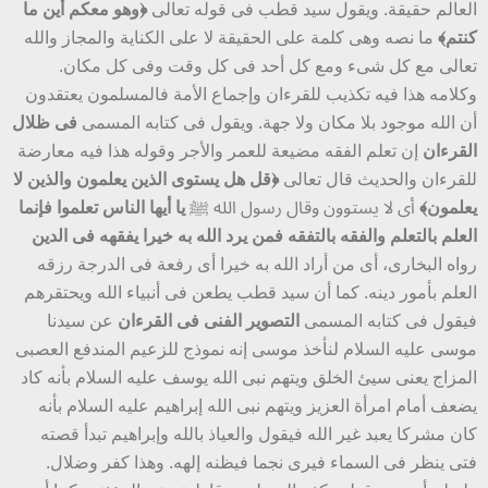
العالم حقيقة. ويقول سيد قطب فى قوله تعالى
﴿وهو معكم أين ما
كنتم﴾
ما نصه وهى كلمة على الحقيقة لا على الكناية والمجاز والله
تعالى مع كل شىء ومع كل أحد فى كل وقت وفى كل مكان.
وكلامه هذا فيه تكذيب للقرءان وإجماع الأمة فالمسلمون يعتقدون
أن الله موجود بلا مكان ولا جهة. ويقول فى كتابه المسمى
فى ظلال
القرءان
إن تعلم الفقه مضيعة للعمر والأجر وقوله هذا فيه معارضة
للقرءان والحديث قال تعالى
﴿قل هل يستوى الذين يعلمون والذين لا
يعلمون﴾
أى لا يستوون وقال رسول الله ﷺ
يا أيها الناس تعلموا فإنما
العلم بالتعلم والفقه بالتفقه فمن يرد الله به خيرا يفقهه فى الدين
رواه البخارى، أى من أراد الله به خيرا أى رفعة فى الدرجة رزقه
العلم بأمور دينه. كما أن سيد قطب يطعن فى أنبياء الله ويحتقرهم
فيقول فى كتابه المسمى
التصوير الفنى فى القرءان
عن سيدنا
موسى عليه السلام لنأخذ موسى إنه نموذج للزعيم المندفع العصبى
المزاج يعنى سيئ الخلق ويتهم نبى الله يوسف عليه السلام بأنه كاد
يضعف أمام امرأة العزيز ويتهم نبى الله إبراهيم عليه السلام بأنه
كان مشركا يعبد غير الله فيقول والعياذ بالله وإبراهيم تبدأ قصته
فتى ينظر فى السماء فيرى نجما فيظنه إلهه. وهذا كفر وضلال.