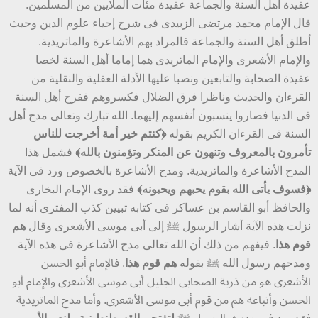
عقيدة أهل السنة والجماعة عقيدة مئات الملايين من المسلمين.
قال الإمام محمد مرتضى الزبيدى فى شرح إحياء علوم الدين وحيث
أطلق أهل السنة والجماعة فالمراد بهم الأشاعرة والماتريدية.
والإمام الأشعرى والإمام الماتريدى هما إماما أهل السنة لخصا
عقيدة الصحابة والتابعين ونصبا عليها الأدلة العقلية والنقلية من
القرءان والحديث وناظرا فرق الضلال فكسروهم ففرح أهل السنة
فى الدنيا فصاروا ينسبون أنفسهم إليهما. الله تبارك وتعالى مدح أهل
السنة فى القرءان الكريم بقوله
﴿كنتم خير أمة أخرجت للناس
تأمرون بالمعروف وتنهون عن المنكر وتؤمنون بالله﴾
فشمل هذا
المدح الأشاعرة والماتريدية. ومدح الأشاعرة بالخصوص ورد فى الآية
﴿فسوف يأتى الله بقوم يحبهم ويحبونه﴾
فقد روى الإمام البخارى
والحافظ أبو القاسم بن عساكر فى كتابه تبيين كذب المفترى أنه لما
نزلت هذه الآية أشار الرسول ﷺ إلى أبى موسى الأشعرى وقال
هم
قوم هذا
. فيفهم من ذلك أن الله تعالى مدح الأشاعرة فى هذه الآية
ومدحهم رسول الله ﷺ بقوله
هم قوم هذا
. فالإمام أبو الحسن
الأشعرى هو من ذرية الصحابى الجليل أبى موسى الأشعرى والإمام أبو
الحسن وأتباعه هم من قوم أبى موسى الأشعرى. وأما مدح الماتريدية