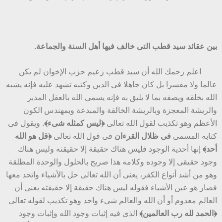
بين عقائد سيد قطب التى خالف فيها أهل السنة والجماعة.
اعلم رحمك الله أن سيد قطب زعيم حزب الإخوان لم يكن
عالما ولا مفسرا بل كان جاهلا فى الدين وكتبه تشهد عليه فإنه يشبه
الله بخلقه ويصفه بما لا يليق به فإنه يسمى الله بالعقل المدبر
والريشة المعجزة وبالريشة الخالقة والمبدعة وبمهندس الكون
الأعظم وهو تكذيب لقول الله تعالى
﴿ليس كمثله شىء﴾
. ويقول فى
كتابه المسمى
فى ظلال القرءان
فى قول الله تعالى
﴿قل هو الله
أحد﴾
إنها أحدية الوجود فليس هناك حقيقة إلا حقيقته وليس هناك
وجود حقيقى إلا وجوده وكلامه هذا صريح بالحلول والوحدة المطلقة
وهو من أشد أنواع الكفر، يعنى أن الله تعالى حل بالأشياء واتحد معها
فصار هو عين الأشياء فقوله ليس هناك حقيقة إلا حقيقته يعنى أن
العالم معدوم أو أن الله والعالم شىء واحد وهو تكذيب لقوله تعالى
﴿الحمد لله رب العالمين﴾
الذى فيه إثبات وجود الله وإثبات وجود