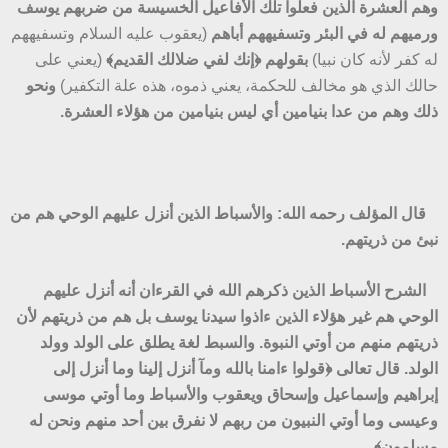
وهم العشرة الذين فعلوا تلك الأفاعيل الخسيسة من ضربهم يوسف
ورميهم له في البئر وتسفيههم أباهم
(يعقوب عليه السلام وتسفيههم
له كفر لأنه كان نبيا)
بقولهم ﴿إنك لفي ضلالك القديم﴾
(يعني على
حالك الذي هو مخالف للحكمة، يعني ذموه، هذه علة التكفير)
ونحو
ذلك وهم من عدا بنيامين أي ليس بنيامين من هؤلاء العشرة.
قال
المؤلف رحمه الله: والأسباط الذين أنزل عليهم الوحي هم من
نبئ من ذريتهم.
الشرح
الأسباط الذين ذكرهم الله في القرءان أنه أنزل عليهم
الوحي
هم غير هؤلاء الذين ءاذوا سيدنا يوسف بل هم من ذريتهم لأن
ذريتهم منهم من أوتي
النبوة. والسبط لغة يطلق على الولد وولد
الولد. قال تعالى ﴿قولوا ءامنا بالله ومآ أنزل إلينا وما أنزل إلى
إبراهيم وإسماعيل وإسحاق ويعقوب والأسباط وما أوتي موسى
وعيسى وما أوتي النبيون من ربهم لا نفرق بين أحد منهم ونحن له
مسلمون﴾
.