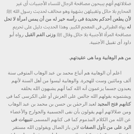
ضلالاتهم أنهم يبيحون مصافحة الرجال للنساء الأجنبيات أى غير
المحارم بلا حائل وتقبيلهن بشهوة وهو مخالف لحديث رسول الله ﷺ
لأن يطعن أحدكم بحديدة فى رأسه خير له من أن يمس امرأة لا تحل
له
رواه الطبرانى فى المعجم الكبير. وهذا الحديث دليل على تحريم
مصافحة المرأة الأجنبية بلا حائل وقال ﷺ
وزنى الفم القبل
رواه أبو
داود أى تقبيل الأجنبية.
من هم الوهابية وما هى عقيدتهم.
اعلم أن الوهابية هم أتباع محمد بن عبد الوهاب المتوفى سنة
ألف ومائتين وست للهجرة. والوهابية ليسوا من أهل السنة لأنهم
يعبدون جسما يزعمون أنه الله كما أنهم يشبهون الله بخلقه
ويشتمونه بقولهم الله جالس على العرش أو على الكرسى كما فى
كتابهم فتح المجيد
لعبد الرحمٰن بن حسن بن محمد بن عبد الوهاب
ومن ضلالاتهم أنهم يقولون بأن نفى الجسمية والجوارح والأعضاء
عن الله من الكلام المذموم كما فى كتابهم المسمى
تنبيهات فى
الرد على من تأول الصفات
لابن باز الضال ويقولون الله مستقر