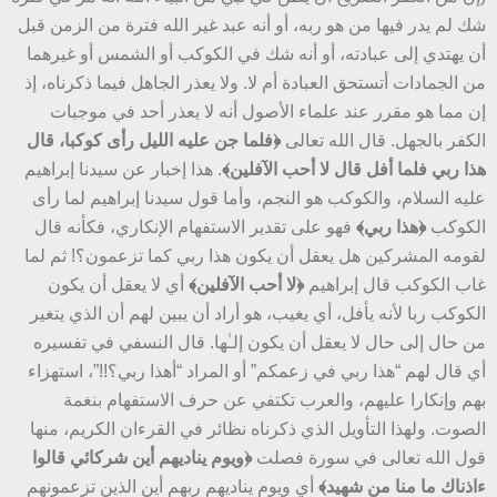
شك لم يدر فيها من هو ربه، أو أنه عبد غير الله فترة من الزمن قبل
أن يهتدي إلى عبادته، أو أنه شك في الكوكب أو الشمس أو غيرهما
من الجمادات أتستحق العبادة أم لا. ولا يعذر الجاهل فيما ذكرناه، إذ
إن مما هو مقرر عند علماء الأصول أنه لا يعذر أحد في موجبات
الكفر بالجهل. قال الله تعالى
﴿فلما جن عليه الليل رأى كوكبا، قال
هذا ربي فلما أفل قال لا أحب الآفلين﴾
. هذا إخبار عن سيدنا إبراهيم
عليه السلام، والكوكب هو النجم، وأما قول سيدنا إبراهيم لما رأى
الكوكب
﴿هذا ربي﴾
فهو على تقدير الاستفهام الإنكاري، فكأنه قال
لقومه المشركين هل يعقل أن يكون هذا ربي كما تزعمون؟! ثم لما
غاب الكوكب قال إبراهيم
﴿لا أحب الآفلين﴾
أي لا يعقل أن يكون
الكوكب ربا لأنه يأفل، أي يغيب، هو أراد أن يبين لهم أن الذي يتغير
من حال إلى حال لا يعقل أن يكون إلـٰها. قال النسفي في تفسيره
أي قال لهم “هذا ربي في زعمكم” أو المراد “أهذا ربي؟!!”، استهزاء
بهم وإنكارا عليهم، والعرب تكتفي عن حرف الاستفهام بنغمة
الصوت. ولهذا التأويل الذي ذكرناه نظائر في القرءان الكريم، منها
قول الله تعالى في سورة فصلت
﴿ويوم يناديهم أين شركائي قالوا
ءاذناك ما منا من شهيد﴾
أي ويوم يناديهم ربهم أين الذين تزعمونهم