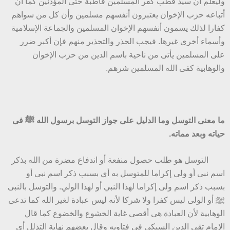
وليعلم أن سيد قطب كفر المسلمين قاطبة حتى المؤذنين كما أن
أتباعه حزب الإخوان يعتبرون أنفسهم مسلمين وأن كل من سواهم
كفارا لذلك يسمون أنفسهم الإخوان المسلمين والجماعة الإسلامية
وأسماء أخرى غيرها. فيجب الحذر والتحذير منهم فإن أكبر ضرر
على المسلمين يأتى من ناحية باسم الدين من حزب الإخوان
والوهابية كفى الله المسلمين شرهم.
ما معنى التوسل وما الدليل على جواز التوسل برسول الله ﷺ فى
حياته وبعد مماته.
التوسل هو طلب حصول منفعة أو اندفاع مضرة من الله بذكر
اسم نبى أو ولى إكراما للمتوسل به أي بسبب ذكر اسم نبى أو
بسبب ذكر اسم ولى إكراما لهذا النبي أو لهذا الولي. والتوسل بالنبى
ﷺ أو الولى ليس كفرا ولا شركا لأنه ليس عبادة لغير الله كما تدعى
الوهابية لأن العبادة هى أقصى غاية الخشوع والخضوع كما قال
الإمام تقى الدين السبكى فى فتاويه وقال بعضهم نهاية التذلل أى