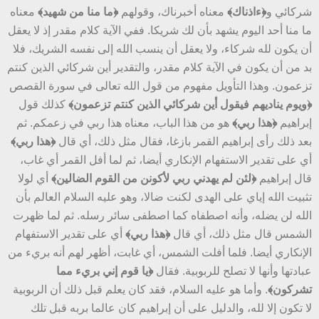
شركائي و
﴿ءاذناك﴾
معناه أخبرناك، وقولهم
﴿ما منا من شهيد﴾
معناه
ما منا أحد اليوم يشهد بأن لك شريكا. ففي الآية كلام مقدر إذ لا يعقل
أن يكون لله شركاء، ولا يعقل أن ينسب الله إلى نفسه الشريك، فلا
بد من أن يكون في الآية كلام مقدر، والتقدير أين شركائي الذين كنتم
تزعمون. وهذا التأويل مفهوم من قول الله تعالى في سورة القصص
﴿ويوم يناديهم فيقول أين شركائي الذين كنتم تزعمون﴾
كذلك قول
إبراهيم
﴿هذا ربي﴾
هو من هذا الباب، معناه هذا ربي في زعمكم. ثم
بعد ذلك رأى إبراهيم القمر بازغا، فقال مثل ذلك، أي قال
﴿هذا ربي﴾
أي على تقدير الاستفهام الإنكاري أيضا، ثم لما أفل القمر أي غاب،
قال إبراهيم
﴿لئن لم يهدني ربي لأكونن من القوم الضالين﴾
أي لولا
تثبيت الله إياي على الهدى لكنت ضالا، وهو عليه السلام العالم بأن
الله لن يضله، وأنه اصطفاه كما اصطفى سائر رسله. ثم لما ظهرت
الشمس قال مثل ذلك، أي قال
﴿هذا ربي﴾
أي على تقدير الاستفهام
الإنكاري أيضا. فلما أفلت الشمس، أي غابت، أظهر لهم أنه بريء من
عبادتها وأنها لا تصلح للربوبية. فقال
﴿يا قوم إني بريء مما
تشركون﴾
. وأما هو عليه السلام، فقد كان يعلم قبل ذلك أن الربوبية
لا تكون إلا لله، والدليل على أن إبراهيم كان عالما بربه قبل تلك