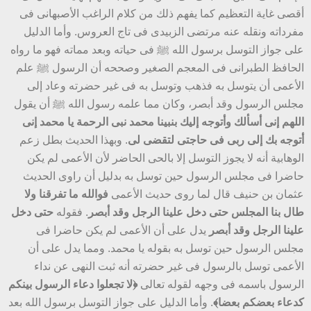
أقصى غاية التعظيم كما يفهم ذلك من كلام الراغب الأصبهانى فى
مفرداته ونقله عنه مرتضى الزبيدى فى تاج العروس. وأما الدليل
على جواز التوسل برسول الله ﷺ فى حياته وبعد مماته فهو ما رواه
الحافظ الطبرانى فى المعجم الصغير وصححه أن الرسول ﷺ علم
الأعمى أن يتوسل به فذهب وتوسل به فى غير حضرته وعاد إلى
مجلس الرسول وقد أبصر، وكان مما علمه رسول الله ﷺ أن يقول
اللهم إنى أسألك وأتوجه إليك بنبينا محمد نبى الرحمة يا محمد إنى
أتوجه بك إلى ربى فى حاجتى لتقضى لى
. وبهذا الحديث بطل زعم
الوهابية أنه لا يجوز التوسل إلا بالحى الحاضر لأن الأعمى لم يكن
حاضرا فى مجلس الرسول حين توسل به بدليل أن راوى الحديث
عثمان بن حنيف قال لما روى حديث الأعمى
فوالله ما تفرقنا ولا
طال بنا المجلس حتى دخل علينا الرجل وقد أبصر
. فقوله
حتى دخل
علينا الرجل وقد أبصر
يدل على أن الأعمى لم يكن حاضرا فى
مجلس الرسول حين توسل به بقوله يا محمد. ومما يدل على أن
الأعمى توسل بالرسول فى غير حضرته أنه ثبت النهى عن نداء
الرسول باسمه فى وجهه لقوله تعالى
﴿لا تجعلوا دعاء الرسول بينكم
كدعاء بعضكم بعضا﴾
. وأما الدليل على جواز التوسل برسول الله بعد