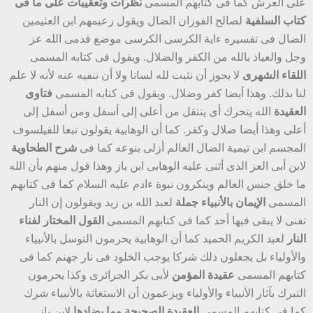
على العرش كما فى كتابهم المسمى
نظرات وتعقيبات على ما فى
كتاب السلفية
لصالح الفوزان الضال ويقول زعيمهم ابن العثيمين
الضال فى تفسيره ءاية الكرسى الكرسى موضع قدمى الله عز
وجل والعياذ بالله من الكفر والضلال. ويقول فى كتابه المسمى
اللقاء الشهرى
لا يجوز أن نثبت لله لسانا ولا أن ننفيه عنه لأنه لا علم
لنا بذلك. وهذا أيضا كفر وضلال. ويقول فى كتابه المسمى
فتاوى
العقيدة
الله يتحرك أى ينتقل من أعلى إلى أسفل ومن أسفل إلى
أعلى وهذا أيضا ضلال وكفر. كما أن الوهابية يقولون تبعا للفيلسوف
المجسم ابن تيمية الضال العالم أزلى بنوعه كما فى
شرح الطحاوية
لابن أبى العز الذى أثنى عليه الوهابى ابن باز وهذا قول منهم بأن الله
ما خلق جنس العالم وينكرون نبوة ءادم عليه السلام كما فى كتابهم
المسمى
الإيمان بالأنبياء جملة
لعبد الله بن زيد ويقولون إن النار
تفنى لا يبقى فيها أحد كما فى كتابهم المسمى
القول المختار لفناء
النار
لعبد الكريم الحميد كما أن الوهابية يحرمون التوسل بالأنبياء
والأولياء بل يجعلون ذلك شركا يوجب الخلود فى نار جهنم كما فى
كتابهم المسمى
عقيدة المؤمن
لأبى بكر الجزائرى وكذا يحرمون
التبرك بآثار الأنبياء والأولياء ويزعمون أن الاستغاثة بالأنبياء شرك
كما فى كتابهم المسمى
العقيدة الصحيحة
وما يضادها
لابن باز