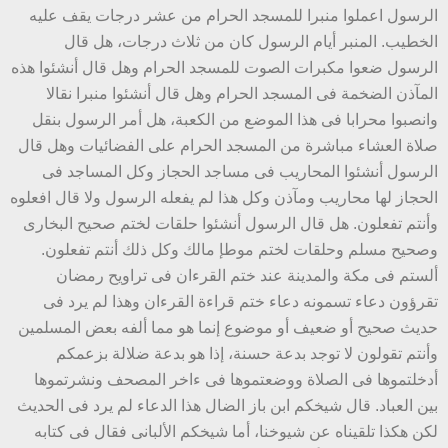
الرسول اعملوا منبرا للمسجد الحرام من عشر درجات يقف عليه
الخطيب. المنبر أيام الرسول كان من ثلاث درجات، هل قال
الرسول ضعوا مكبرات الصوت للمسجد الحرام وهل قال أنشئوا هذه
المآذن الضخمة فى المسجد الحرام وهل قال أنشئوا منبرا نقالا
وانصبوا محرابا فى هذا الموضع من الكعبة، هل أمر الرسول بنقل
صلاة العشاء مباشرة من المسجد الحرام على الفضائيات وهل قال
الرسول أنشئوا المحاريب فى مساجد الحجاز وكل المساجد فى
الحجاز لها محاريب ومآذن وكل هذا لم يفعله الرسول ولا قال افعلوه
وأنتم تفعلون. هل قال الرسول أنشئوا حلقات لختم صحيح البخارى
وصحيح مسلم وحلقات لختم موطإ مالك وكل ذلك أنتم تفعلون.
ألستم فى مكة والمدينة عند ختم القرءان فى تراويح رمضان
تقرؤون دعاء تسمونه دعاء ختم قراءة القرءان وهذا لم يرد فى
حديث صحيح أو ضعيف أو موضوع إنما هو مما ألفه بعض المسلمين
وأنتم تقولون لا توجد بدعة حسنة، إذا هو بدعة ضلالة بزعمكم
أدخلتموها فى الصلاة ووضعتموها فى ءاخر المصحف ونشرتموها
بين العباد. قال شيخكم ابن باز الضال هذا الدعاء لم يرد فى الحديث
لكن هكذا تلقيناه عن شيوخنا، أما شيخكم الألبانى فقال فى كتابه