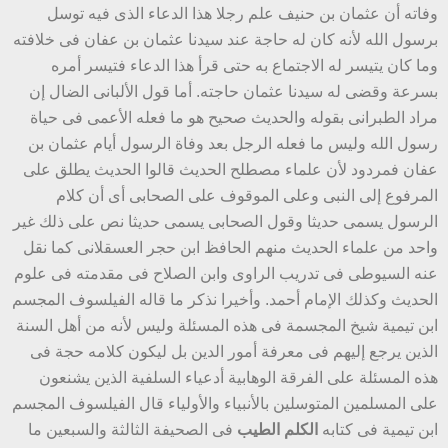
وفاته أن عثمان بن حنيف علم رجلا هذا الدعاء الذى فيه توسل
برسول الله لأنه كان له حاجة عند سيدنا عثمان بن عفان فى خلافته
وما كان يتيسر له الاجتماع به حتى قرأ هذا الدعاء فتيسر أمره
بسرعة وقضى له سيدنا عثمان حاجته. أما قول الألبانى الضال إن
مراد الطبرانى بقوله والحديث صحيح هو ما فعله الأعمى فى حياة
رسول الله وليس ما فعله الرجل بعد وفاة الرسول أيام عثمان بن
عفان فمردود لأن علماء مصطلح الحديث قالوا الحديث يطلق على
المرفوع إلى النبى وعلى الموقوف على الصحابى أى أن كلام
الرسول يسمى حديثا وقول الصحابى يسمى حديثا نص على ذلك غير
واحد من علماء الحديث منهم الحافظ ابن حجر العسقلانى كما نقل
عنه السيوطى فى تدريب الراوى وابن الصلاح فى مقدمته فى علوم
الحديث وكذلك الإمام أحمد. وأخيرا نذكر ما قاله الفيلسوف المجسم
ابن تيمية شيخ المجسمة فى هذه المسئلة وليس لأنه من أهل السنة
الذين يرجع إليهم فى معرفة أمور الدين بل ليكون كلامه حجة فى
هذه المسئلة على الفرقة الوهابية أدعياء السلفية الذين يشنعون
على المسلمين المتوسلين بالأنبياء والأولياء قال الفيلسوف المجسم
ابن تيمية فى كتابه
الكلم الطيب
فى الصحيفة الثالثة والسبعين ما