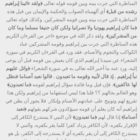
المناظرة التي جرت بينه وبين قومه قوله تعالى
﴿ولقد ءاتينا إبراهيم
رشده من قبل﴾
أي ألهمناه الصواب والحكمة والإيمان من قبل هذه
المناظرة التي جرت بينه وبين قومه المشركين. وكذلك قوله تعالى
﴿ما كان إبراهيم يهوديا ولا نصرانيا ولكن كان حنيفا مسلما وما كان
من المشركين﴾
. ولقد ذكر الله في موضع ءاخر من القرءان الكريم
هذه المناظرة التي جرت بين إبراهيم وقومه المشركين عباد
الكواكب والنجوم والأصنام، فقد ورد في القرءان الكريم في سورة
الشعراء عن سيدنا إبراهيم الذي كان يعيش بين قومه قبل أن يوحى
إليه، ورد عنه ما أخبر الله تعالى به في سورة الشعراء
﴿واتل عليهم
نبأ إبراهيم . إذ قال لأبيه وقومه ما تعبدون . قالوا نعبد أصناما فنظل
لها عاكفين﴾
. فإن قيل وما فائدة سؤال إبراهيم لقومه
﴿ما تعبدون﴾
وهو العالم بحالهم ؟؟ قلنا هذا ليس استفهاما من إبراهيم ولكن هذا
تقريع لهم وتوبيخ على عبادتهم الأصنام وإنكار. فلا يجوز أن يظن في
إبراهيم أنه كان يعلم أن قومه سيؤكدون شركهم بقولهم
﴿نعبد
أصناما﴾
إذا قال لهم
﴿ما تعبدون﴾
لأن النبي لا يستدرج الكافر إلى
الإقرار بكفره، لأن الكافر يزداد كفرا كلما يقر بكفره، والنبي لا
يستدرج الكافر إلى أن يقر بكفره أي لا يستدرجه إلى الكفر، بل هو