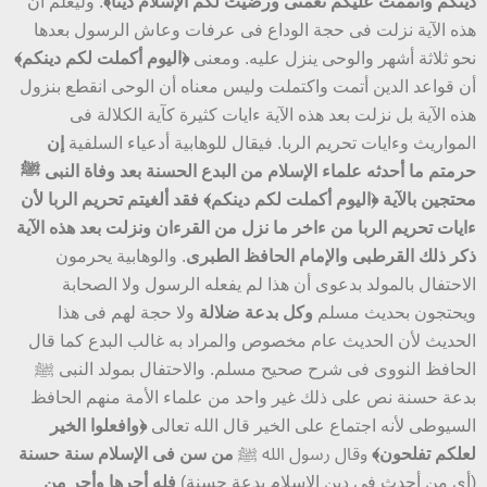
دينكم وأتممت عليكم نعمتى ورضيت لكم الإسلام دينا﴾
. وليعلم أن
هذه الآية نزلت فى حجة الوداع فى عرفات وعاش الرسول بعدها
نحو ثلاثة أشهر والوحى ينزل عليه. ومعنى
﴿اليوم أكملت لكم دينكم﴾
أن قواعد الدين أتمت واكتملت وليس معناه أن الوحى انقطع بنزول
هذه الآية بل نزلت بعد هذه الآية ءايات كثيرة كآية الكلالة فى
المواريث وءايات تحريم الربا. فيقال للوهابية أدعياء السلفية
إن
حرمتم ما أحدثه علماء الإسلام من البدع الحسنة بعد وفاة النبى ﷺ
محتجين بالآية
﴿اليوم أكملت لكم دينكم﴾
فقد ألغيتم تحريم الربا لأن
ءايات تحريم الربا من ءاخر ما نزل من القرءان ونزلت بعد هذه الآية
ذكر ذلك القرطبى والإمام الحافظ الطبرى
. والوهابية يحرمون
الاحتفال بالمولد بدعوى أن هذا لم يفعله الرسول ولا الصحابة
ويحتجون بحديث مسلم
وكل بدعة ضلالة
ولا حجة لهم فى هذا
الحديث لأن الحديث عام مخصوص والمراد به غالب البدع كما قال
الحافظ النووى فى شرح صحيح مسلم. والاحتفال بمولد النبى ﷺ
بدعة حسنة نص على ذلك غير واحد من علماء الأمة منهم الحافظ
السيوطى لأنه اجتماع على الخير قال الله تعالى
﴿وافعلوا الخير
لعلكم تفلحون﴾
وقال رسول الله ﷺ
من سن فى الإسلام سنة حسنة
(أى من أحدث فى دين الإسلام بدعة حسنة)
فله أجرها وأجر من