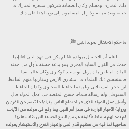
ذلك البخارى ومسلم وكان الصحابة يتبركون بشعره المبارك فى
حياته وبعد مماته ولا زال المسلمون إلى يومنا هذا على ذلك.
ما حكم الاحتفال بمولد النبى ﷺ.
اعلم أن الاحتفال بمولده ﷺ لم يكن فى عهد النبى ﷺ إنما
حدث فى القرن السابع الهجرى وهو بدعة حسنة وأول من أحدثه
الملك المظفر ملك إربل أبو سعيد كوكبرى وكان عالما تقيا
فاستحسن ذلك العلماء فى مشارق الأرض ومغاربها منهم الحافظ
ابن حجر العسقلانى وتلميذه الحافظ السخاوى وكذلك الحافظ
السيوطى وله رسالة سماها حسن المقصد فى عمل المولد قال
وأصل عمل المولد الذى هو اجتماع الناس وقراءة ما تيسر من القرءان
ورواية الأخبار الواردة فى مبدإ أمر النبى وما وقع فى مولده من الآيات
ثم يمد لهم سماط يأكلونه هو من البدع الحسنة التى يثاب عليها
صاحبها لما فيه من تعظيم قدر النبى وإظهار الفرح والاستبشار بمولده