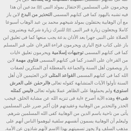
ويحرمون على المسلمين الاحتفال بمولد النبى ﷺ مدعين أن هذا
فيه تشبه باليهود كما فى كتابهم المسمى
التحذير من البدع
لابن باز
مع أن الوهابية يحتفلون بمولد شيخهم محمد بن عبد الوهاب أسبوعا
كاملا ويجعلون زيارة قبر النبى ﷺ للتبرك زيارة شركية ويعتبرون
الصلاة على النبى جهرا بعد الأذان بدعة يجب منعها كما فى تعليق ابن
باز على كتاب فتح البارى ويحرمون قراءة القرءان على قبر المسلم
كما فى كتابهم المسمى
توجيهات إسلامية
ويحرمون تعليق ءايات
من القرءان على الصدر كما فى كتابهم المسمى
فتاوى مهمة
لابن
باز ويصفون أهل السنة والجماعة بالمعطلة أى المنكرين لصفات
الله كما فى كتابهم المسمى
القواعد المثلى
لابن العثيمين لأن أهل
السنة تأولوا الآيات المتشابهة كقوله تعالى
﴿الرحمٰن على العرش
استوى﴾
ولم يحملوها على الظاهر عملا بقوله تعالى
﴿ليس كمثله
شىء﴾
وهذه الآية أصرح ءاية فى تنزيه الله عن مشابة الخلق. فيجب
الحذر والتحذير من الوهابية وعقيدتهم فإن أكبر ضرر على المسلمين
يأتى من ناحية باسم الدين من الوهابية كفى الله المسلمين شرهم.
وليعلم أن الوهابية يسمون أنفسهم سلفية ليوهموا الناس أنهم على
مذهب السلف ولا يجوز تسميتهم بهذا الاسم لأنهم شاذون عن الأمة.