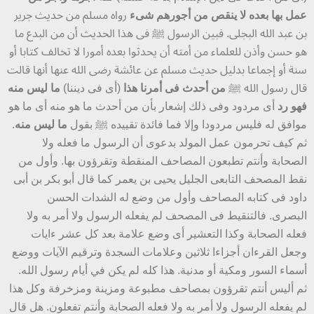
عمل بها بعده لا ينقص من أجورهم شىء
رواه مسلم من حديث جرير
بن عبد الله البجلى. فبين الرسول ﷺ فى هذا الحديث أن من البدع ما
هو حسن وأذن للعلماء من أمته أن يحدثوا بعده أمورا لا تخالف كتابا أو
سنة أو إجماعا بدليل حديث مسلم عن عائشة رضى الله عنها أنها قالت
قال رسول الله ﷺ
من أحدث فى أمرنا هذا
(أى فى ديننا)
ما ليس منه
فهو رد
أى مردود وفى ذلك إشعار بأن من أحدث ما هو منه أى ما هو
موافق له فليس مردودا وإلا فما فائدة تقييده ﷺ بقول
ما ليس منه
.
ثم كيف تحرمون عمل المولد بدعوى أن الرسول ما فعله ولا
الصحابة وأنتم تطبعون المصاحف المنقطة وتقرؤون بها. وأول من
نقط المصحف التابعى الجليل يحيى بن يعمر كما قال أبو بكر بن أبى
داود فى كتابه المصاحف وأول من وضع له الشدات الحسن
البصرى. فالتنقيط فى المصحف لم يفعله الرسول ولا أمر به ولا
فعله الصحابة وكذا التعشير أى وضع علامة بعد كل عشر ءايات
وجعل القرءان أجزاءا ثلاثين وعلامات السجدة وترقيم الآيات ووضع
أسماء السور ومكية أو مدنية. هذا كله لم يكن في أيام رسول الله.
ثم أليس أنتم تقرؤون بمصاحف مطبوعة ومزينة ومزخرفة وكل هذا
لم يفعله الرسول ولا أمر به ولا فعله الصحابة وأنتم تفعلون. هل قال