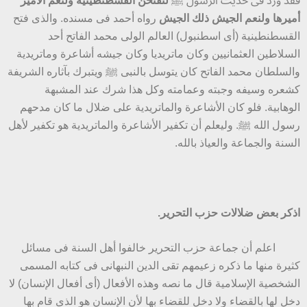
فقد ورد فى حديث الرسول ﷺ
لتفتحن القسطنطينية ولنعم الأمير
أميرها ولنعم الجيش ذلك الجيش
رواه أحمد فى مسنده. والذى فتح
القسطنطينية (أى اسطنبول) العالم الولى محمد الفاتح أحد
السلاطين العثمانيين وكان ماتريديا وكان جيشه أشاعرة وماتريدية
والسلطان محمد الفاتح كان يتوسل بالنبى ﷺ ويتبرك بآثاره الشريفة
كشعره وسيفه وجبته وعمامته وكل هذا شرك عند المشبهة
الوهابية. فلو كان الأشاعرة والماتريدية على ضلال ما كان مدحهم
رسول الله ﷺ. وليعلم أن تكفير الأشاعرة والماتريدية هو تكفير لأهل
السنة والجماعة والعياذ بالله.
اذكر بعض ضلالات حزب التحرير.
اعلم أن جماعة حزب التحرير خالفوا أهل السنة فى مسائل
كثيرة منها ما ذكره زعيمهم تقى الدين النبهانى فى كتابه المسمى
الشخصية الإسلامية قال ما نصه وهذه الأفعال (أى أفعال الإنسان) لا
دخل لها بالقضاء ولا دخل للقضاء بها لأن الإنسان هو الذى قام بها