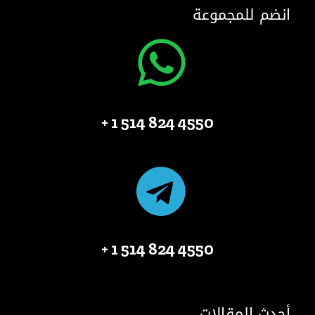
انضم للمجموعة
4550 824 514 1 +
4550 824 514 1 +
أحدث المقالات