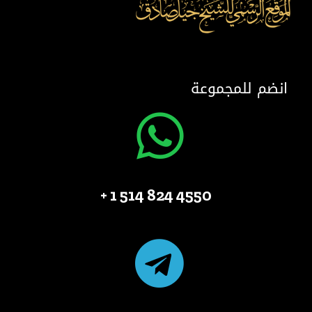
انضم للمجموعة
4550 824 514 1 +