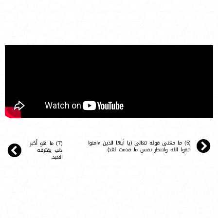
(5) ما معنى قوله تعالى ﴿يا أيها الذين ءامنوا
(7) ما هو أكبر
اتقوا الله ولتنظر نفس ما قدمت لغد﴾.
ذنب يقترفه
العبد.