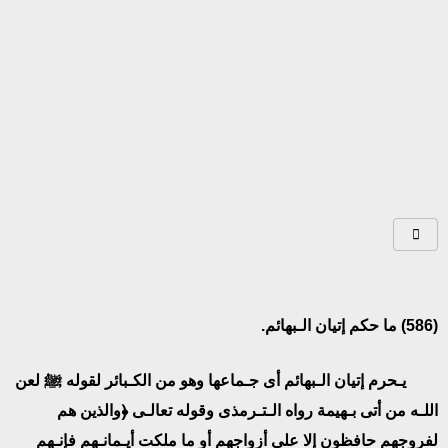
(
586
)
ما حكم إتيان الـبهائم.
يـحرم إتيان الـبهائم أى جـماعها وهو من الكـبائر لقوله ﷺ لعن
اللـه من أتى بـهيمة رواه الـتـرمذى وقوله تعالـى ﴿والذين هم
لفروجهم حافظون إلا على أزواجهم أو ما ملكت أيـمانـهم فإنـهم