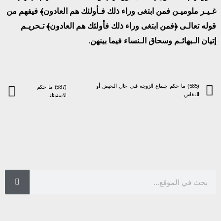
غـيـر ملوميـن فمن ابتغى وراء ذلك فـأولئك هم العادون﴾ فيفهم من
قوله تعالـى ﴿فمن ابتغى وراء ذلك فأولئك هم العادون﴾ تـحريـم
إتيان الـبهائـم وسحاق الـنساء فيما بينهن.
(585) ما حكم جـماع الزوجة فـى حال الـحيض أو
(587) ما حكم
الـنفاس.
الاستمناء.