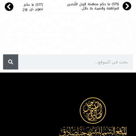
(575) ما حكم مصافحة الرجل الأجنبـى
(577) ما حكم
للمراهقة والصبيـة بلا حائل.
تصوير ذى روح.