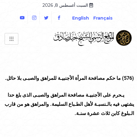
السبت أغسطس 8, 2026
English
Français
(
576
)
ما حكم مصافحة المرأة الأجنبيـة للمراهق والصبـى بلا حائل.
يـحرم على الأجنبيـة مصافحة المراهق والصبـى الذى بلغ حدا
يشتهى فيه بالـنسبـة لأهل الطـباع السليمة. والمراهق هو من قارب
الـبلوغ كابن ثلاث عشرة سنـة.