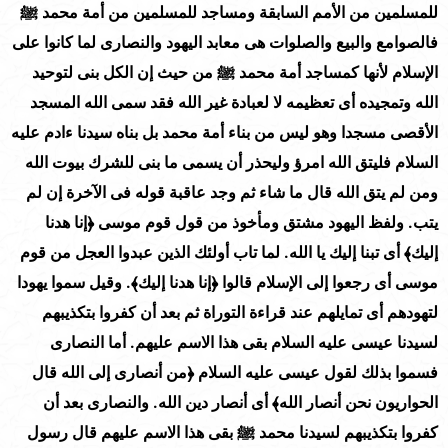
للمسلمين من الأمم السابقة ومساجد للمسلمين من أمة محمد ﷺ
فالصوامع والبيع والصلوات هى معابد اليهود والنصارى لما كانوا على
الإسلام لأنها كمساجد أمة محمد ﷺ من حيث إن الكل بنى لتوحيد
الله وتمجيده أى تعظيمه لا لعبادة غير الله فقد سمى الله المسجد
الأقصى مسجدا وهو ليس من بناء أمة محمد بل بناه سيدنا ءادم عليه
السلام فليتق الله امرؤ وليحذر أن يسمى ما بنى للشرك بيوت الله
ومن لم يتق الله قال ما شاء ثم وجد عاقبة قوله فى الآخرة إن لم
يتب. ولفظ اليهود مشتق ومأخوذ من قول قوم موسى ﴿إنا هدنا
إليك﴾ أى تبنا إليك يا الله. لما تاب أولئك الذين عبدوا العجل من قوم
موسى أى رجعوا إلى الإسلام قالوا ﴿إنا هدنا إليك﴾. وقيل سموا يهودا
لتهودهم أى تمايلهم عند قراءة التوراة ثم بعد أن كفروا بتكذيبهم
لسيدنا عيسى عليه السلام بقى هذا الاسم عليهم. أما النصارى
فسموا بذلك لقول عيسى عليه السلام ﴿من أنصارى إلى الله قال
الحواريون نحن أنصار الله﴾ أى أنصار دين الله. والنصارى بعد أن
كفروا بتكذيبهم لسيدنا محمد ﷺ بقى هذا الاسم عليهم قال رسول