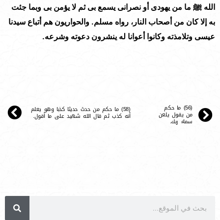
الله ﷺ ما من يهودى أو نصرانى يسمع بى ثم لا يؤمن بى وبما جئت
به إلا كان من أصحاب النار، رواه مسلم. والحواريون هم أتباع سيدنا
عيسى وتلامذته وكانوا أعوانا له ينشرون دعوته وشرعه.
(56) ما حكم
(58) ما حكم من حدث حديثا كذبا وهو يعلم
من يقول يلعن
أنه كذب ثم قال الله شهيد على ما أقول.
سماء ربك.