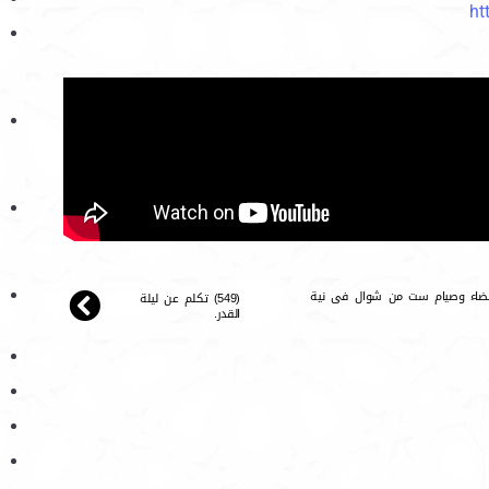
ht
 القضاء وصيام ست من شوال فى نية
(549) تكلم عن ليلة
القدر.