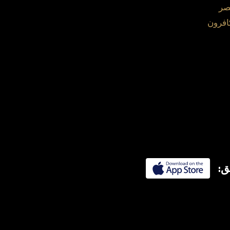
صر
افرون
ق: