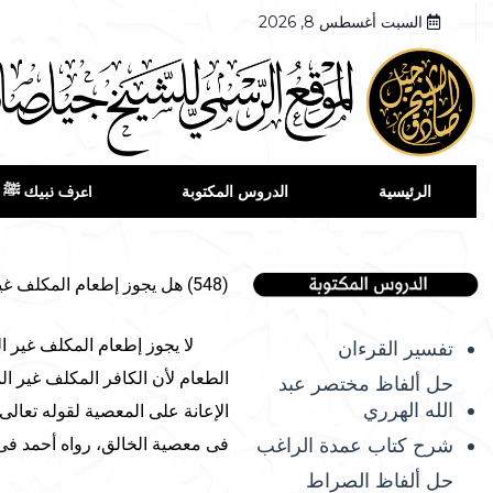
السبت أغسطس 8, 2026
الرئيسية
الدروس المكتوبة
اعرف نبيك ﷺ
(548) هل يجوز إطعام المكلف غير المعذور فى نهار رمضان.
لا يجوز إطعام المكلف غير المع
تفسير القرءان
الطعام لأن الكافر المكلف غير ال
حل ألفاظ مختصر عبد
الله الهرري
الإعانة على المعصية لقوله تعالى
شرح كتاب عمدة الراغب
فى معصية الخالق، رواه أحمد فى م
حل ألفاظ الصراط