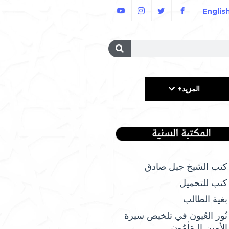
Englis
المزيد+
كتب الشيخ جيل صادق
كتب للتحميل
بغية الطالب
نُور العُيون في تلخيص سيرة
الأمِين الـمَأمُونِ