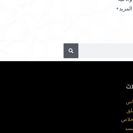
المزيد+
ات
اس
لق
خلاص
مسد