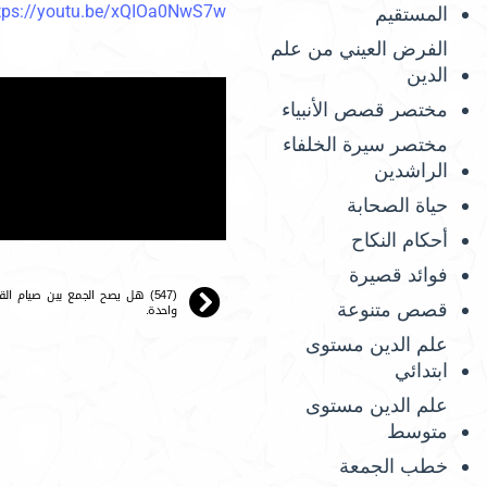
tps://youtu.be/xQIOa0NwS7w
المستقيم
الفرض العيني من علم
الدين
مختصر قصص الأنبياء
مختصر سيرة الخلفاء
الراشدين
حياة الصحابة
أحكام النكاح
فوائد قصيرة
(547) هل يصح الجمع بين صيام
قصص متنوعة
واحدة.
علم الدين مستوى
ابتدائي
علم الدين مستوى
متوسط
خطب الجمعة