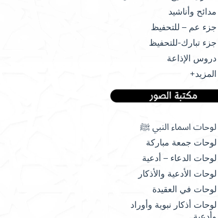
مدائح وأناشيد
جزء عم – للتحفيظ
جزء تبارك-للتحفيظ
دروس الإذاعة
المزيد+
لوحات اسماء النبي ﷺ
لوحات جمعة مباركة
لوحات الدعاء – أدعية
لوحات الأدعية والأذكار
لوحات في العقيدة
لوحات أذكار نبوية وأوراد
وأدعية