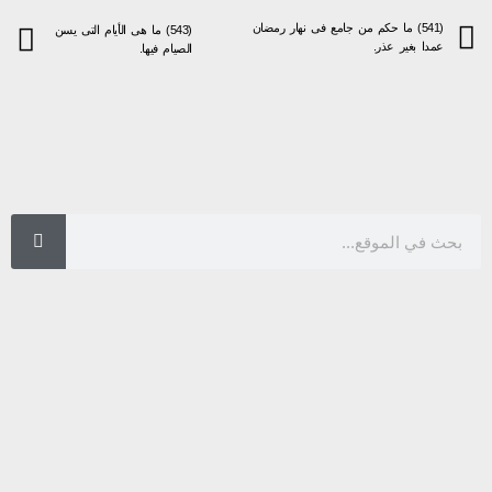
(541) ما حكم من جامع فى نهار رمضان
(543) ما هى الأيام التى يسن
عمدا بغير عذر.
الصيام فيها.