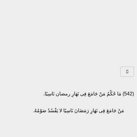
(542) مَا حُكْمُ مَنْ جَامَعَ فِى نَهَارِ رمضان نَاسِيًا.
مَنْ جَامَعَ فِى نَهَارِ رَمَضَانَ نَاسِيًا لا يَفْسُدُ صَوْمُهُ.