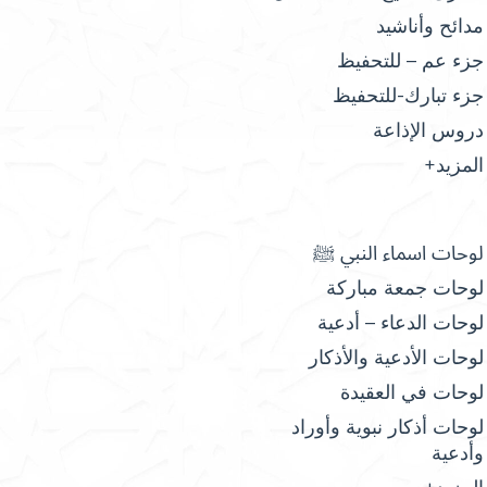
مدائح وأناشيد
جزء عم – للتحفيظ
جزء تبارك-للتحفيظ
دروس الإذاعة
المزيد+
لوحات اسماء النبي ﷺ
لوحات جمعة مباركة
لوحات الدعاء – أدعية
لوحات الأدعية والأذكار
لوحات في العقيدة
لوحات أذكار نبوية وأوراد
وأدعية