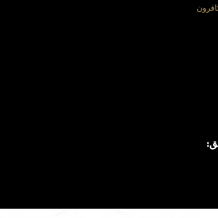
افرون
ق: