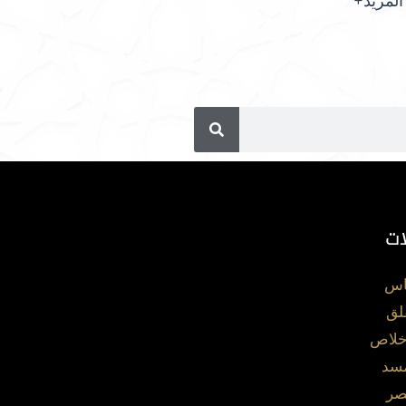
المزيد+
ات
اس
لق
خلاص
مسد
صر