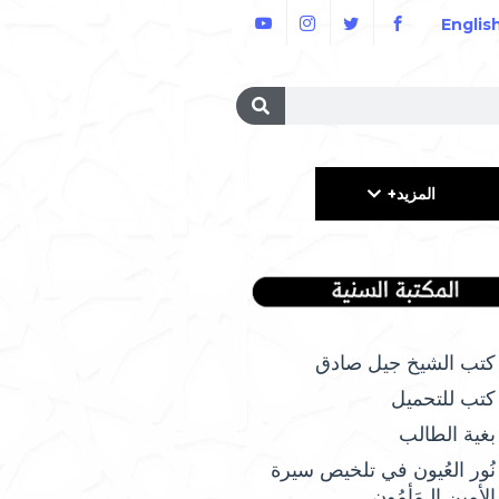
Englis
المزيد+
كتب الشيخ جيل صادق
كتب للتحميل
بغية الطالب
نُور العُيون في تلخيص سيرة
الأمِين الـمَأمُونِ