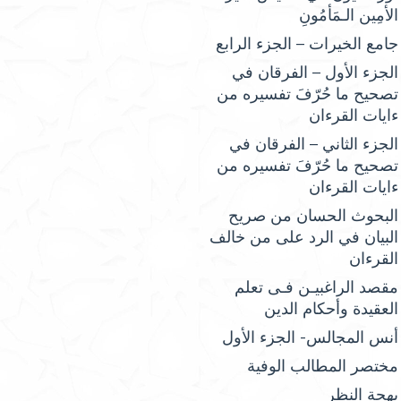
الأمِين الـمَأمُونِ
جامع الخيرات – الجزء الرابع
الجزء الأول – الفرقان في
تصحيح ما حُرّفَ تفسيره من
ءايات القرءان
الجزء الثاني – الفرقان في
تصحيح ما حُرّفَ تفسيره من
ءايات القرءان
البحوث الحسان من صريح
البيان في الرد على من خالف
القرءان
مقصد الراغبيـن فـى تعلم
العقيدة وأحكام الدين
أنس المجالس- الجزء الأول
مختصر المطالب الوفية
بهجة النظر