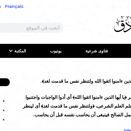
h
Français
فتاوى شرعية
يوتيوب
المكتبة
لذين ءامنوا اتقوا الله ولتنظر نفس ما قدمت لغد﴾.
أيها الذين ءامنوا اتقوا الله﴾ أى أدوا الواجبات واجتنبوا
لم العلم الشرعى، ﴿ولتنظر نفس ما قدمت لغد﴾ أى لينظر
لعمل الصالح فينبغى أن يحاسب نفسه قبل أن يحاسب.
ht