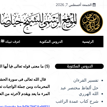
الجمعة أغسطس 7, 2026
الرئيسية
الدروس المكتوبة
اعرف نبيك ﷺ
(5)
ما معنى قوله تعالى ﴿يا أيها ا
قال الله تعالى فى سورة الحشر ﴿يا 
تفسير القرءان
المحرمات ومن جملة الواجبات تع
حل ألفاظ مختصر عبد
الله الهرري
المرء ما يعد ويقدم لآخرته من ا
شرح كتاب عمدة الراغب
tps://youtu.be/bDk7HCAxMSU