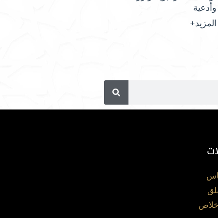
وأدعية
المزيد+
ات
اس
لق
خلاص