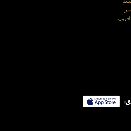
مسد
صر
افرون
ق: