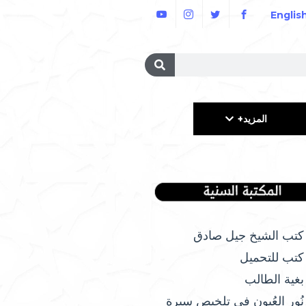
Englis
المزيد+
كتب الشيخ جيل صادق
كتب للتحميل
بغية الطالب
نُور العُيون في تلخيص سيرة