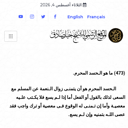
الثلاثاء أغسطس 4, 2026
English
Français
(
473
)
ما هو الـحسد المحرم.
الـحسد المحرم هو أن يتمنـى زوال الـنعمة عن المسلم مع
السعى لذلك بالقول أو الفعل أما إذا لـم يسع فلا يكـتب علـيه
معصيـة وأما إن تـمنـى له الوقوع فـى معصية أو ترك واجب فقد
عصى اللـه بتمنيه وإن لـم يسع.