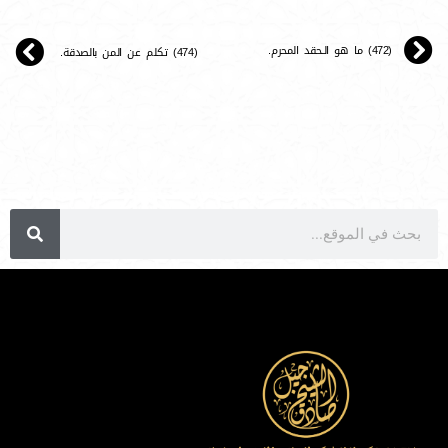
(472) ما هو الـحقد المحرم.
(474) تكلم عن المن بالصدقة.