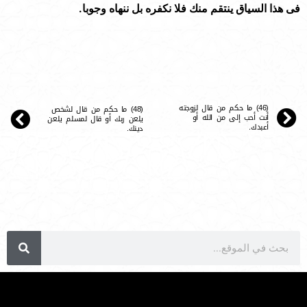
فى هذا السياق ينتقم منك فلا نكفره بل ننهاه وجوبا.
(46) ما حكم من قال لزوجته
(48) ما حكم من قال لشخص
أنت أحب إلى من الله أو
يلعن ربك أو قال لمسلم يلعن
أعبدك.
دينك.