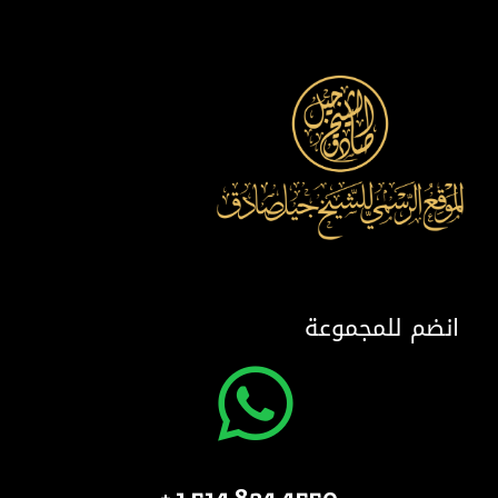
انضم للمجموعة
4550 824 514 1 +