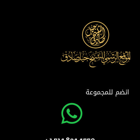
انضم للمجموعة
4550 824 514 1 +