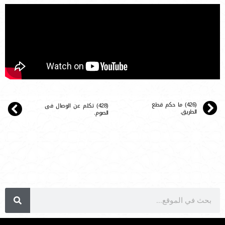
(426) ما حكم قطع
(428) تكلم عن الوصال فى
الطريق.
الصوم.