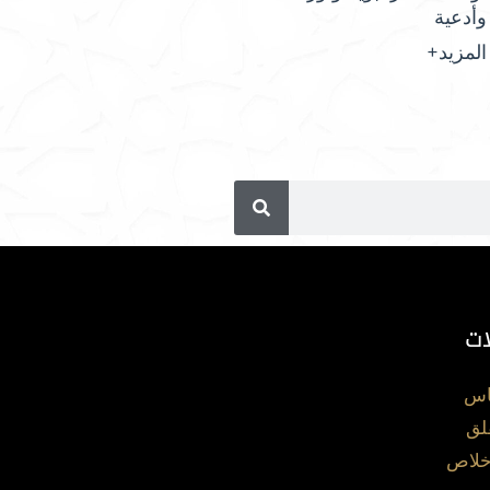
وأدعية
المزيد+
ات
اس
لق
خلاص