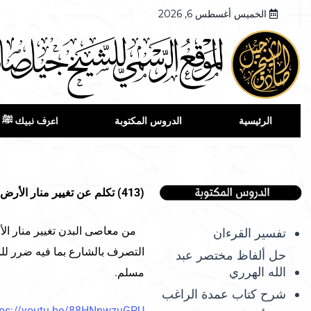
الخميس أغسطس 6, 2026
الرئيسية
الدروس المكتوبة
اعرف نبيك ﷺ
(413) تكلم عن تغيير منار الأرض وعن التصرف بالشارع.
من معاصى البدن تغيير منار ال
تفسير القرءان
التصرف بالشارع بما فيه ضرر لل
حل ألفاظ مختصر عبد
الله الهرري
مسلم.
شرح كتاب عمدة الراغب
tps://youtu.be/88HNnwzuGPU