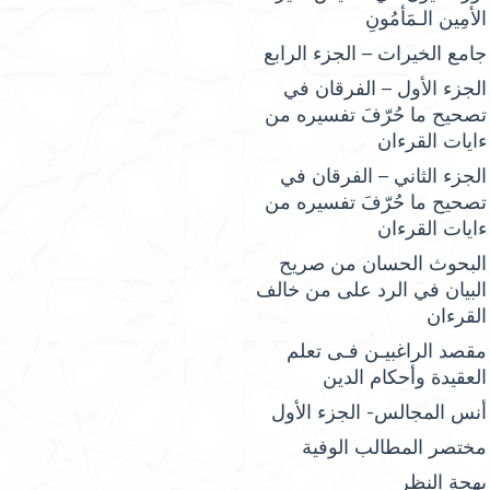
الأمِين الـمَأمُونِ
جامع الخيرات – الجزء الرابع
الجزء الأول – الفرقان في
تصحيح ما حُرّفَ تفسيره من
ءايات القرءان
الجزء الثاني – الفرقان في
تصحيح ما حُرّفَ تفسيره من
ءايات القرءان
البحوث الحسان من صريح
البيان في الرد على من خالف
القرءان
مقصد الراغبيـن فـى تعلم
العقيدة وأحكام الدين
أنس المجالس- الجزء الأول
مختصر المطالب الوفية
بهجة النظر