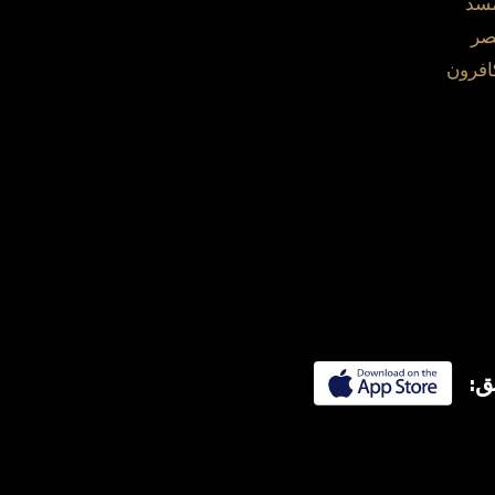
مسد
صر
افرون
ق: