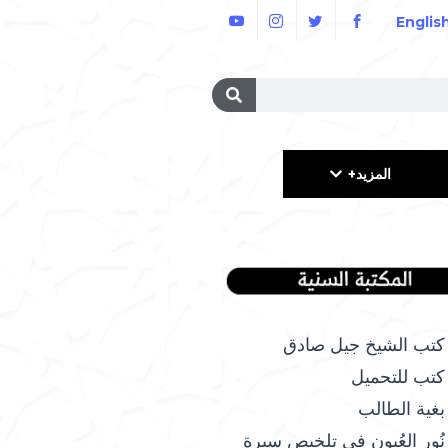
Englis
المزيد+
كتب الشيخ جيل صادق
كتب للتحميل
بغية الطالب
نُور العُيون في تلخيص سيرة