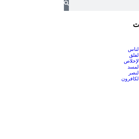
ت
لناس
لفلق
لإخلاص
لمسد
لنصر
لكافرون