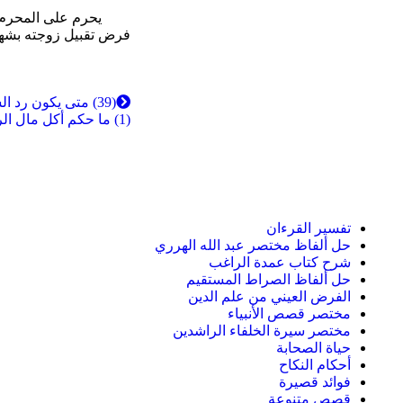
يحرم على المحرم بحج
فرض تقبيل زوجته بشهو
(39) متى يكون رد السلام فرض عين ومتى يكون فرض كفاية.
(1) ما حكم أكل مال الربا.
تفسير القرءان
حل ألفاظ مختصر عبد الله الهرري
شرح كتاب عمدة الراغب
حل ألفاظ الصراط المستقيم
الفرض العيني من علم الدين
مختصر قصص الأنبياء
مختصر سيرة الخلفاء الراشدين
حياة الصحابة
أحكام النكاح
فوائد قصيرة
قصص متنوعة