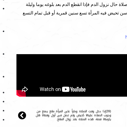
اة حال نزول الدم فإذا انقطع الدم بعد بلوغه يوما وليلة
 تحيض فيه المرأة تسع سنين قمرية أو قبل تمام التسع
(39)إذا دخل وقت الصلاة وطرأ على المرأة مانع يمنع من
وجوب الصلاة عليها كحيض ولم تصل فى أول وقتها هل
يلزمها قضاء هذه الصلاة بعد زوال المانع.