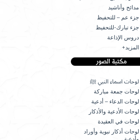
مدائح وأناشيد
جزء عم – للتحفيظ
جزء تبارك-للتحفيظ
دروس الإذاعة
المزيد+
لوحات اسماء النبي ﷺ
لوحات جمعة مباركة
لوحات الدعاء – أدعية
لوحات الأدعية والأذكار
لوحات في العقيدة
لوحات أذكار نبوية وأوراد
وأدعية