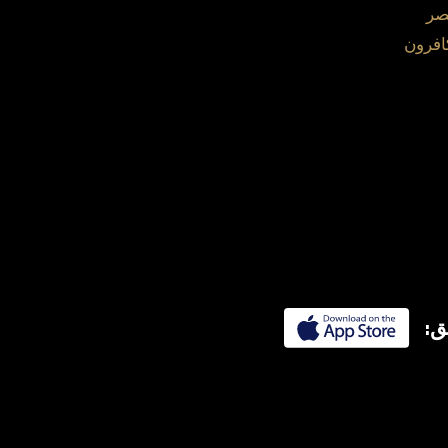
صر
افرون
ق: