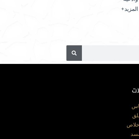
المزيد+
ات
اس
لق
خلاص
مسد