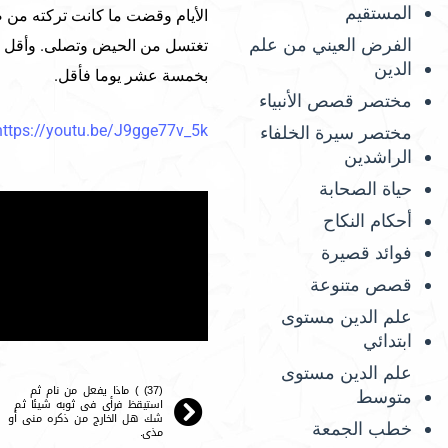
المستقيم
الأيام وقضت ما كانت تركته من صل
الفرض العيني من علم
تغتسل من الحيض وتصلى. وأقل سن
الدين
بخمسة عشر يوما فأقل.
مختصر قصص الأنبياء
https://youtu.be/J9gge77v_5k
مختصر سيرة الخلفاء
الراشدين
حياة الصحابة
أحكام النكاح
فوائد قصيرة
قصص متنوعة
علم الدين مستوى
ابتدائي
علم الدين مستوى
(37) ) ماذا يفعل من نام ثم
متوسط
استيقظ فرأى فى ثوبه شيئا ثم
شك هل الخارج من ذكره منى أو
خطب الجمعة
مذى.