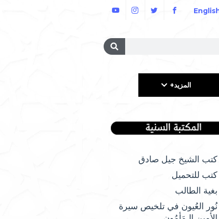
Englis
المزيد+
كتب الشيخ جيل صادق
كتب للتحميل
بغية الطالب
نُور العُيون في تلخيص سيرة
الأمِين الـمَأمُونِ