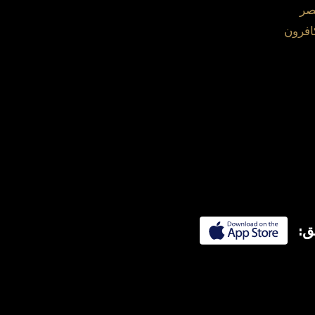
صر
افرون
ق: