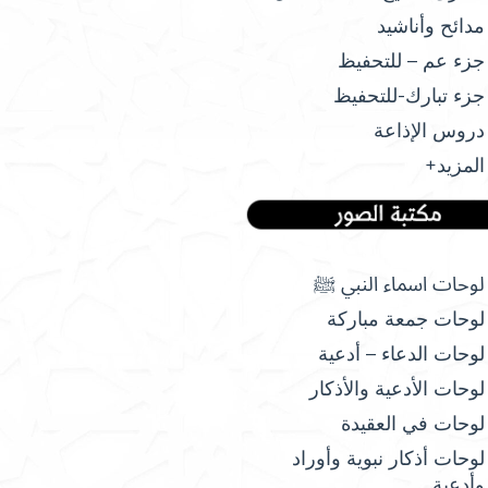
مدائح وأناشيد
جزء عم – للتحفيظ
جزء تبارك-للتحفيظ
دروس الإذاعة
المزيد+
لوحات اسماء النبي ﷺ
لوحات جمعة مباركة
لوحات الدعاء – أدعية
لوحات الأدعية والأذكار
لوحات في العقيدة
لوحات أذكار نبوية وأوراد
وأدعية