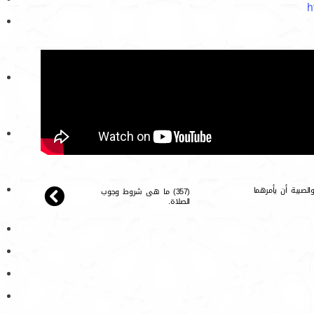
h
الصبية أن يأمرهما
(357) ما هى شروط وجوب
الصلاة.