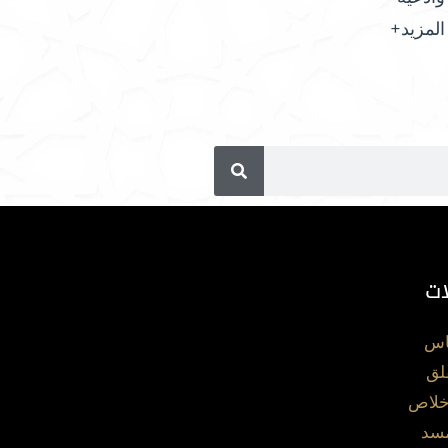
المزيد+
ات
اس
لق
خلاص
مسد