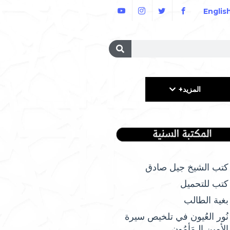
Englis
المزيد+
كتب الشيخ جيل صادق
كتب للتحميل
بغية الطالب
نُور العُيون في تلخيص سيرة
الأمِين الـمَأمُونِ