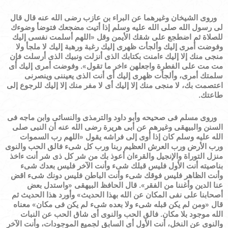
وروى الشيخان وغيرهما عن البراء بن عازب رضى الله عنه قال قال
لى رسول الله صلى الله عليه وسلم إذا أتيت مضجعك فتوضأ وضوءك
للصلاة ثم اضطجع على شقك الأيمن وقل
«
اللهم أسلمت نفسى إليك
وفوضت أمرى إليك وألجأت ظهرى إليك رغبة ورهبة إليك لا ملجأ ولا
منجى منك إلا إليك ءامنت بكتابك الذى أنزلت ونبيك الذى أرسلت فإن
مت مت على الفطرة واجعلهن ءاخر ما تقول
»
. وفوضت أمرى إليك أى
سلمتك أمرى، وألجأت ظهرى إليك أى أنت الذى يعيننى وينصرنى
اعتصمت بك، لا منجى منك إلا إليك أى لا مفر منك إلا إليك للرجوع إلى
طاعتك.
وروى مسلم فى صحيحه وأبو داود والترمذى والنسائى وابن ماجه فى
السنن والبيهقى وغيرهم عن أبى هريرة رضى الله عنه أن النبى صلى
الله عليه وسلم كان إذا أوى إلى فراشه يقول
«
اللهم رب السموات
ورب الأرض ورب العرش العظيم ربنا ورب كل شىء فالق الحب والنوى
منزل التوراة والإنجيل والقرءان أعوذ بك من شر كل ذى شر أنت ءاخذ
بناصيته أنت الأول فليس قبلك شىء وأنت الآخر فليس بعدك شىء
وأنت الظاهر فليس فوقك شىء وأنت الباطن فليس دونك شىء اقض
عنا الدين وأغننا من الفقر
»
. قال الحافظ البيهقى
«
واستدل بعض
أصحابنا على نفى المكان عن الله بهذا الحديث
»
وأورد هذا الحديث ثم
قال
«
ومن لم يكن قبله شىء ولا بعده شىء لم يكن فى مكان
»
معناه
الله موجود بلا مكان.
فالق الحب والنوى أى شاق الحب عن النبات
والنوى عن النخل، أنت الأول أى السابق لجميع الموجودات، وأنت الآخر