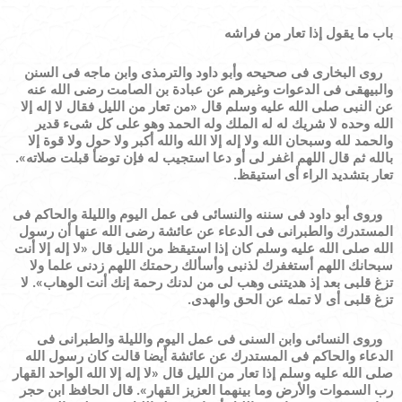
باب ما يقول إذا تعار من فراشه
روى البخارى فى صحيحه وأبو داود والترمذى وابن ماجه فى السنن
والبيهقى فى الدعوات وغيرهم عن عبادة بن الصامت رضى الله عنه
عن النبى صلى الله عليه وسلم قال
«
من تعار من الليل فقال لا إله إلا
الله وحده لا شريك له له الملك وله الحمد وهو على كل شىء قدير
والحمد لله وسبحان الله ولا إله إلا الله والله أكبر ولا حول ولا قوة إلا
بالله ثم قال اللهم اغفر لى أو دعا استجيب له فإن توضأ قبلت صلاته
»
.
تعار بتشديد الراء أى استيقظ.
وروى أبو داود فى سننه والنسائى فى عمل اليوم والليلة والحاكم فى
المستدرك والطبرانى فى الدعاء عن عائشة رضى الله عنها أن رسول
الله صلى الله عليه وسلم كان إذا استيقظ من الليل قال
«
لا إله إلا أنت
سبحانك اللهم أستغفرك لذنبى وأسألك رحمتك اللهم زدنى علما ولا
تزغ قلبى بعد إذ هديتنى وهب لى من لدنك رحمة إنك أنت الوهاب
»
.
لا
تزغ قلبى أى لا تمله عن الحق والهدى.
وروى النسائى وابن السنى فى عمل اليوم والليلة والطبرانى فى
الدعاء والحاكم فى المستدرك عن عائشة أيضا قالت كان رسول الله
صلى الله عليه وسلم إذا تعار من الليل قال
«
لا إله إلا الله الواحد القهار
رب السموات والأرض وما بينهما العزيز القهار
»
. قال الحافظ ابن حجر