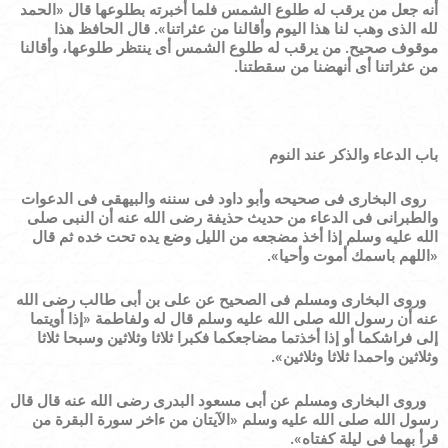
أنه جعل من يرقب له طلوع الشمس فلما أخبرته بطلوعها قال
«
الحمد
لله الذى وهب لنا هذا اليوم وأقالنا من عثراتنا
»
. قال الحافظ هذا
موقوف صحيح.
من يرقب له طلوع الشمس أى ينتظر طلوعها، وأقالنا
من عثراتنا أى أنهضنا من سقطتنا.
باب الدعاء والذكر عند النوم
روى البخارى فى صحيحه وأبو داود فى سننه والبيهقى فى الدعوات
والطبرانى فى الدعاء من حديث حذيفة رضى الله عنه أن النبى صلى
الله عليه وسلم إذا أخذ مضجعه من الليل وضع يده تحت خده ثم قال
«
اللهم باسمك أموت وأحيا
»
.
وروى البخارى ومسلم فى الصحيح عن على بن أبى طالب رضى الله
عنه أن رسول الله صلى الله عليه وسلم قال له ولفاطمة
«
إذا أويتما
إلى فراشكما أو إذا أخذتما مضاجعكما فكبرا ثلاثا وثلاثين وسبحا ثلاثا
وثلاثين واحمدا ثلاثا وثلاثين
»
.
وروى البخارى ومسلم عن أبى مسعود البدرى رضى الله عنه قال قال
رسول الله صلى الله عليه وسلم
«
الآيتان من ءاخر سورة البقرة من
قرأ بهما فى ليلة كفتاه
»
.