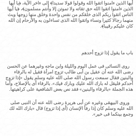
أيها الذين ءامنوا اتقوا الله وقولوا قولا سديدا
﴾
إلى ءاخر الآية،
﴿
يا أيها
الذين ءامنوا اتقوا الله حق تقاته ولا تموتن إلا وأنتم مسلمون
﴾
،
﴿
يا أيها
الناس اتقوا ربكم الذى خلقكم من نفس واحدة وخلق منها زوجها وبث
منهما رجالا كثيرا ونساء واتقوا الله الذى تساءلون به والأرحام إن الله
كان عليكم رقيبا
﴾
.
باب ما يقول إذا تزوج أحدهم
روى النسائى فى عمل اليوم والليلة وابن ماجه وغيرهما عن الحسن
رضى الله عنه أن عقيل بن أبى طالب تزوج امرأة فقيل له بالرفاء
والبنين فقال سمعت رسول الله صلى الله عليه وسلم يقول
«
إذا تزوج
أحدكم فليقل له بارك الله عليك وبارك فيك
»
. بالرفاء أى بالإصلاح، وأما
هذه الجملة
«
بالرفاء والبنين
»
فقد نص بعض الشافعية على كراهيتها.
وروى البيهقى وغيره عن أبى هريرة رضى الله عنه أن النبى صلى
الله عليه وسلم كان إذا رفأ الإنسان (أى إذا تزوج) قال
«
بارك الله لك
وجمع بينكما فى خير
»
.