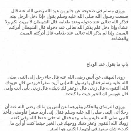
وروى مسلم فى صحيحه عن جابر بن عبد الله رضى الله عنه قال
سمعت رسول الله صلى الله عليه وسلم يقول
«
إذا دخل الرجل بيته
فذكر الله تعالى عند دخوله وعند طعامه قال الشيطان لا مبيت لكم ولا
عشاء وإذا دخل فلم يذكر الله تعالى عند دخوله قال الشيطان أدركتم
المبيت وإذا لم يذكر الله تعالى عند طعامه قال أدركتم المبيت
والعشاء
»
.
باب ما يقول عند الوداع
روى البيهقى عن أنس رضى الله عنه قال جاء رجل إلى النبى صلى
الله عليه وسلم فقال يا رسول الله إنى أريد سفرا فزودنى قال
«
زودك
الله التقوى
»
قال زدنى قال
«
وغفر لك ذنبك
»
قال زدنى بأبى أنت وأمى
قال
«
ويسر لك الخير حيث ما كنت
»
.
وروى الترمذى والحاكم وغيرهما عن أنس بن مالك رضى الله عنه أن
رجلا أتى النبى صلى الله عليه وسلم فقال إنى أريد سفرا فأوصنى فأخذ
النبى صلى الله عليه وسلم بيده فقال له
«
فى حفظ الله وفى كنفه
زودك الله التقوى وغفر ذنبك ووجهك فى الخير حيثما كنت أو أين ما
كنت
»
شك سعيد فى أيتهما.
الكنف هو الستر.