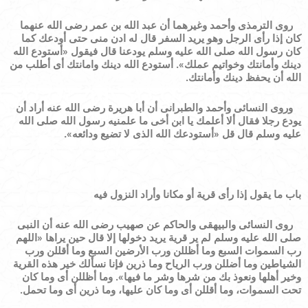
روى الترمذى وأحمد وغيرهما أن عبد الله بن عمر رضى الله عنهما
كان إذا رأى الرجل وهو يريد السفر قال له ادن منى حتى أودعك كما
كان رسول الله صلى الله عليه وسلم يودعنا قال فيقول
«
أستودع الله
دينك وأمانتك وخواتيم عملك
»
. أستودع الله دينك وامانتك أى أطلب من
الله أن يحفظ دينك وأمانتك.
وروى النسائى وأحمد والطبرانى أن أبا هريرة رضى الله عنه أراد أن
يودع رجلا فقال ألا أعلمك يا ابن أخى ما علمنيه رسول الله صلى الله
عليه وسلم قال قل
«
أستودعك الله الذى لا تضيع ودائعه
»
.
باب ما يقول إذا رأى قرية أو مكانا وأراد النزول فيه
روى النسائى والبيهقى والحاكم عن صهيب رضى الله عنه أن النبى
صلى الله عليه وسلم لم ير قرية يريد دخولها إلا قال حين يراها
«
اللهم
رب السموات السبع وما أظللن ورب الأرضين السبع وما أقللن ورب
الشياطين وما أضللن ورب الرياح وما ذرين فإنا نسألك خير هذه القرية
وخير أهلها ونعوذ بك من شرها وشر ما فيها
»
. وما أظللن أى وما كان
تحت السموات، وما أقللن أى وما كان عليها، وما ذرين أى وما تحمل.