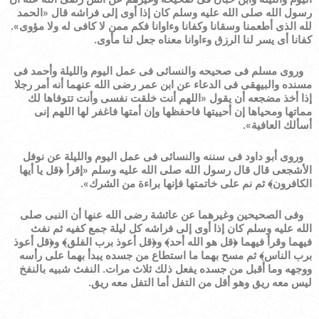
رسول الله صلى الله عليه وسلم كان إذا أوى إلى فراشه قال
«
الحمد
لله الذى أطعمنا وسقانا وكفانا وءاوانا فكم ممن لا كافى له ولا مؤوى
»
.
كفانا أى يسر لنا الرزق وءاوانا معناه جعل لنا مأوى.
وروى مسلم فى صحيحه والنسائى فى عمل اليوم والليلة وأحمد فى
مسنده والبيهقى فى الدعاء عن ابن عمر رضى الله عنهما أنه أمر رجلا
إذا أخذ مضجعه أن يقول
«
اللهم أنت خلقت نفسى وأنت تتوفاها لك
مماتها ومحياها إن أحييتها فاحفظها وإن أمتها فاغفر لها اللهم إنى
أسألك العافية
»
.
وروى أبو داود فى سننه والنسائى فى عمل اليوم والليلة عن نوفل
الأشجعى قال قال رسول الله صلى الله عليه وسلم
«
إقرأ
﴿
قل يا أيها
الكافرون
﴾
ثم نم على خاتمتها فإنها براءة من الشرك
»
.
وفى الصحيحين وغيرهما عن عائشة رضى الله عنها أن النبى صلى
الله عليه وسلم كان إذا أوى إلى فراشه كل ليلة جمع كفيه ثم نفث
فيهما وقرأ فيهما
﴿
قل هو الله أحد
﴾
و
﴿
قل أعوذ برب الفلق
﴾
و
﴿
قل أعوذ
برب الناس
﴾
ثم مسح بهما ما استطاع من جسده يبدأ بهما على رأسه
ووجهه وما أقبل من جسده يفعل ذلك ثلاث مرات.
النفث شبيه بالنفخ
ليس معه ريق وهو أقل من التفل أما التفل معه ريق.