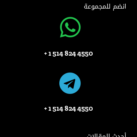
انضم للمجموعة
4550 824 514 1 +
4550 824 514 1 +
أحدث المقالات