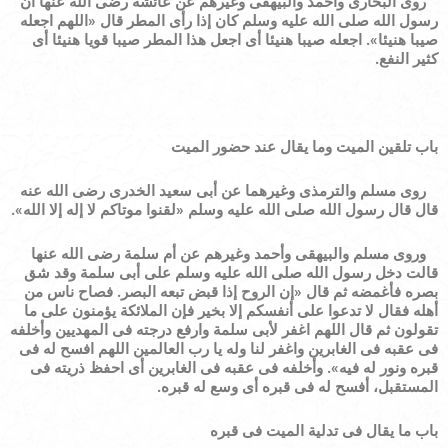
روى البخارى وأحمد والبيهقى وغيرهم عن عائشة رضى الله عنها أن
رسول الله صلى الله عليه وسلم كان إذا رأى المطر قال
«
اللهم اجعله
صيبا هنيئا
»
. اجعله صيبا هنيئا أى اجعل هذا المطر صيبا قويا هنيئا أى
كثير النفع.
باب تلقين الميت وما يقال عند حضور الميت
روى مسلم والترمذى وغيرهما عن أبى سعيد الخدرى رضى الله عنه
قال قال رسول الله صلى الله عليه وسلم
«
لقنوا موتاكم لا إله إلا الله
»
.
وروى مسلم والبيهقى وأحمد وغيرهم عن أم سلمة رضى الله عنها
قالت دخل رسول الله صلى الله عليه وسلم على أبى سلمة وقد شق
بصره فأغمضه ثم قال
«
إن الروح إذا قبض تبعه البصر. فصاح ناس من
أهله فقال لا تدعوا على أنفسكم إلا بخير فإن الملائكة يؤمنون على ما
تقولون ثم قال اللهم اغفر لأبى سلمة وارفع درجته فى المهديين وأخلفه
فى عقبه فى الغابرين واغفر لنا وله يا رب العالمين اللهم افسح له فى
قبره ونور له فيه
»
.
وأخلفه فى عقبه فى الغابرين أى احفظ ذريته فى
المستقبل، أفسح له فى قبره أى وسع له قبره.
باب ما يقال فى تدلية الميت فى قبره