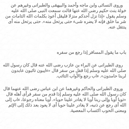
وروى النسائى وابن ماجه وأحمد والبيهقى والطبرانى وغيرهم عن
خولة بنت حكيم رضى الله عنها قالت سمعت النبى صلى الله عليه
وسلم يقول
«
إذا نزل أحدكم منزلا فليقل أعوذ بكلمات الله التامات من
شر ما خلق فإنه لا يضره شىء حتى يرتحل منه
»
. حتى يرتحل منه أى
ينتقل عنه.
باب ما يقول المسافر إذا رجع من سفره
روى الطبرانى عن البراء بن عازب رضى الله عنه قال كان رسول الله
صلى الله عليه وسلم إذا قفل من سفر قال
«
ءايبون تائبون عابدون
لربنا حامدون
»
. ءاب رجع والأواب التائب.
وروى الطبرانى والحاكم وغيرهما عن ابن عباس رضى الله عنهما قال
كان رسول الله صلى الله عليه وسلم إذا قدم من سفر فرأى أهله قال
«
توبا أوبا وإلى ربنا أوبا لا يغادر علينا حوبا
»
. أوبا معناه رجوعا، ءاب إلى
الله أى رجع عن ذنبه، لا يغادر علينا حوبا أى لا يعود بعد ذلك إلى الإثم
ومعنى الحوب اكتساب المعصية.