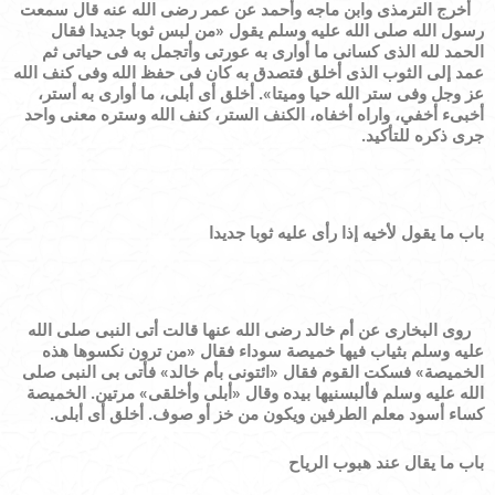
أخرج الترمذى وابن ماجه وأحمد عن عمر رضى الله عنه قال سمعت
رسول الله صلى الله عليه وسلم يقول
«
من لبس ثوبا جديدا فقال
الحمد لله الذى كسانى ما أوارى به عورتى وأتجمل به فى حياتى ثم
عمد إلى الثوب الذى أخلق فتصدق به كان فى حفظ الله وفى كنف الله
عز وجل وفى ستر الله حيا وميتا
»
. أخلق أى أبلى، ما أوارى به أستر،
أخبىء أخفي، واراه أخفاه، الكنف الستر، كنف الله وستره معنى واحد
جرى ذكره للتأكيد.
باب ما يقول لأخيه إذا رأى عليه ثوبا جديدا
روى البخارى عن أم خالد رضى الله عنها قالت أتى النبى صلى الله
عليه وسلم بثياب فيها خميصة سوداء فقال
«
من ترون نكسوها هذه
الخميصة
»
فسكت القوم فقال
«
ائتونى بأم خالد
»
فأتى بى النبى صلى
الله عليه وسلم فألبسنيها بيده وقال
«
أبلى وأخلقى
»
مرتين.
الخميصة
كساء أسود معلم الطرفين ويكون من خز أو صوف
.
أخلق أى أبلى.
باب ما يقال عند هبوب الرياح