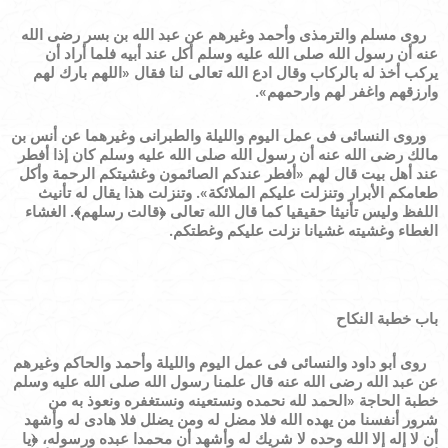
روى مسلم والترمذى وأحمد وغيرهم عن عبد الله بن بسر رضى الله
عنه أن رسول الله صلى الله عليه وسلم أكل عند أبيه فلما أراد أن
يركب أخذ له بالركاب وقال ادع الله تعالى لنا فقال
«
اللهم بارك لهم
وارزقهم واغفر لهم وارحمهم
»
.
وروى النسائى فى عمل اليوم والليلة والطبرانى وغيرهما عن أنس بن
مالك رضى الله عنه أن رسول الله صلى الله عليه وسلم كان إذا أفطر
عند أهل بيت قال لهم
«
أفطر عندكم الصائمون وغشيتكم الرحمة وأكل
طعامكم الأبرار وتنزلت عليكم الملائكة
»
. وتنزلت هذا يقال له تأنيث
اللفظ وليس تأنيثا حقيقيا كما قال الله تعالى
﴿
قالت رسلهم
﴾
. الغشاء
الغطاء وغشيته غشيانا نزلت عليكم وغطتكم.
باب خطبة النكاح
روى أبو داود والنسائى فى عمل اليوم والليلة وأحمد والحاكم وغيرهم
عن عبد الله رضى الله عنه قال علمنا رسول الله صلى الله عليه وسلم
خطبة الحاجة
«
الحمد لله نحمده ونستعينه ونستغفره ونعوذ به من
شرور أنفسنا من يهده الله فلا مضل له ومن يضلل فلا هادى له وأشهد
أن لا إله إلا الله وحده لا شريك له وأشهد أن محمدا عبده ورسوله،
﴿
يا