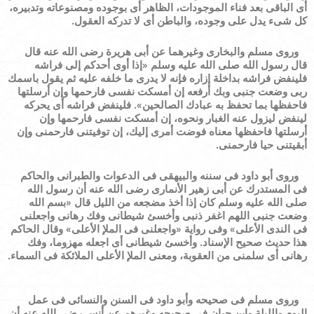
أى الباقى بعد فناء الموجودات، الظاهر أى بوجوده ومصنوعاته وتدبيره،
كل شىء يدل على وجوده، والباطن أى لا تدركه العقول.
وروى مسلم والبخارى وغيرهما عن أبى هريرة رضى الله عنه قال
قال رسول الله صلى الله عليه وسلم
«
إذا أوى أحدكم إلى فراشه
فلينفض فراشه بداخلة إزاره فإنه لا يدرى ما خلفه عليه ثم يقول باسمك
ربى وضعت جنبى وبك أرفعه إن أمسكت نفسى فارحمها وإن أرسلتها
فاحفظها بما تحفظ به عبادك الصالحين
»
. فلينفض فراشه أى يحركه
لينفض ليزول عنه الغبار ونحوه، إن أمسكت نفسى فارحمها وإن
أرسلتها فاحفظها معناه فوضت أمرى إليك، إن توفيتنى فارحمنى وإن
أبقيتنى حيا فارحمنى.
وروى أبو داود فى سننه والبيهقى فى الدعوات والطبرانى والحاكم
فى المستدرك عن أبى زهير الأنمارى رضى الله عنه أن رسول الله
صلى الله عليه وسلم كان إذا أخذ مضجعه من الليل قال
«
بسم الله
وضعت جنبى اللهم اغفر ذنبى وأخسئ شيطانى وفك رهانى واجعلنى
فى الندى الأعلى
»
وفى رواية
«
واجعلنى فى الملإ الأعلى
»
وقال الحاكم
هذا حديث صحيح الإسناد. وأخسئ شيطانى أى اجعله مهزوما، وفك
رهانى أى سلمنى من العقوبة، ومعنى الملإ الأعلى الملائكة فى السماء.
وروى مسلم فى صحيحه وأبو داود فى السنن والنسائى فى عمل
اليوم والليلة وابن حبان فى صحيحه وغيرهم عن أنس رضى الله عنه أن