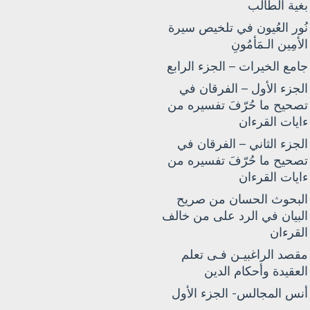
بغية الطالب
نُور العُيون في تلخيص سيرة
الأمِين الـمَأمُونِ
جامع الخيرات – الجزء الرابع
الجزء الأول – الفرقان في
تصحيح ما حُرّفَ تفسيره من
ءايات القرءان
الجزء الثاني – الفرقان في
تصحيح ما حُرّفَ تفسيره من
ءايات القرءان
البحوث الحسان من صريح
البيان في الرد على من خالف
القرءان
مقصد الراغبيـن فـى تعلم
العقيدة وأحكام الدين
أنس المجالس- الجزء الأول