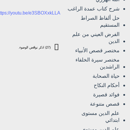
شرح كتاب عمدة الراغب
ttps://youtu.be/e3SBOXxkLLA
حل ألفاظ الصراط
المستقيم
الفرض العيني من علم
الدين
(27) اذكر نواقض الوضوء.
مختصر قصص الأنبياء
مختصر سيرة الخلفاء
الراشدين
حياة الصحابة
أحكام النكاح
فوائد قصيرة
قصص متنوعة
علم الدين مستوى
ابتدائي
علم الدين مستوى