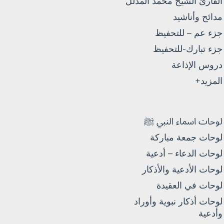
القارئ الشيخ محمد المدلل
مدائح وأناشيد
جزء عم – للتحفيظ
جزء تبارك-للتحفيظ
دروس الإذاعة
المزيد+
لوحات اسماء النبي ﷺ
لوحات جمعة مباركة
لوحات الدعاء – أدعية
لوحات الأدعية والأذكار
لوحات في العقيدة
لوحات أذكار نبوية وأوراد
وأدعية