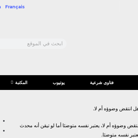
h
Français
فتاوى شرعية
يوتيوب
المكتبة
ل انتقض وضوؤه أم لا.
ض وضوؤه أم لا، يعتبر نفسه متوضئا أما لو تيقن أنه محدث
عتبر نفسه متوضئا.