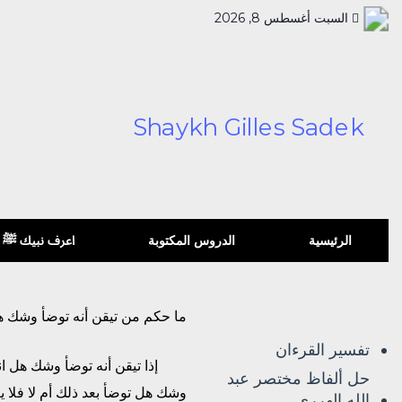
السبت أغسطس 8, 2026
الرئيسية
الدروس المكتوبة
اعرف نبيك ﷺ
ما حكم من تيقن أنه توضأ وشك ه
تفسير القرءان
إذا تيقن أنه توضأ وشك هل انتق
حل ألفاظ مختصر عبد
وشك هل توضأ بعد ذلك أم لا فلا ي
الله الهرري