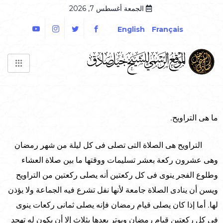
الجمعة أغسطس 7, 2026
English
Français
ما هى التراويح.
التراويح هى الصلاة التى تصلى فى كل ليلة من شهر رمضان
وهى عشرون ركعة بعشر تسليمات ووقتها ما بين صلاة العشاء
وطلوع الفجر ينوى فى كل ركعتين أنه يصلى ركعتين من التراويح
ويسن أن ينادى الصلاة جامعة لأنها نفل تشرع فيه الجماعة ولا يؤذن
لها. أما إذا كان يصلى قيام رمضان فإنه يصلى ثمانى ركعات ينوى
فى كل ركعتين قيام رمضان ويوتر بعدها بثلاث إلا أن يكون له تهجد